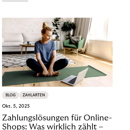
Parfums, Hautpflege‑Sets oder Beauty‑Devices
ohne Hürde zu bestellen. Das wirkt sich direkt auf
Warenkorbwerte, Conversion und Wiederkäufe
aus. Entscheidend ist nicht die bloße Verfügbarkeit,
sondern die durchdachte Umsetzung.
BLOG
ZAHLARTEN
Okt. 5, 2025
Zahlungslösungen für Online-
Shops: Was wirklich zählt –