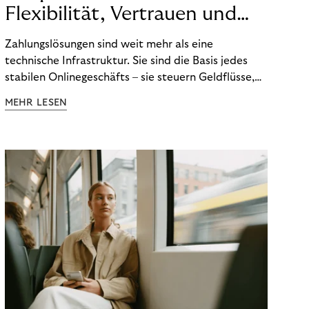
Flexibilität, Vertrauen und
Technologie
Zahlungslösungen sind weit mehr als eine
technische Infrastruktur. Sie sind die Basis jedes
stabilen Onlinegeschäfts – sie steuern Geldflüsse,
schützen sensible Daten und entscheiden, wie
MEHR LESEN
verlässlich eine Marke wahrgenommen wird. Ein
funktionierender Zahlungsprozess ist die Grundlage
für Vertrauen – zwischen Kund:innen, Händlern und
Partnern entlang der gesamten
Wertschöpfungskette.