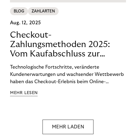
BLOG
ZAHLARTEN
Aug. 12, 2025
Checkout-
Zahlungsmethoden 2025:
Vom Kaufabschluss zur
Kundenbindung mit BNPL
Technologische Fortschritte, veränderte
Kundenerwartungen und wachsender Wettbewerb
haben das Checkout-Erlebnis beim Online-
Shopping in den vergangenen Jahren stark
MEHR LESEN
verändert. 2025 ist der Checkout nicht das Ende –
er ist der Anfang der Kundenbeziehung.
Händler:innen, die Vielfalt anbieten, aber ihre
Marke im Bezahlprozess an Plattformen abgeben,
verlieren mehr als Umsätze: Sie verlieren
MEHR LADEN
Kund:innen fürs Leben.