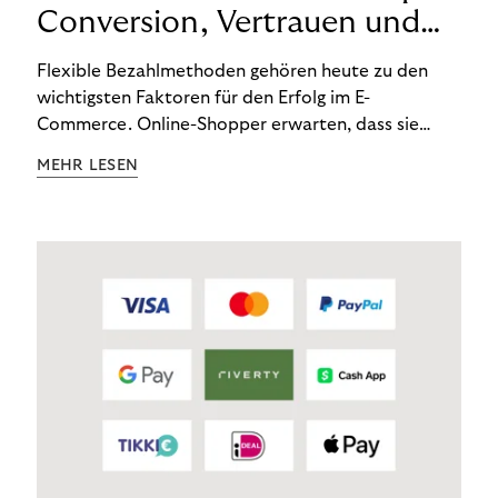
Conversion, Vertrauen und
Loyalität stärken
Flexible Bezahlmethoden gehören heute zu den
wichtigsten Faktoren für den Erfolg im E-
Commerce. Online-Shopper erwarten, dass sie
selbst entscheiden können, wann und wie sie
MEHR LESEN
bezahlen – ob sofort, später oder in Raten.
Händler, die diese Wahl ermöglichen, schaffen
Vertrauen und fördern die Loyalität ihrer
Kund:innen. Von Mode bis Mobilität arbeiten
zahlreiche Marken mit Riverty, um ihre
Bezahlprozesse zu modernisieren.