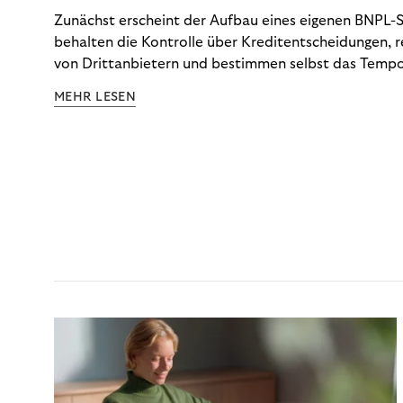
Zunächst erscheint der Aufbau eines eigenen BNPL-Sy
behalten die Kontrolle über Kreditentscheidungen, 
von Drittanbietern und bestimmen selbst das Tempo
Doch die tatsächlichen Kosten dieser Kontrolle – vo
MEHR LESEN
über Betrugsprävention und Dispute Management bis
Anforderungen – tauchen selten vollständig in der 
auf. Die CCD2 macht diese Abrechnung nun unauswei
schlüsselt auf, was eine Inhouse-Lösung tatsächlich 
Optionen Ihnen jetzt zur Verfügung stehen.