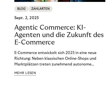
BLOG
ZAHLARTEN
Sept. 2, 2025
Agentic Commerce: KI-
Agenten und die Zukunft des
E-Commerce
E-Commerce entwickelt sich 2025 in eine neue
Richtung: Neben klassischen Online-Shops und
Marktplätzen treten zunehmend autonome
Shopping-Agenten in den Fokus von Forschung,
MEHR LESEN
Pilotprojekten und Strategiepapiere. Diese
intelligenten Systeme übernehmen für
Konsument:innen perspektivisch nicht nur die
Produktsuche, sondern auch Preisvergleiche,
Kaufentscheidungen und Zahlungen. Erste
Anwendungen – etwa bei automatisierten