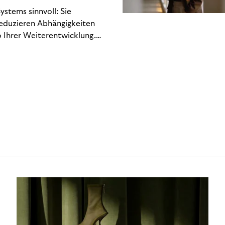
stems sinnvoll: Sie
reduzieren Abhängigkeiten
 Ihrer Weiterentwicklung.
n Engineering-Ressourcen
 hin zu regulatorischen
Gewinn- und Verlustrechnung
chlich. Dieses Whitepaper
kostet – und welche