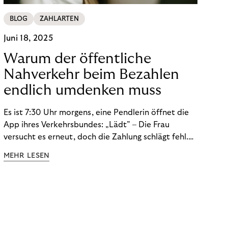
BLOG
ZAHLARTEN
Juni 18, 2025
Warum der öffentliche
Nahverkehr beim Bezahlen
endlich umdenken muss
Es ist 7:30 Uhr morgens, eine Pendlerin öffnet die
App ihres Verkehrsbundes: „Lädt” – Die Frau
versucht es erneut, doch die Zahlung schlägt fehl.
Der Zug fährt ab – ohne sie. Solche Szenen spielen
MEHR LESEN
sich täglich im deutschen Nahverkehr ab. Während
man per Smartphone Geld sendet, Fotoalben teilt
oder ein Taxi ruft, fühlt sich der Ticketkauf oft wie
ein Rückschritt in analoge Zeiten an.