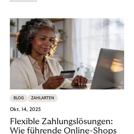
wie viel Marge letztendlich verbleibt. Während sich
viele Modemarken auf Conversion Rates und
durchschnittliche Bestellwerte konzentrieren,
entscheiden sich die wahren Kosten oft erst nach
dem Checkout: Retouren, Rückerstattungen sowie
die Zahlungsabwicklung beeinflussen nicht nur den
Cashflow, sie prägen die langfristige Rentabilität
und bestimmen maßgeblich die Margen im Fashion-
E-Commerce.
BLOG
ZAHLARTEN
Okt. 14, 2025
Flexible Zahlungslösungen:
Wie führende Online-Shops