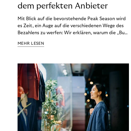
dem perfekten Anbieter
Mit Blick auf die bevorstehende Peak Season wird
es Zeit, ein Auge auf die verschiedenen Wege des
Bezahlens zu werfen: Wir erklären, warum die „Buy
Now, Pay Later“-Bezahlmethode in Ihrem
MEHR LESEN
Repertoire nicht fehlen darf und wie Sie anhand
von sechs Kriterien den richtigen Partner dafür
finden.