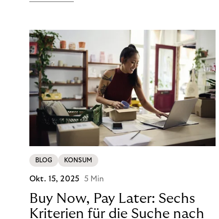
zu Hause an und schicken das zurück, was nicht
passt oder gefällt. Für Modemarken stellt sich
daher nicht die Frage, ob Retouren anfallen,
sondern wie effizient das Unternehmen diese
bewältigt.
BLOG
KONSUM
Okt. 15, 2025
5 Min
Buy Now, Pay Later: Sechs
Kriterien für die Suche nach