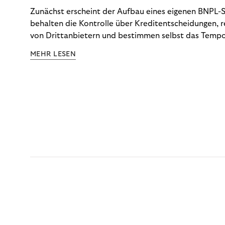
Zunächst erscheint der Aufbau eines eigenen BNPL-Sy
behalten die Kontrolle über Kreditentscheidungen, 
von Drittanbietern und bestimmen selbst das Tempo
Doch die tatsächlichen Kosten dieser Kontrolle – vo
MEHR LESEN
über Betrugsprävention und Dispute Management bis
Anforderungen – tauchen selten vollständig in der 
auf. Die CCD2 macht diese Abrechnung nun unauswei
schlüsselt auf, was eine Inhouse-Lösung tatsächlich 
Optionen Ihnen jetzt zur Verfügung stehen.