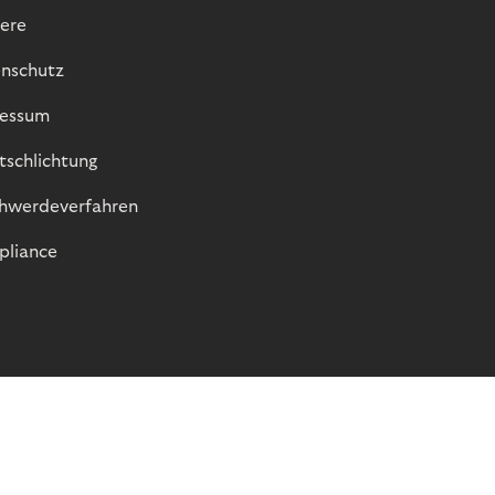
iere
nschutz
essum
itschlichtung
hwerdeverfahren
liance
© Riverty 2026
Datenschutz und Cookies