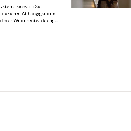
stems sinnvoll: Sie
reduzieren Abhängigkeiten
 Ihrer Weiterentwicklung.
n Engineering-Ressourcen
 hin zu regulatorischen
Gewinn- und Verlustrechnung
chlich. Dieses Whitepaper
kostet – und welche