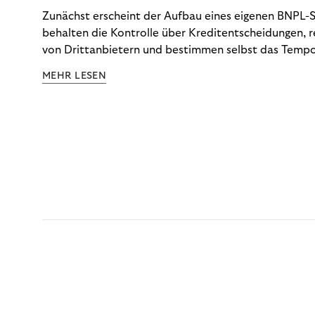
Zunächst erscheint der Aufbau eines eigenen BNPL-Sy
behalten die Kontrolle über Kreditentscheidungen, 
von Drittanbietern und bestimmen selbst das Tempo
Doch die tatsächlichen Kosten dieser Kontrolle – vo
MEHR LESEN
über Betrugsprävention und Dispute Management bis
Anforderungen – tauchen selten vollständig in der 
auf. Die CCD2 macht diese Abrechnung nun unauswei
schlüsselt auf, was eine Inhouse-Lösung tatsächlich 
Optionen Ihnen jetzt zur Verfügung stehen.