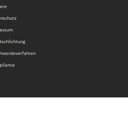
iere
nschutz
essum
itschlichtung
hwerdeverfahren
liance
© Riverty 2026
Datenschutz und Cookies