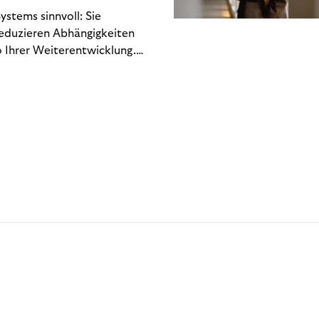
stems sinnvoll: Sie
reduzieren Abhängigkeiten
 Ihrer Weiterentwicklung.
n Engineering-Ressourcen
 hin zu regulatorischen
Gewinn- und Verlustrechnung
chlich. Dieses Whitepaper
kostet – und welche