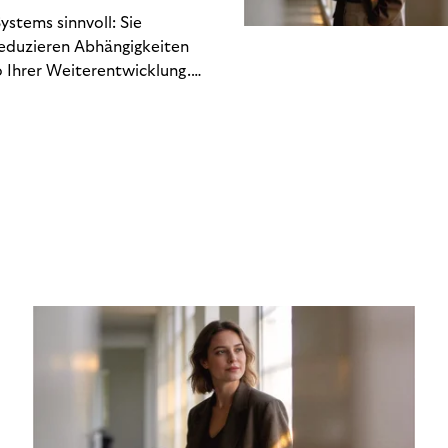
stems sinnvoll: Sie
reduzieren Abhängigkeiten
 Ihrer Weiterentwicklung.
n Engineering-Ressourcen
 hin zu regulatorischen
Gewinn- und Verlustrechnung
chlich. Dieses Whitepaper
kostet – und welche