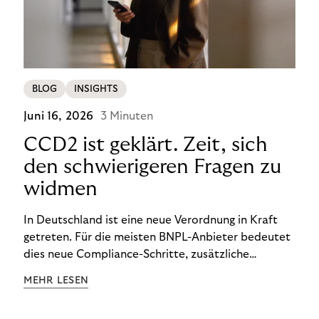
BLOG
INSIGHTS
Juni 16, 2026
3 Minuten
CCD2 ist geklärt. Zeit, sich
den schwierigeren Fragen zu
widmen
In Deutschland ist eine neue Verordnung in Kraft
getreten. Für die meisten BNPL-Anbieter bedeutet
dies neue Compliance-Schritte, zusätzliche
Prüfungen und Änderungen im Checkout-Prozess.
MEHR LESEN
Für Händler, die Rivertys 14-Tage-Rechnung nutzen,
ist die Situation bisher noch einfacher: Dieses