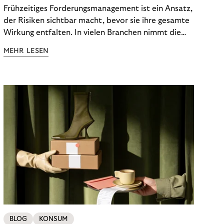
Engagement Risiken senkt
Frühzeitiges Forderungsmanagement ist ein Ansatz,
der Risiken sichtbar macht, bevor sie ihre gesamte
Wirkung entfalten. In vielen Branchen nimmt die
Bedeutung von Early Engagement stetig zu, weil
MEHR LESEN
sich wirtschaftliche Rahmenbedingungen schneller
verändern und Kund:innen oft kurzfristig auf
Belastungen reagieren müssen. Wenn Unternehmen
zu spät eingreifen, treten unnötige Kosten,
Verzögerungen und Eskalationen auf. Greifen sie
hingegen früh ein, lassen sich viele
Herausforderungen abfedern, bevor sie zu
strukturellem Risiko werden. Genau hier setzt
frühzeitiges Forderungsmanagement an: Es schafft
Orientierung, bevor aus Unklarheiten echte
Probleme entstehen.
BLOG
KONSUM