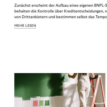
Zunächst erscheint der Aufbau eines eigenen BNPL-Sy
behalten die Kontrolle über Kreditentscheidungen, 
von Drittanbietern und bestimmen selbst das Tempo
Doch die tatsächlichen Kosten dieser Kontrolle – vo
MEHR LESEN
über Betrugsprävention und Dispute Management bis
Anforderungen – tauchen selten vollständig in der 
auf. Die CCD2 macht diese Abrechnung nun unauswei
schlüsselt auf, was eine Inhouse-Lösung tatsächlich 
Optionen Ihnen jetzt zur Verfügung stehen.