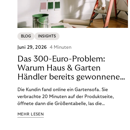
BLOG
INSIGHTS
Juni 29, 2026
4 Minuten
Das 300-Euro-Problem:
Warum Haus & Garten
Händler bereits gewonnene
Umsätze verlieren
Die Kundin fand online ein Gartensofa. Sie
verbrachte 20 Minuten auf der Produktseite,
öffnete dann die Größentabelle, las die
Bewertungen und wählte eine Farbe aus. Doch
MEHR LESEN
dann … schloss sie den Tab. Nicht etwa, weil sie es
nicht kaufen wollte, sondern weil ihr die sofortige