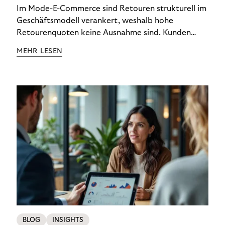
Im Mode-E-Commerce sind Retouren strukturell im
Geschäftsmodell verankert, weshalb hohe
Retourenquoten keine Ausnahme sind. Kunden
bestellen Artikel in mehreren Größen, probieren sie
MEHR LESEN
zu Hause an und schicken das zurück, was nicht
passt oder gefällt. Für Modemarken stellt sich
daher nicht die Frage, ob Retouren anfallen,
sondern wie effizient das Unternehmen diese
bewältigt.
BLOG
INSIGHTS