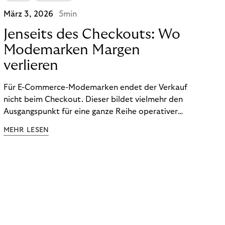
März 3, 2026
5min
Jenseits des Checkouts: Wo
Modemarken Margen
verlieren
Für E-Commerce-Modemarken endet der Verkauf
nicht beim Checkout. Dieser bildet vielmehr den
Ausgangspunkt für eine ganze Reihe operativer
Prozesse nach dem Kauf, die darüber entscheiden,
MEHR LESEN
wie viel Marge letztendlich verbleibt. Während sich
viele Modemarken auf Conversion Rates und
durchschnittliche Bestellwerte konzentrieren,
entscheiden sich die wahren Kosten oft erst nach
dem Checkout: Retouren, Rückerstattungen sowie
die Zahlungsabwicklung beeinflussen nicht nur den
Cashflow, sie prägen die langfristige Rentabilität
und bestimmen maßgeblich die Margen im Fashion-