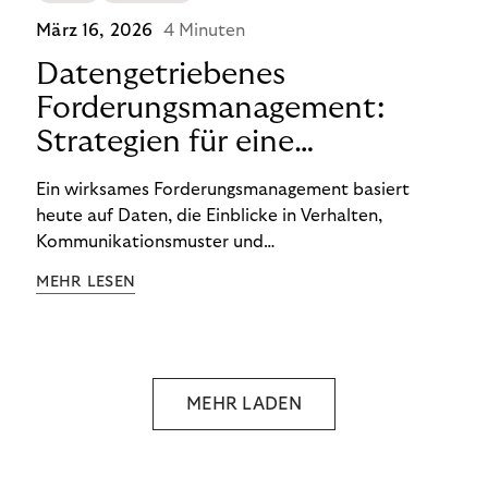
März 16, 2026
4 Minuten
Datengetriebenes
Forderungsmanagement:
Strategien für eine
wirkungsvolle Recovery-
Ein wirksames Forderungsmanagement basiert
Steuerung
heute auf Daten, die Einblicke in Verhalten,
Kommunikationsmuster und
Zahlungswahrscheinlichkeiten liefern.
MEHR LESEN
Unternehmen, die diese Informationen
systematisch nutzen, können ihre Prozesse präziser
steuern und die Recovery-Ergebnisse verbessern.
Entscheidend ist nicht allein die Menge der
verfügbaren Daten, sondern die Fähigkeit, daraus
MEHR LADEN
klare Handlungsschritte abzuleiten. Diese
Erkenntnisse werden innerhalb definierter
Governance-Strukturen, regulatorischer