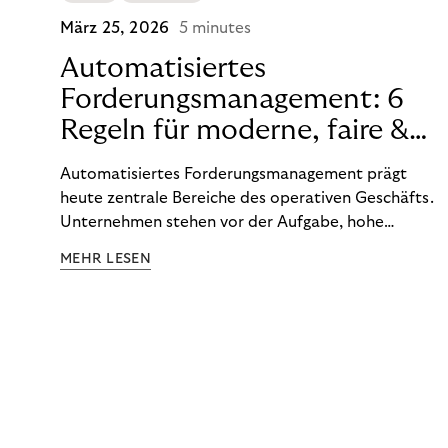
März 25, 2026
5 minutes
Automatisiertes
Forderungsmanagement: 6
Regeln für moderne, faire &
effiziente Prozesse
Automatisiertes Forderungsmanagement prägt
heute zentrale Bereiche des operativen Geschäfts.
Unternehmen stehen vor der Aufgabe, hohe
Volumina zu bewältigen, gleichzeitig individuelle
MEHR LESEN
Situationen zu berücksichtigen und regulatorische
Anforderungen zuverlässig einzuhalten. Technologie
hilft, diese Herausforderungen zu strukturieren.
Doch Effizienz entsteht erst dann, wenn Menschen
und Systeme einander ergänzen. Die digitale Basis
schafft Stabilität, während menschliche Erfahrung
Orientierung gibt, wenn Sachverhalte komplex
oder sensibel sind.