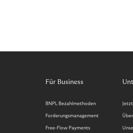
Anforderungen und unter menschlicher Aufsicht
angewendet.
Für Business
Un
BNPL Bezahlmethoden
Jetzt
Forderungsmanagement
Über
Free-Flow Payments
Unse