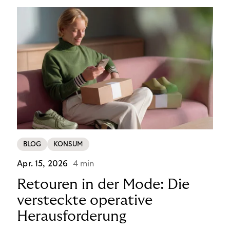
Produkt ist vorübergehend von den neuen
Anforderungen ausgenommen, sodass der
Checkout-Prozess unverändert bleibt – d. h. keine
zusätzlichen Hürden, keine neuen Schritte für Ihre
Kund:innen. Für Händler in Deutschland ist dies ein
klarer Vorteil – gerade jetzt, wo Wettbewerber
zusätzliche Schritte einführen.
BLOG
KONSUM
Apr. 15, 2026
4 min
Retouren in der Mode: Die
versteckte operative
Herausforderung