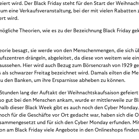
iert wird. Der Black Friday steht für den Start der Weihnach
o um eine Verkaufsveranstaltung, bei der mit vielen Rabatten
rt wird.
mögliche Theorien, wie es zu der Bezeichnung Black Friday 
eorie besagt, sie werde von den Menschenmengen, die sich ü
ufszentren drängeln, abgeleitet, da diese von weitem wie ei
aussehen. Hier wird auch Bezug zum Börsencrash von 1929 
s als schwarzer Freitag bezeichnet wird. Damals eilten die Me
zu den Banken, um ihre Ersparnisse abheben zu können.
Stunden lang der Auftakt der Weihnachtskaufsaison gefeiert,
so gut bei den Menschen ankam, wurde er mittlerweile zur 
rhalb dieser Black Week gibt es auch noch den Cyber Monday. 
noch für die Geschäfte vor Ort gedacht war, haben sich die O
sammengesetzt und für sich den Cyber Monday erfunden. Mit
on am Black Friday viele Angebote in den Onlineshops finden