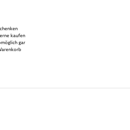
schenken
gerne kaufen
omöglich gar
 Warenkorb