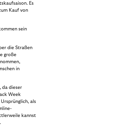
tskaufsaison. Es
 zum Kauf von
gekommen sein
ber die Straßen
ne große
genommen,
nschen in
 da dieser
Black Week
Ursprünglich, als
nline-
tlerweile kannst
.