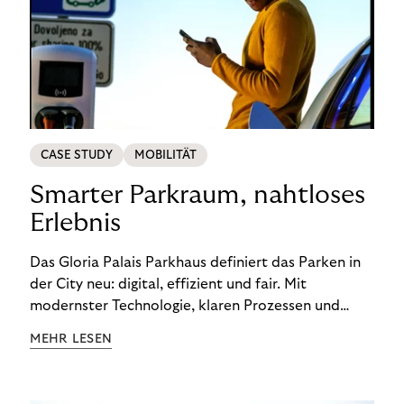
CASE STUDY
MOBILITÄT
Smarter Parkraum, nahtloses
Erlebnis
Das Gloria Palais Parkhaus definiert das Parken in
der City neu: digital, effizient und fair. Mit
modernster Technologie, klaren Prozessen und
einem komfortorientierten Ansatz entsteht ein
MEHR LESEN
Parkraum, der den Bedürfnissen von Besucherinnen
und Besuchern ebenso gerecht wird wie den
Anforderungen eines leistungsfähigen Betriebs.