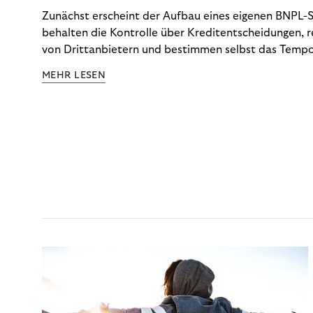
Zunächst erscheint der Aufbau eines eigenen BNPL-Sy
behalten die Kontrolle über Kreditentscheidungen, 
von Drittanbietern und bestimmen selbst das Tempo
Doch die tatsächlichen Kosten dieser Kontrolle – vo
MEHR LESEN
über Betrugsprävention und Dispute Management bis
Anforderungen – tauchen selten vollständig in der 
auf. Die CCD2 macht diese Abrechnung nun unauswei
schlüsselt auf, was eine Inhouse-Lösung tatsächlich 
Optionen Ihnen jetzt zur Verfügung stehen.