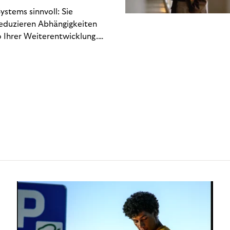
stems sinnvoll: Sie
reduzieren Abhängigkeiten
 Ihrer Weiterentwicklung.
n Engineering-Ressourcen
 hin zu regulatorischen
Gewinn- und Verlustrechnung
chlich. Dieses Whitepaper
kostet – und welche