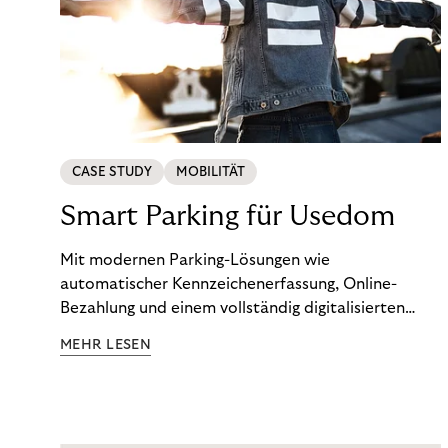
CASE STUDY
MOBILITÄT
Smart Parking für Usedom
Mit modernen Parking-Lösungen wie
automatischer Kennzeichenerfassung, Online-
Bezahlung und einem vollständig digitalisierten
Forderungsprozess transformieren die Kaiserbäder
MEHR LESEN
Usedom ihre Parkraumbewirtschaftung. Das
Ergebnis: weniger manuelle Kontrollen, höhere
Zahlungsquoten, transparente Abläufe und ein
Parksystem, das den Ansprüchen eines stark