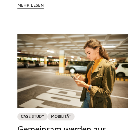
Kundenzufriedenheit. Damit Ihr Free-Flow-Projekt
MEHR LESEN
langfristig erfolgreich ist, haben wir in diesem Guide
praktische Tipps zusammengetragen.
CASE STUDY
MOBILITÄT
Gemeinsam werden aus