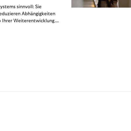
stems sinnvoll: Sie
reduzieren Abhängigkeiten
 Ihrer Weiterentwicklung.
n Engineering-Ressourcen
 hin zu regulatorischen
Gewinn- und Verlustrechnung
chlich. Dieses Whitepaper
kostet – und welche