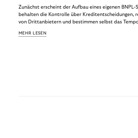
Zunächst erscheint der Aufbau eines eigenen BNPL-Sy
behalten die Kontrolle über Kreditentscheidungen, 
von Drittanbietern und bestimmen selbst das Tempo
Doch die tatsächlichen Kosten dieser Kontrolle – vo
MEHR LESEN
über Betrugsprävention und Dispute Management bis
Anforderungen – tauchen selten vollständig in der 
auf. Die CCD2 macht diese Abrechnung nun unauswei
schlüsselt auf, was eine Inhouse-Lösung tatsächlich 
Optionen Ihnen jetzt zur Verfügung stehen.