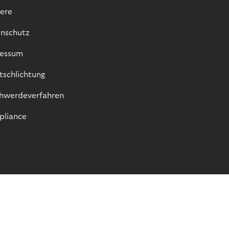
iere
nschutz
essum
itschlichtung
hwerdeverfahren
liance
© Riverty 2026
Datenschutz und Cookies