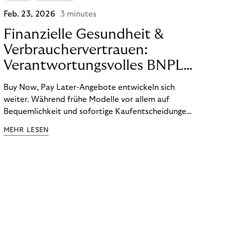
Feb. 23, 2026
3 minutes
Finanzielle Gesundheit &
Verbrauchervertrauen:
Verantwortungsvolles BNPL
für langfristige
Buy Now, Pay Later-Angebote entwickeln sich
Kundenbindung
weiter. Während frühe Modelle vor allem auf
Bequemlichkeit und sofortige Kaufentscheidungen
ausgelegt waren, rücken heute finanzielle
MEHR LESEN
Gesundheit, Budgetkontrolle und
Verantwortlichkeit stärker in den Fokus.
Konsument:innen erwarten Orientierung,
Transparenz und Unterstützung in einem
zunehmend komplexen Zahlungsumfeld.
Verantwortungsvolles BNPL übernimmt dabei eine
zentrale Rolle.