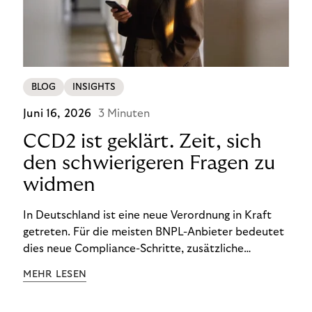
BLOG
INSIGHTS
Juni 16, 2026
3 Minuten
CCD2 ist geklärt. Zeit, sich
den schwierigeren Fragen zu
widmen
In Deutschland ist eine neue Verordnung in Kraft
getreten. Für die meisten BNPL-Anbieter bedeutet
dies neue Compliance-Schritte, zusätzliche
Prüfungen und Änderungen im Checkout-Prozess.
MEHR LESEN
Für Händler, die Rivertys 14-Tage-Rechnung nutzen,
ist die Situation bisher noch einfacher: Dieses