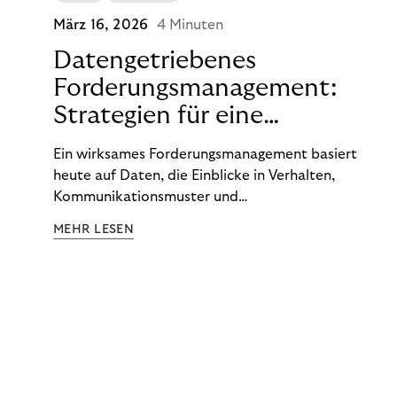
März 16, 2026
4 Minuten
Datengetriebenes
Forderungsmanagement:
Strategien für eine
wirkungsvolle Recovery-
Ein wirksames Forderungsmanagement basiert
Steuerung
heute auf Daten, die Einblicke in Verhalten,
Kommunikationsmuster und
Zahlungswahrscheinlichkeiten liefern.
MEHR LESEN
Unternehmen, die diese Informationen
systematisch nutzen, können ihre Prozesse präziser
steuern und die Recovery-Ergebnisse verbessern.
Entscheidend ist nicht allein die Menge der
verfügbaren Daten, sondern die Fähigkeit, daraus
klare Handlungsschritte abzuleiten. Diese
Erkenntnisse werden innerhalb definierter
Governance-Strukturen, regulatorischer