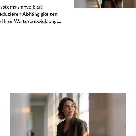
stems sinnvoll: Sie
reduzieren Abhängigkeiten
 Ihrer Weiterentwicklung.
n Engineering-Ressourcen
 hin zu regulatorischen
Gewinn- und Verlustrechnung
chlich. Dieses Whitepaper
kostet – und welche