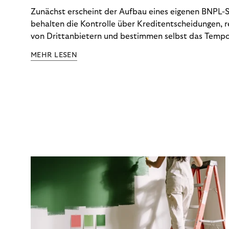
Zunächst erscheint der Aufbau eines eigenen BNPL-Sy
behalten die Kontrolle über Kreditentscheidungen, 
von Drittanbietern und bestimmen selbst das Tempo
Doch die tatsächlichen Kosten dieser Kontrolle – vo
MEHR LESEN
über Betrugsprävention und Dispute Management bis
Anforderungen – tauchen selten vollständig in der 
auf. Die CCD2 macht diese Abrechnung nun unauswei
schlüsselt auf, was eine Inhouse-Lösung tatsächlich 
Optionen Ihnen jetzt zur Verfügung stehen.