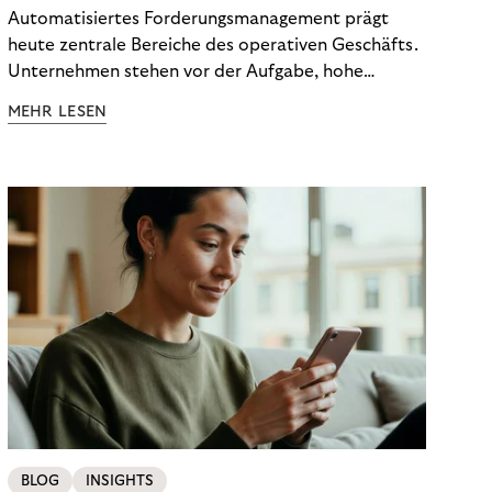
effiziente Prozesse
Automatisiertes Forderungsmanagement prägt
heute zentrale Bereiche des operativen Geschäfts.
Unternehmen stehen vor der Aufgabe, hohe
Volumina zu bewältigen, gleichzeitig individuelle
MEHR LESEN
Situationen zu berücksichtigen und regulatorische
Anforderungen zuverlässig einzuhalten. Technologie
hilft, diese Herausforderungen zu strukturieren.
Doch Effizienz entsteht erst dann, wenn Menschen
und Systeme einander ergänzen. Die digitale Basis
schafft Stabilität, während menschliche Erfahrung
Orientierung gibt, wenn Sachverhalte komplex
oder sensibel sind.
BLOG
INSIGHTS