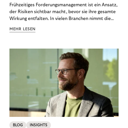
Engagement Risiken senkt
Frühzeitiges Forderungsmanagement ist ein Ansatz,
der Risiken sichtbar macht, bevor sie ihre gesamte
Wirkung entfalten. In vielen Branchen nimmt die
Bedeutung von Early Engagement stetig zu, weil
MEHR LESEN
sich wirtschaftliche Rahmenbedingungen schneller
verändern und Kund:innen oft kurzfristig auf
Belastungen reagieren müssen. Wenn Unternehmen
zu spät eingreifen, treten unnötige Kosten,
Verzögerungen und Eskalationen auf. Greifen sie
hingegen früh ein, lassen sich viele
Herausforderungen abfedern, bevor sie zu
strukturellem Risiko werden. Genau hier setzt
frühzeitiges Forderungsmanagement an: Es schafft
Orientierung, bevor aus Unklarheiten echte
Probleme entstehen.
BLOG
INSIGHTS