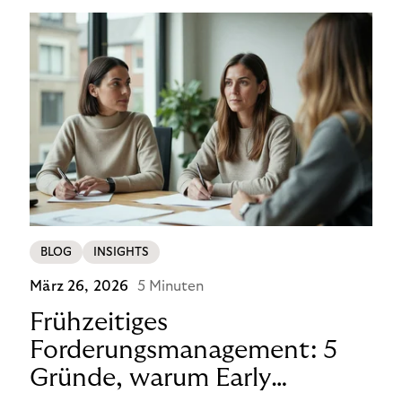
Produkt ist vorübergehend von den neuen
Anforderungen ausgenommen, sodass der
Checkout-Prozess unverändert bleibt – d. h. keine
zusätzlichen Hürden, keine neuen Schritte für Ihre
Kund:innen. Für Händler in Deutschland ist dies ein
klarer Vorteil – gerade jetzt, wo Wettbewerber
zusätzliche Schritte einführen.
BLOG
INSIGHTS
März 26, 2026
5 Minuten
Frühzeitiges
Forderungsmanagement: 5
Gründe, warum Early