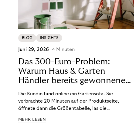
BLOG
INSIGHTS
Juni 29, 2026
4 Minuten
Das 300-Euro-Problem:
Warum Haus & Garten
Händler bereits gewonnene
Umsätze verlieren
Die Kundin fand online ein Gartensofa. Sie
verbrachte 20 Minuten auf der Produktseite,
öffnete dann die Größentabelle, las die
Bewertungen und wählte eine Farbe aus. Doch
MEHR LESEN
dann … schloss sie den Tab. Nicht etwa, weil sie es
nicht kaufen wollte, sondern weil ihr die sofortige