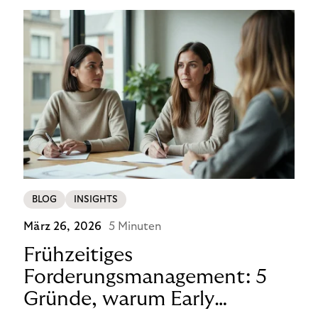
Produkt ist vorübergehend von den neuen
Anforderungen ausgenommen, sodass der
Checkout-Prozess unverändert bleibt – d. h. keine
zusätzlichen Hürden, keine neuen Schritte für Ihre
Kund:innen. Für Händler in Deutschland ist dies ein
klarer Vorteil – gerade jetzt, wo Wettbewerber
zusätzliche Schritte einführen.
BLOG
INSIGHTS
März 26, 2026
5 Minuten
Frühzeitiges
Forderungsmanagement: 5
Gründe, warum Early