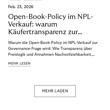
Feb. 23, 2026
Open-Book-Policy im NPL-
Verkauf: warum
Käufertransparenz zur
Governance-Frage geworden
Warum die Open-Book-Policy im NPL-Verkauf zur
ist
Governance-Frage wird: Wie Transparenz über
Preislogik und Annahmen Nachvollziehbarkeit,
interne Abstimmung und langfristige
MEHR LESEN
Glaubwürdigkeit im regulierten Umfeld stärkt.
MEHR LADEN