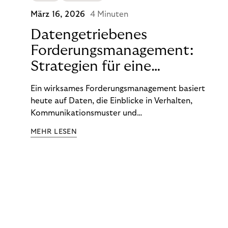
März 16, 2026
4 Minuten
Datengetriebenes
Forderungsmanagement:
Strategien für eine
wirkungsvolle Recovery-
Ein wirksames Forderungsmanagement basiert
Steuerung
heute auf Daten, die Einblicke in Verhalten,
Kommunikationsmuster und
Zahlungswahrscheinlichkeiten liefern.
MEHR LESEN
Unternehmen, die diese Informationen
systematisch nutzen, können ihre Prozesse präziser
steuern und die Recovery-Ergebnisse verbessern.
Entscheidend ist nicht allein die Menge der
verfügbaren Daten, sondern die Fähigkeit, daraus
klare Handlungsschritte abzuleiten. Diese
Erkenntnisse werden innerhalb definierter
Governance-Strukturen, regulatorischer