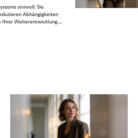
stems sinnvoll: Sie
reduzieren Abhängigkeiten
 Ihrer Weiterentwicklung.
n Engineering-Ressourcen
 hin zu regulatorischen
Gewinn- und Verlustrechnung
chlich. Dieses Whitepaper
kostet – und welche