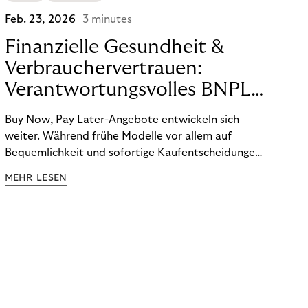
Feb. 23, 2026
3 minutes
Finanzielle Gesundheit &
Verbrauchervertrauen:
Verantwortungsvolles BNPL
für langfristige
Buy Now, Pay Later-Angebote entwickeln sich
Kundenbindung
weiter. Während frühe Modelle vor allem auf
Bequemlichkeit und sofortige Kaufentscheidungen
ausgelegt waren, rücken heute finanzielle
MEHR LESEN
Gesundheit, Budgetkontrolle und
Verantwortlichkeit stärker in den Fokus.
Konsument:innen erwarten Orientierung,
Transparenz und Unterstützung in einem
zunehmend komplexen Zahlungsumfeld.
Verantwortungsvolles BNPL übernimmt dabei eine
zentrale Rolle.