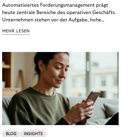
effiziente Prozesse
Automatisiertes Forderungsmanagement prägt
heute zentrale Bereiche des operativen Geschäfts.
Unternehmen stehen vor der Aufgabe, hohe
Volumina zu bewältigen, gleichzeitig individuelle
MEHR LESEN
Situationen zu berücksichtigen und regulatorische
Anforderungen zuverlässig einzuhalten. Technologie
hilft, diese Herausforderungen zu strukturieren.
Doch Effizienz entsteht erst dann, wenn Menschen
und Systeme einander ergänzen. Die digitale Basis
schafft Stabilität, während menschliche Erfahrung
Orientierung gibt, wenn Sachverhalte komplex
oder sensibel sind.
BLOG
INSIGHTS