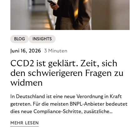
BLOG
INSIGHTS
Juni 16, 2026
3 Minuten
CCD2 ist geklärt. Zeit, sich
den schwierigeren Fragen zu
widmen
In Deutschland ist eine neue Verordnung in Kraft
getreten. Für die meisten BNPL-Anbieter bedeutet
dies neue Compliance-Schritte, zusätzliche
Prüfungen und Änderungen im Checkout-Prozess.
MEHR LESEN
Für Händler, die Rivertys 14-Tage-Rechnung nutzen,
ist die Situation bisher noch einfacher: Dieses