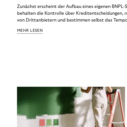
Zunächst erscheint der Aufbau eines eigenen BNPL-Sy
behalten die Kontrolle über Kreditentscheidungen, 
von Drittanbietern und bestimmen selbst das Tempo
Doch die tatsächlichen Kosten dieser Kontrolle – vo
MEHR LESEN
über Betrugsprävention und Dispute Management bis
Anforderungen – tauchen selten vollständig in der 
auf. Die CCD2 macht diese Abrechnung nun unauswei
schlüsselt auf, was eine Inhouse-Lösung tatsächlich 
Optionen Ihnen jetzt zur Verfügung stehen.