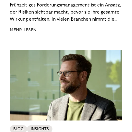
Engagement Risiken senkt
Frühzeitiges Forderungsmanagement ist ein Ansatz,
der Risiken sichtbar macht, bevor sie ihre gesamte
Wirkung entfalten. In vielen Branchen nimmt die
Bedeutung von Early Engagement stetig zu, weil
MEHR LESEN
sich wirtschaftliche Rahmenbedingungen schneller
verändern und Kund:innen oft kurzfristig auf
Belastungen reagieren müssen. Wenn Unternehmen
zu spät eingreifen, treten unnötige Kosten,
Verzögerungen und Eskalationen auf. Greifen sie
hingegen früh ein, lassen sich viele
Herausforderungen abfedern, bevor sie zu
strukturellem Risiko werden. Genau hier setzt
frühzeitiges Forderungsmanagement an: Es schafft
Orientierung, bevor aus Unklarheiten echte
Probleme entstehen.
BLOG
INSIGHTS