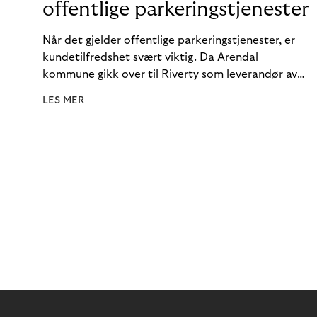
offentlige parkeringstjenester
Når det gjelder offentlige parkeringstjenester, er
kundetilfredshet svært viktig. Da Arendal
kommune gikk over til Riverty som leverandør av
automatisk fakturering, opplevde de en markant
LES MER
endring når det gjaldt kundestøtte.