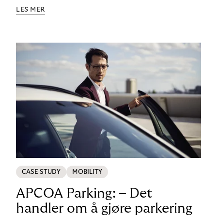
forbedre parkeringsopplevelsen på – for både
LES MER
operatørene og for kundene. Free-flow-parkering
var en absolutt game-changer da det gjorde sitt
inntog på det norske markedet i 2017, og det
fortsetter å gi stadig flere parkeringsselskaper over
hele verden nye vekstmuligheter.
CASE STUDY
MOBILITY
APCOA Parking: – Det
handler om å gjøre parkering