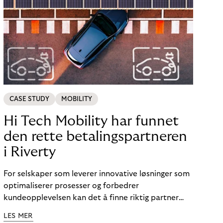
CASE STUDY
MOBILITY
Hi Tech Mobility har funnet
den rette betalingspartneren
i Riverty
For selskaper som leverer innovative løsninger som
optimaliserer prosesser og forbedrer
kundeopplevelsen kan det å finne riktig partner
utgjøre hele forskjellen i en mobilitetsverden som
LES MER
er i rask endring.