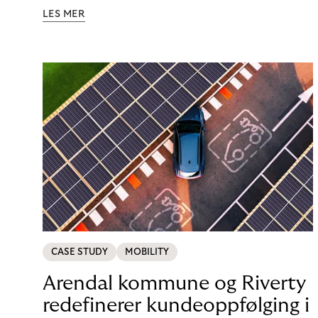
ned i de tekniske detaljene der, så du sitter kanskje
LES MER
fortsatt med spørsmål om den faktiske
teknologien? Her kommer svarene!
CASE STUDY
MOBILITY
Arendal kommune og Riverty
redefinerer kundeoppfølging i