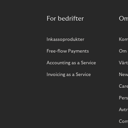
For bedrifter
Om
Inkassoprodukter
Kom 
Free-flow Payments
Om 
Accounting as a Service
Vårt
Invoicing as a Service
New
Car
Pers
Avt
Com