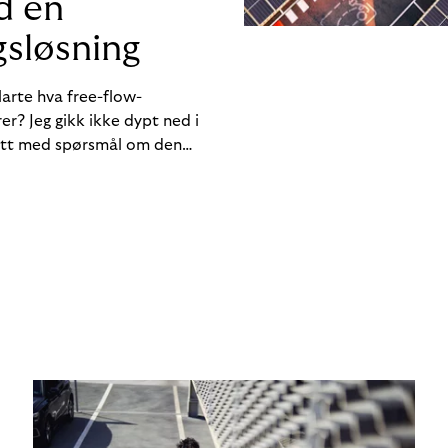
d en
sløsning
klarte hva free-flow-
er? Jeg gikk ikke dypt ned i
tsatt med spørsmål om den