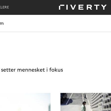
KLERE
om
i setter mennesket i fokus