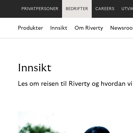
PRIVATPERSONER
BEDRIFTER
CAREERS
UTVI
Produkter
Innsikt
Om Riverty
Newsro
Innsikt
Les om reisen til Riverty og hvordan v