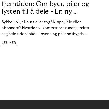
fremtiden: Om byer, biler og
lysten til å dele - En ny
mobilitetsstrategi.
Sykkel, bil, el-buss eller tog? Kjøpe, leie eller
abonnere? Hvordan vi kommer oss rundt, endrer
seg hele tiden, både i byene og på landsbygda.
Journalist og mobilitetsekspert Don Dahlmann
LES MER
diskuterer mobilitetsstrategi og trender på vårt
webinar.