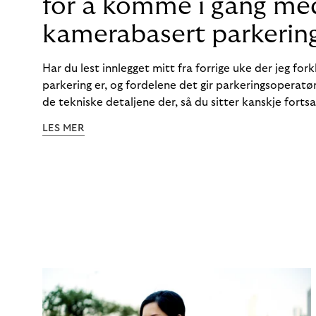
for å komme i gang me
kamerabasert parkering
Har du lest innlegget mitt fra forrige uke der jeg for
parkering er, og fordelene det gir parkeringsoperatør
de tekniske detaljene der, så du sitter kanskje for
faktiske teknologien? Her kommer svarene!
LES MER