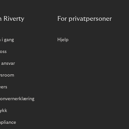
 Riverty
For privatpersoner
i gang
Hjelp
oss
 ansvar
sroom
eers
onvernerklæring
rykk
pliance