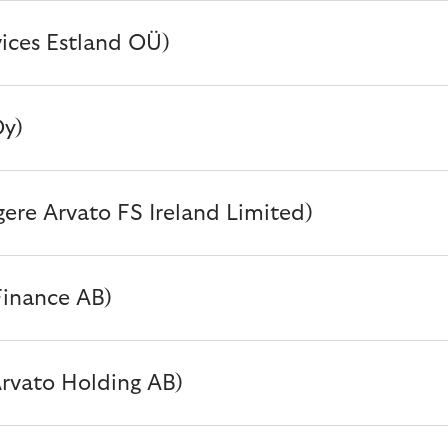
vices Estland OÜ)
Oy)
igere Arvato FS Ireland Limited)
Finance AB)
Arvato Holding AB)