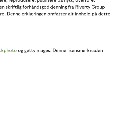
re, reprodusere, publisere på nytt, overføre,
ten skriftlig forhåndsgodkjenning fra Riverty Group
nere. Denne erklæringen omfatter alt innhold på dette
ckphoto
og gettyimages. Denne lisensmerknaden