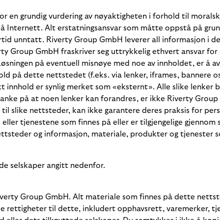
r en grundig vurdering av nøyaktigheten i forhold til moralsk
Internett. Alt erstatningsansvar som måtte oppstå på grunn av
rtid unntatt. Riverty Group GmbH leverer all informasjon i de
erty Group GmbH fraskriver seg uttrykkelig ethvert ansvar for e
t. Løsningen på eventuell misnøye med noe av innholdet, er å 
hold på dette nettstedet (f.eks. via lenker, iframes, bannere o
 innhold er synlig merket som «eksternt». Alle slike lenker bl
anke på at noen lenker kan forandres, er ikke Riverty Group
n til slike nettsteder, kan ikke garantere deres praksis for pe
ller tjenestene som finnes på eller er tilgjengelige gjennom s
 nettsteder og informasjon, materiale, produkter og tjenester 
ede selskaper angitt nedenfor.
verty Group GmbH. Alt materiale som finnes på dette nettsted
lle rettigheter til dette, inkludert opphavsrett, varemerker,