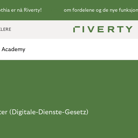
thia er nå Riverty!
Les mer
om fordelene og de nye funksjo
KLERE
l Academy
ster (Digitale-Dienste-Gesetz)