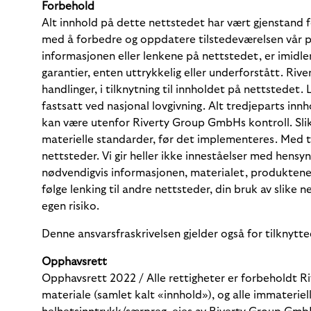
Forbehold
Alt innhold på dette nettstedet har vært gjenstand fo
med å forbedre og oppdatere tilstedeværelsen vår på 
informasjonen eller lenkene på nettstedet, er imidle
garantier, enten uttrykkelig eller underforstått. Riv
handlinger, i tilknytning til innholdet på nettstede
fastsatt ved nasjonal lovgivning. Alt tredjeparts inn
kan være utenfor Riverty Group GmbHs kontroll. Slikt
materielle standarder, før det implementeres. Med t
nettsteder. Vi gir heller ikke inneståelser med hensy
nødvendigvis informasjonen, materialet, produktene e
følge lenking til andre nettsteder, din bruk av slike
egen risiko.
Denne ansvarsfraskrivelsen gjelder også for tilknytt
Opphavsrett
Opphavsrett 2022 / Alle rettigheter er forbeholdt Ri
materiale (samlet kalt «innhold»), og alle immaterie