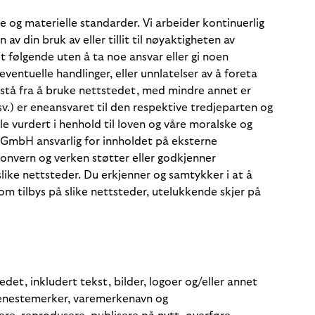
e og materielle standarder. Vi arbeider kontinuerlig
 din bruk av eller tillit til nøyaktigheten av
t følgende uten å ta noe ansvar eller gi noen
ventuelle handlinger, eller unnlatelser av å foreta
avstå fra å bruke nettstedet, med mindre annet er
sv.) er eneansvaret til den respektive tredjeparten og
e vurdert i henhold til loven og våre moralske og
 GmbH ansvarlig for innholdet på eksterne
rsonvern og verken støtter eller godkjenner
like nettsteder. Du erkjenner og samtykker i at å
som tilbys på slike nettsteder, utelukkende skjer på
et, inkludert tekst, bilder, logoer og/eller annet
 tjenestemerker, varemerkenavn og