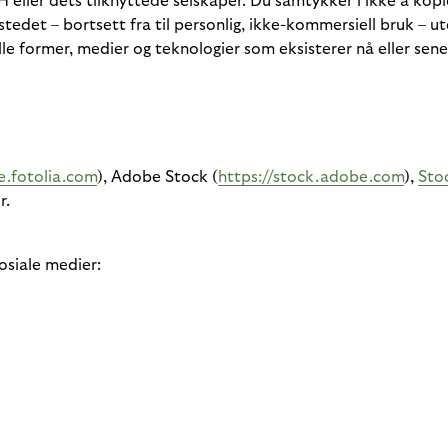
eller dets tilknyttede selskaper. Du samtykker i ikke å kopie
stedet – bortsett fra til personlig, ikke-kommersiell bruk – u
lle former, medier og teknologier som eksisterer nå eller se
e.fotolia.com
), Adobe Stock (
https://stock.adobe.com
),
Sto
r.
osiale medier: