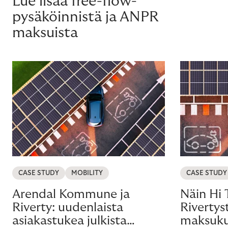
Lue lisää free-flow-
pysäköinnistä ja ANPR
maksuista
CASE STUDY
MOBILITY
CASE STUDY
Arendal Kommune ja
Näin Hi 
Riverty: uudenlaista
Rivertys
asiakastukea julkista
maksuk