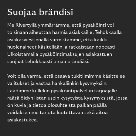
Suojaa brändisi
Me Rivertyllä ymmärrämme, että pysäköinti voi
toisinaan aiheuttaa harmia asiakkaille. Tehokkaalla
asiakasviestinnällä varmistamme, että kaikki
huolenaiheet käsitellään ja ratkaistaan nopeasti.
Ulkoistamalla pysäköintimaksujen asiakastuen
suojaat tehokkaasti omaa brändiäsi.
Voit olla varma, että osaava tukitiimimme käsittelee
valitukset ja vastaa hankaliinkin kysymyksiin.
Laadimme kullekin pysäköintipalvelun tarjoajalle
räätälöidyn listan usein kysytyistä kysymyksistä, jossa
on kuvia ja tietoa olosuhteista paikan päällä
voidaksemme tarjota luotettavaa sekä aitoa
asiakastukea.