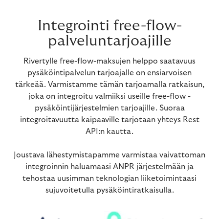
Integrointi free-flow-
palveluntarjoajille
Rivertylle free-flow-maksujen helppo saatavuus
pysäköintipalvelun tarjoajalle on ensiarvoisen
tärkeää. Varmistamme tämän tarjoamalla ratkaisun,
joka on integroitu valmiiksi useille free-flow -
pysäköintijärjestelmien tarjoajille. Suoraa
integroitavuutta kaipaaville tarjotaan yhteys Rest
API:n kautta.
Joustava lähestymistapamme varmistaa vaivattoman
integroinnin haluamaasi ANPR järjestelmään ja
tehostaa uusimman teknologian liiketoimintaasi
sujuvoitetulla pysäköintiratkaisulla.