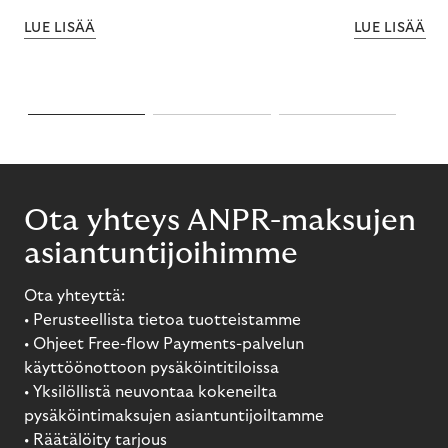
pysäköintiä varten
LUE LISÄÄ
LUE LISÄÄ
Ota yhteys ANPR-maksujen
asiantuntijoihimme
Ota yhteyttä:
• Perusteellista tietoa tuotteistamme
• Ohjeet Free-flow Payments-palvelun
käyttöönottoon pysäköintitiloissa
• Yksilöllistä neuvontaa kokeneilta
pysäköintimaksujen asiantuntijoiltamme
• Räätälöity tarjous