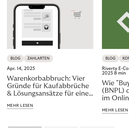
BLOG
ZAHLARTEN
BLOG
KO
Apr. 14, 2025
Riverty E-
2025
8 min
Warenkorbabbruch: Vier
Wie "Buy
Gründe für Kaufabbrüche
(BNPL) 
& Lösungsansätze für einen
im Onli
optimierten Checkout
nachhalt
MEHR LESEN
MEHR LESEN