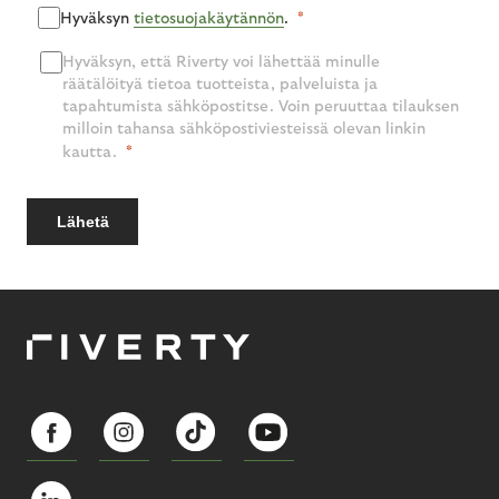
Hyväksyn
tietosuojakäytännön
.
Hyväksyn, että Riverty voi lähettää minulle
räätälöityä tietoa tuotteista, palveluista ja
tapahtumista sähköpostitse. Voin peruuttaa tilauksen
milloin tahansa sähköpostiviesteissä olevan linkin
kautta.
Lähetä