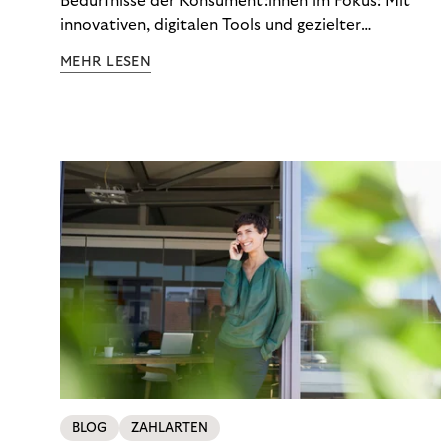
Bedürfnisse der Konsument:innen im Fokus: Mit
innovativen, digitalen Tools und gezielter
Aufklärung zu Finanzthemen helfen wir Menschen,
MEHR LESEN
ein Leben in finanzieller Freiheit zu führen. So
wollen wir eine nachhaltige Art schaffen,
einzukaufen, zu konsumieren und zu zahlen.
BLOG
ZAHLARTEN