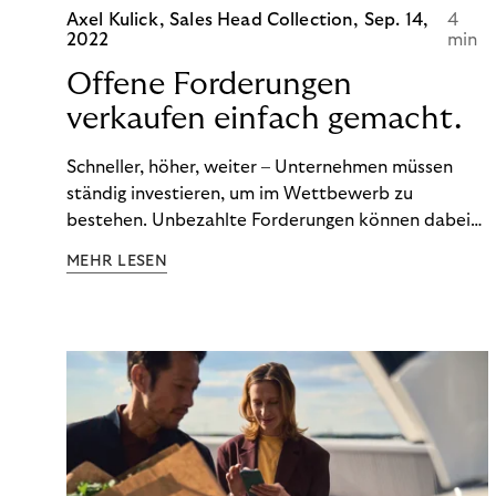
Axel Kulick, Sales Head Collection,
Sep. 14,
4
2022
min
Offene Forderungen
verkaufen einfach gemacht.
Schneller, höher, weiter – Unternehmen müssen
ständig investieren, um im Wettbewerb zu
bestehen. Unbezahlte Forderungen können dabei
schnell zum Problem werden. Ertrag und Liquidität
MEHR LESEN
leiden. Und die Kosten für das
Debitorenmanagement steigen. Doch
Forderungsausfälle sollten Sie nicht vom Wachstum
abhalten. Wenn das Kapital für den nächsten
Innovationsschritt knapp ist, empfehle ich den
Forderungsverkauf als gute Alternative.