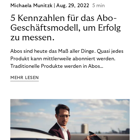
Michaela Munitzk |
Aug. 29, 2022
5 min
5 Kennzahlen für das Abo-
Geschäftsmodell, um Erfolg
zu messen.
Abos sind heute das Maß aller Dinge. Quasi jedes
Produkt kann mittlerweile abonniert werden.
Traditionelle Produkte werden in Abos
umgewandelt und neue Produkte gibt es von
MEHR LESEN
Anfang an im Abo. Sie möchten auch am Abomarkt
mitmischen? Gute Entscheidung! Dieses
Geschäftsmodell beschert Ihnen einen konstanten
Einnahmestrom und Sie bekommen schnelles
Feedback von Ihren Kund:innen.