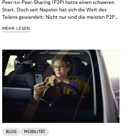
Peer-to-Peer-Sharing (P2P) hatte einen schweren
Start. Doch seit Napster hat sich die Welt des
Teilens gewandelt: Nicht nur sind die meisten P2P-
Sharing-Modelle komplett legal. Auch was geteilt
MEHR LESEN
wird, hat sich geändert. Das bietet Unternehmen
Chancen.
BLOG
MOBILITÄT