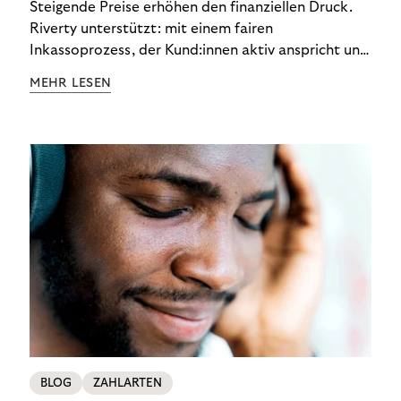
Steigende Preise erhöhen den finanziellen Druck.
Riverty unterstützt: mit einem fairen
Inkassoprozess, der Kund:innen aktiv anspricht und
ihnen einfache digitale Zahlungs-Tools bietet und
MEHR LESEN
Finanzbildung ermöglicht. So bleiben Menschen
finanziell unabhängig – und in einem
selbstbestimmten Customer Lifecycle mit Ihrem
Unternehmen.
BLOG
ZAHLARTEN