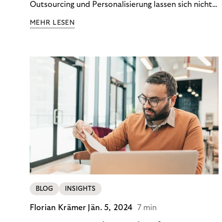
Outsourcing und Personalisierung lassen sich nicht
nur Kosten optimieren, sondern auch stabile
MEHR LESEN
Ergebnisse sichern. Riverty zeigt, wie Recovery-
Teams aus einem Kostenfaktor einen echten
Werttreiber machen.
BLOG
INSIGHTS
Florian Krämer
Jän. 5, 2024
7 min