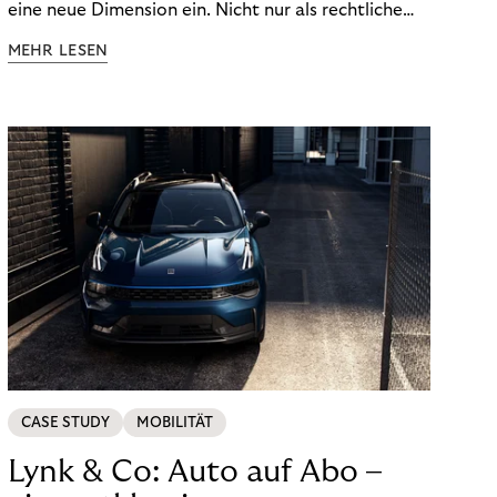
eine neue Dimension ein. Nicht nur als rechtliche
Notwendigkeit, sondern als strategischer
MEHR LESEN
Wettbewerbsvorteil. In einem Umfeld steigender
regulatorischer Anforderungen – etwa durch Basel
III, MiFID II oder die Datenschutz-Grundverordnung
(DSGVO) – geraten viele Unternehmen an die
Grenzen traditioneller Compliance-Mechanismen.
CASE STUDY
MOBILITÄT
Lynk & Co: Auto auf Abo –