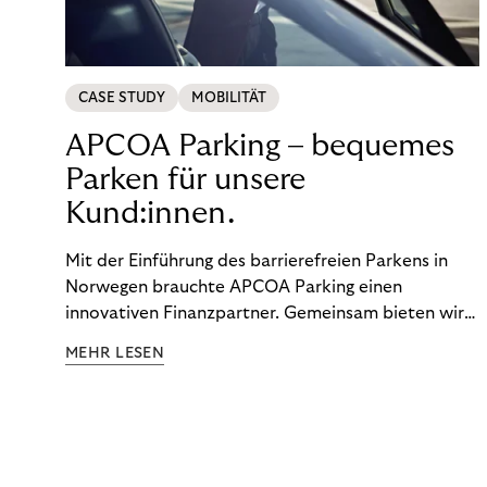
CASE STUDY
MOBILITÄT
APCOA Parking – bequemes
Parken für unsere
Kund:innen.
Mit der Einführung des barrierefreien Parkens in
Norwegen brauchte APCOA Parking einen
innovativen Finanzpartner. Gemeinsam bieten wir
den Kund:innen ein reibungsloses Free-Flow-
MEHR LESEN
Erlebnis.