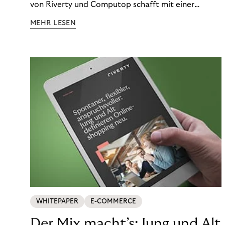
von Riverty und Computop schafft mit einer
umfassenden Lösung für Buchhaltung und
MEHR LESEN
Zahlungsabwicklung echte Mehrwerte für Händler.
WHITEPAPER
E-COMMERCE
Der Mix macht’s: Jung und Alt