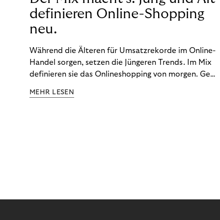
definieren Online-Shopping
neu.
Während die Älteren für Umsatzrekorde im Online-
Handel sorgen, setzen die Jüngeren Trends. Im Mix
definieren sie das Onlineshopping von morgen. Gen
Z und Best Ager eint im Onlineshopping eine
MEHR LESEN
gemeinsame Leidenschaft - allerdings
unterscheiden sie sich in ihren Vorlieben und
Verhaltensweisen. Wir haben uns das genauer
angeschaut.