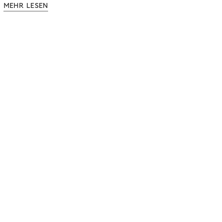
MEHR LESEN
Ergebnisse, um zu erfahren, wie Sie
kundenzentrierte Zahlungsstrategien entwickeln.