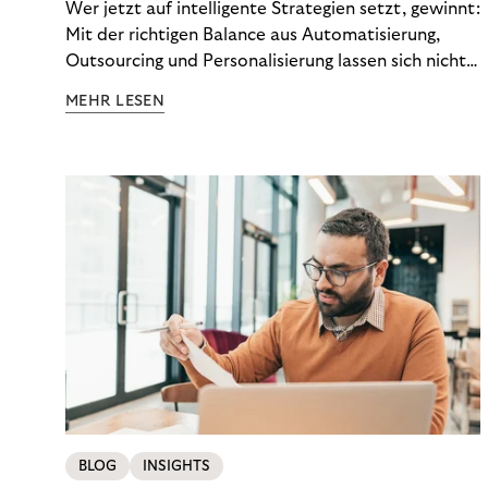
Wer jetzt auf intelligente Strategien setzt, gewinnt:
Mit der richtigen Balance aus Automatisierung,
Outsourcing und Personalisierung lassen sich nicht
nur Kosten optimieren, sondern auch stabile
MEHR LESEN
Ergebnisse sichern. Riverty zeigt, wie Recovery-
Teams aus einem Kostenfaktor einen echten
Werttreiber machen.
BLOG
INSIGHTS