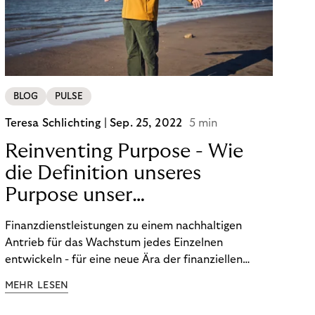
BLOG
PULSE
Teresa Schlichting |
Sep. 25, 2022
5 min
Reinventing Purpose - Wie
die Definition unseres
Purpose unser
Transformation beeinflusst
Finanzdienstleistungen zu einem nachhaltigen
hat!
Antrieb für das Wachstum jedes Einzelnen
entwickeln - für eine neue Ära der finanziellen
Freiheit. Die Definition unseres Purpose war der
MEHR LESEN
Startpunkt unserer Transformation. Lesen Sie mehr
über unsere FinTech Ambitionen und wie wir unsere