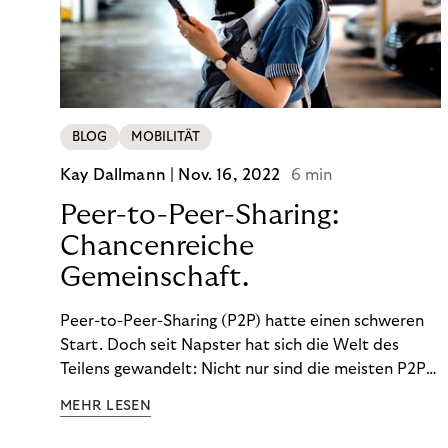
BLOG
MOBILITÄT
Kay Dallmann |
Nov. 16, 2022
6 min
Peer-to-Peer-Sharing:
Chancenreiche
Gemeinschaft.
Peer-to-Peer-Sharing (P2P) hatte einen schweren
Start. Doch seit Napster hat sich die Welt des
Teilens gewandelt: Nicht nur sind die meisten P2P-
Sharing-Modelle komplett legal. Auch was geteilt
MEHR LESEN
wird, hat sich geändert. Das bietet Unternehmen
Chancen.