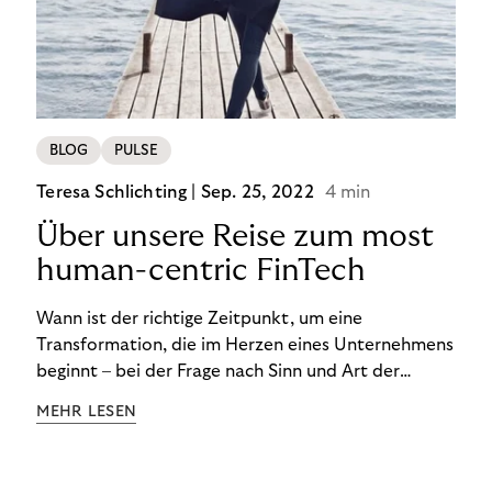
BLOG
PULSE
Teresa Schlichting |
Sep. 25, 2022
4 min
Über unsere Reise zum most
human-centric FinTech
Wann ist der richtige Zeitpunkt, um eine
Transformation, die im Herzen eines Unternehmens
beginnt – bei der Frage nach Sinn und Art der
Zusammenarbeit – nach außen zu tragen? Wann
MEHR LESEN
kommuniziert man ein Ziel, das so ganzheitlich ist,
dass es heute noch nicht für alle Produkte,
Prozesse und Strukturen umgesetzt sein kann?