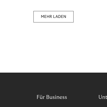
Wann ist in Zeiten von Pandemie und humanitären
Krisen der richtige Moment, über eine Zukunft zu
sprechen, die den Menschen in den Mittelpunkt
MEHR LADEN
unseres wirtschaftlichen Handelns stellt? Eine
Zukunft, die auf der festen Überzeugung aufbaut,
dass jeder das Recht haben sollte, seiner Berufung
und Leidenschaft zu folgen?
Für Business
Un