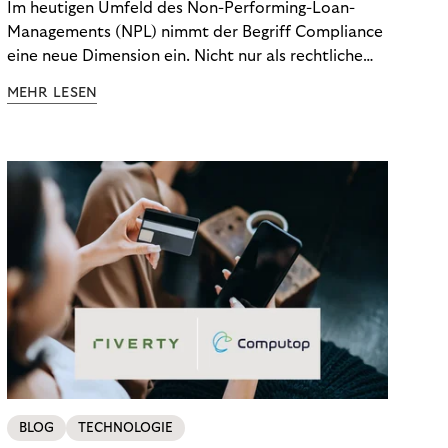
Im heutigen Umfeld des Non-Performing-Loan-
Managements (NPL) nimmt der Begriff Compliance
eine neue Dimension ein. Nicht nur als rechtliche
Notwendigkeit, sondern als strategischer
MEHR LESEN
Wettbewerbsvorteil. In einem Umfeld steigender
regulatorischer Anforderungen – etwa durch Basel
III, MiFID II oder die Datenschutz-Grundverordnung
(DSGVO) – geraten viele Unternehmen an die
Grenzen traditioneller Compliance-Mechanismen.
BLOG
TECHNOLOGIE