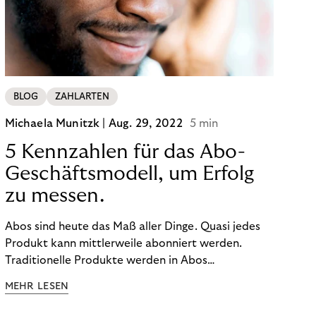
BLOG
ZAHLARTEN
Michaela Munitzk |
Aug. 29, 2022
5 min
5 Kennzahlen für das Abo-
Geschäftsmodell, um Erfolg
zu messen.
Abos sind heute das Maß aller Dinge. Quasi jedes
Produkt kann mittlerweile abonniert werden.
Traditionelle Produkte werden in Abos
umgewandelt und neue Produkte gibt es von
MEHR LESEN
Anfang an im Abo. Sie möchten auch am Abomarkt
mitmischen? Gute Entscheidung! Dieses