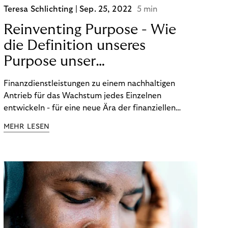
Teresa Schlichting |
Sep. 25, 2022
5 min
Reinventing Purpose - Wie
die Definition unseres
Purpose unser
Transformation beeinflusst
Finanzdienstleistungen zu einem nachhaltigen
hat!
Antrieb für das Wachstum jedes Einzelnen
entwickeln - für eine neue Ära der finanziellen
Freiheit. Die Definition unseres Purpose war der
MEHR LESEN
Startpunkt unserer Transformation. Lesen Sie mehr
über unsere FinTech Ambitionen und wie wir unsere
Organisation auf unseren Purpose ausgerichtet
haben.