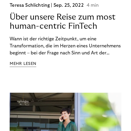
Teresa Schlichting |
Sep. 25, 2022
4 min
Über unsere Reise zum most
human-centric FinTech
Wann ist der richtige Zeitpunkt, um eine
Transformation, die im Herzen eines Unternehmens
beginnt – bei der Frage nach Sinn und Art der
Zusammenarbeit – nach außen zu tragen? Wann
MEHR LESEN
kommuniziert man ein Ziel, das so ganzheitlich ist,
dass es heute noch nicht für alle Produkte,
Prozesse und Strukturen umgesetzt sein kann?
Wann ist in Zeiten von Pandemie und humanitären
Krisen der richtige Moment, über eine Zukunft zu
sprechen, die den Menschen in den Mittelpunkt
unseres wirtschaftlichen Handelns stellt? Eine
Zukunft, die auf der festen Überzeugung aufbaut,
dass jeder das Recht haben sollte, seiner Berufung
und Leidenschaft zu folgen?