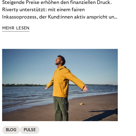
Steigende Preise erhöhen den finanziellen Druck.
Riverty unterstützt: mit einem fairen
Inkassoprozess, der Kund:innen aktiv anspricht und
ihnen einfache digitale Zahlungs-Tools bietet und
MEHR LESEN
Finanzbildung ermöglicht. So bleiben Menschen
finanziell unabhängig – und in einem
selbstbestimmten Customer Lifecycle mit Ihrem
Unternehmen.
BLOG
PULSE