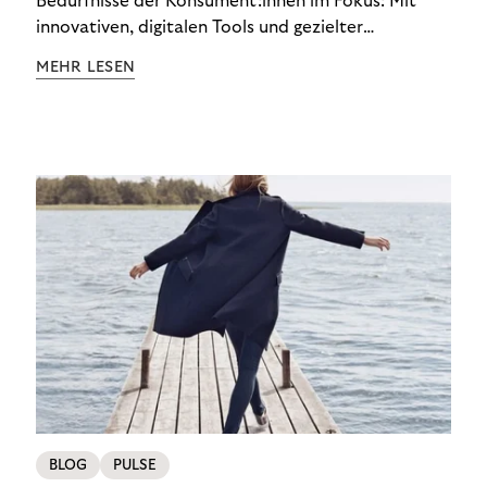
Bedürfnisse der Konsument:innen im Fokus: Mit
innovativen, digitalen Tools und gezielter
Aufklärung zu Finanzthemen helfen wir Menschen,
MEHR LESEN
ein Leben in finanzieller Freiheit zu führen. So
wollen wir eine nachhaltige Art schaffen,
einzukaufen, zu konsumieren und zu zahlen.
BLOG
PULSE