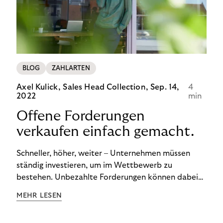
BLOG
ZAHLARTEN
Axel Kulick, Sales Head Collection,
Sep. 14,
4
2022
min
Offene Forderungen
verkaufen einfach gemacht.
Schneller, höher, weiter – Unternehmen müssen
ständig investieren, um im Wettbewerb zu
bestehen. Unbezahlte Forderungen können dabei
schnell zum Problem werden. Ertrag und Liquidität
MEHR LESEN
leiden. Und die Kosten für das
Debitorenmanagement steigen. Doch