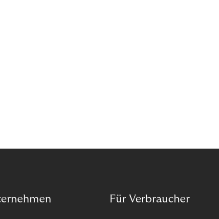
Geschäftsmodell beschert Ihnen einen konstanten
Einnahmestrom und Sie bekommen schnelles
Feedback von Ihren Kund:innen.
ternehmen
Für Verbraucher