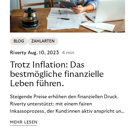
BLOG
ZAHLARTEN
Riverty
Aug. 10, 2023
4 min
Trotz Inflation: Das
bestmögliche finanzielle
Leben führen.
Steigende Preise erhöhen den finanziellen Druck.
Riverty unterstützt: mit einem fairen
Inkassoprozess, der Kund:innen aktiv anspricht und
ihnen einfache digitale Zahlungs-Tools bietet und
MEHR LESEN
Finanzbildung ermöglicht. So bleiben Menschen
finanziell unabhängig – und in einem