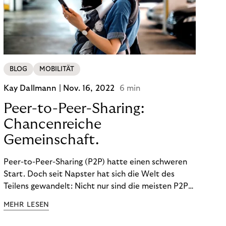
BLOG
MOBILITÄT
Kay Dallmann |
Nov. 16, 2022
6 min
Peer-to-Peer-Sharing:
Chancenreiche
Gemeinschaft.
Peer-to-Peer-Sharing (P2P) hatte einen schweren
Start. Doch seit Napster hat sich die Welt des
Teilens gewandelt: Nicht nur sind die meisten P2P-
Sharing-Modelle komplett legal. Auch was geteilt
MEHR LESEN
wird, hat sich geändert. Das bietet Unternehmen
Chancen.