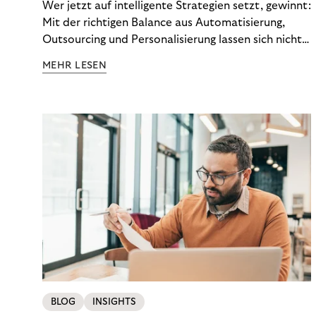
Wer jetzt auf intelligente Strategien setzt, gewinnt:
Mit der richtigen Balance aus Automatisierung,
Outsourcing und Personalisierung lassen sich nicht
nur Kosten optimieren, sondern auch stabile
MEHR LESEN
Ergebnisse sichern. Riverty zeigt, wie Recovery-
Teams aus einem Kostenfaktor einen echten
Werttreiber machen.
BLOG
INSIGHTS