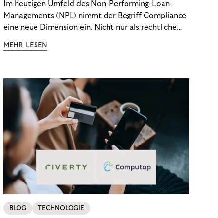
Im heutigen Umfeld des Non-Performing-Loan-
Managements (NPL) nimmt der Begriff Compliance
eine neue Dimension ein. Nicht nur als rechtliche
Notwendigkeit, sondern als strategischer
MEHR LESEN
Wettbewerbsvorteil. In einem Umfeld steigender
regulatorischer Anforderungen – etwa durch Basel
III, MiFID II oder die Datenschutz-Grundverordnung
(DSGVO) – geraten viele Unternehmen an die
Grenzen traditioneller Compliance-Mechanismen.
BLOG
TECHNOLOGIE