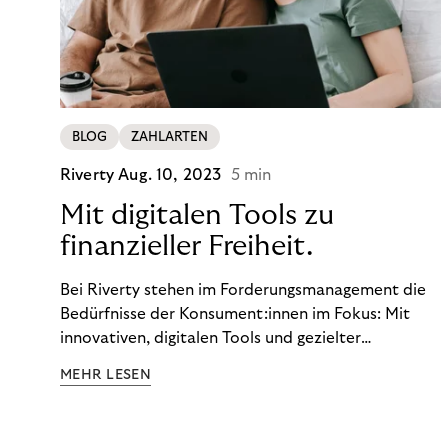
BLOG
ZAHLARTEN
Riverty
Aug. 10, 2023
5 min
Mit digitalen Tools zu
finanzieller Freiheit.
Bei Riverty stehen im Forderungsmanagement die
Bedürfnisse der Konsument:innen im Fokus: Mit
innovativen, digitalen Tools und gezielter
Aufklärung zu Finanzthemen helfen wir Menschen,
MEHR LESEN
ein Leben in finanzieller Freiheit zu führen. So
wollen wir eine nachhaltige Art schaffen,
einzukaufen, zu konsumieren und zu zahlen.