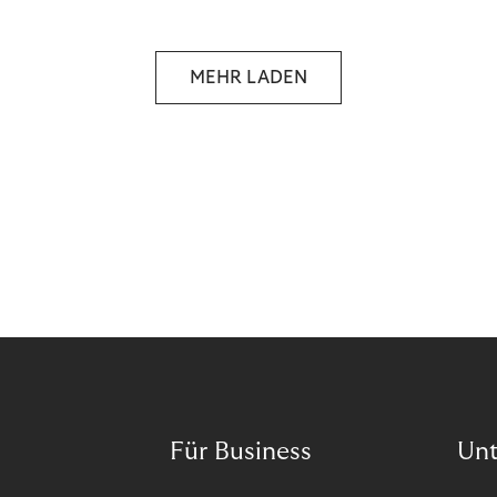
selbstbestimmten Customer Lifecycle mit Ihrem
Unternehmen.
MEHR LADEN
Für Business
Un