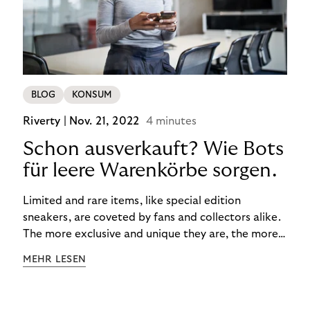
BLOG
KONSUM
Riverty |
Nov. 21, 2022
4 minutes
Schon ausverkauft? Wie Bots
für leere Warenkörbe sorgen.
Limited and rare items, like special edition
sneakers, are coveted by fans and collectors alike.
The more exclusive and unique they are, the more
the obsession grows. The fashion and lifestyle
MEHR LESEN
industry uses artificial scarcity, also known as a
“drop”, to boost sales and provide exclusive brand
experiences. Resellers can and do exploit this,