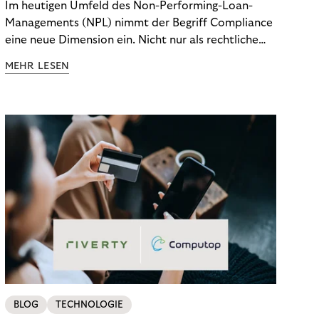
Im heutigen Umfeld des Non-Performing-Loan-
Managements (NPL) nimmt der Begriff Compliance
eine neue Dimension ein. Nicht nur als rechtliche
Notwendigkeit, sondern als strategischer
MEHR LESEN
Wettbewerbsvorteil. In einem Umfeld steigender
regulatorischer Anforderungen – etwa durch Basel
III, MiFID II oder die Datenschutz-Grundverordnung
(DSGVO) – geraten viele Unternehmen an die
Grenzen traditioneller Compliance-Mechanismen.
BLOG
TECHNOLOGIE