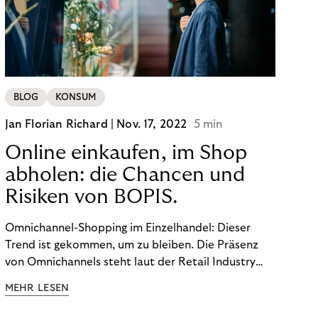
BLOG
KONSUM
Jan Florian Richard |
Nov. 17, 2022
5 min
Online einkaufen, im Shop
abholen: die Chancen und
Risiken von BOPIS.
Omnichannel-Shopping im Einzelhandel: Dieser
Trend ist gekommen, um zu bleiben. Die Präsenz
von Omnichannels steht laut der Retail Industry
Leaders Association auf Platz 1 der Dinge, auf die
MEHR LESEN
nicht mehr verzichtet werden kann. Ein fester
Bestandteil des Modells ist das Prinzip „Buy Online,