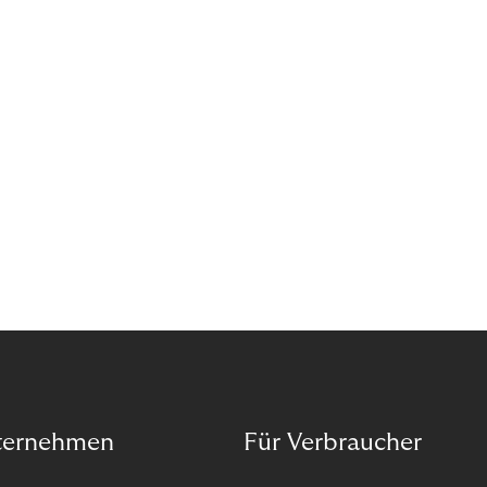
Pick up In-Store“ (BOPIS): Nutzer:innen kaufen
online ein und holen die Ware im Shop ab. BOPIS
bietet zwar viele Vorteile, hat aber auch seinen
Preis. Potenzielle Betrugsfälle oder zusätzliche
Betriebskosten sind nur einige der Risiken. Ist es
das also wert? Wir stellen die Vor- und Nachteile
von BOPIS vor.
ternehmen
Für Verbraucher