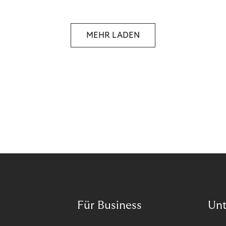
reselling products for several times their original
value. You might be thinking, “Kerching!”. But this is
really an unwanted side effect – one which more
MEHR LADEN
and more companies are taking technical steps to
tackle.
Für Business
Un