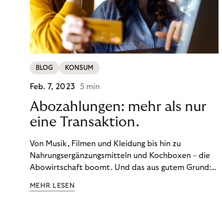
BLOG
KONSUM
Feb. 7, 2023
5 min
Abozahlungen: mehr als nur
eine Transaktion.
Von Musik, Filmen und Kleidung bis hin zu
Nahrungsergänzungsmitteln und Kochboxen – die
Abowirtschaft boomt. Und das aus gutem Grund:
Abonnements geben uns die Flexibilität, die wir uns
MEHR LESEN
wünschen. Sie ermöglichen es uns, Produkte und
Dienstleistungen jederzeit zu nutzen, ohne sie
kaufen zu müssen. Viele große Unternehmen haben