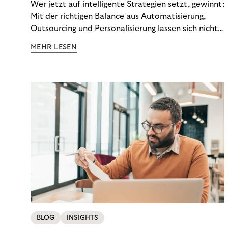
Wer jetzt auf intelligente Strategien setzt, gewinnt:
Mit der richtigen Balance aus Automatisierung,
Outsourcing und Personalisierung lassen sich nicht
nur Kosten optimieren, sondern auch stabile
MEHR LESEN
Ergebnisse sichern. Riverty zeigt, wie Recovery-
Teams aus einem Kostenfaktor einen echten
Werttreiber machen.
BLOG
INSIGHTS