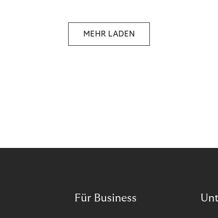
selbstbestimmten Customer Lifecycle mit Ihrem
Unternehmen.
MEHR LADEN
Für Business
Un