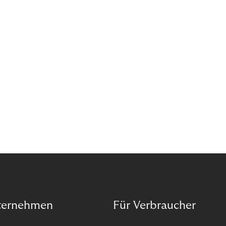
Wann ist in Zeiten von Pandemie und humanitären
Krisen der richtige Moment, über eine Zukunft zu
sprechen, die den Menschen in den Mittelpunkt
unseres wirtschaftlichen Handelns stellt? Eine
Zukunft, die auf der festen Überzeugung aufbaut,
dass jeder das Recht haben sollte, seiner Berufung
und Leidenschaft zu folgen?
ternehmen
Für Verbraucher