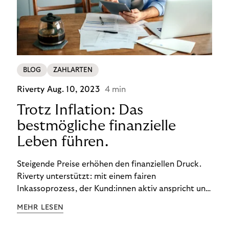
BLOG
ZAHLARTEN
Riverty
Aug. 10, 2023
4 min
Trotz Inflation: Das
bestmögliche finanzielle
Leben führen.
Steigende Preise erhöhen den finanziellen Druck.
Riverty unterstützt: mit einem fairen
Inkassoprozess, der Kund:innen aktiv anspricht und
ihnen einfache digitale Zahlungs-Tools bietet und
MEHR LESEN
Finanzbildung ermöglicht. So bleiben Menschen
finanziell unabhängig – und in einem