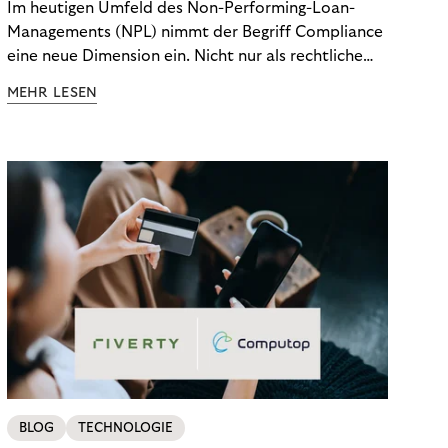
Im heutigen Umfeld des Non-Performing-Loan-
Managements (NPL) nimmt der Begriff Compliance
eine neue Dimension ein. Nicht nur als rechtliche
Notwendigkeit, sondern als strategischer
MEHR LESEN
Wettbewerbsvorteil. In einem Umfeld steigender
regulatorischer Anforderungen – etwa durch Basel
III, MiFID II oder die Datenschutz-Grundverordnung
(DSGVO) – geraten viele Unternehmen an die
Grenzen traditioneller Compliance-Mechanismen.
BLOG
TECHNOLOGIE