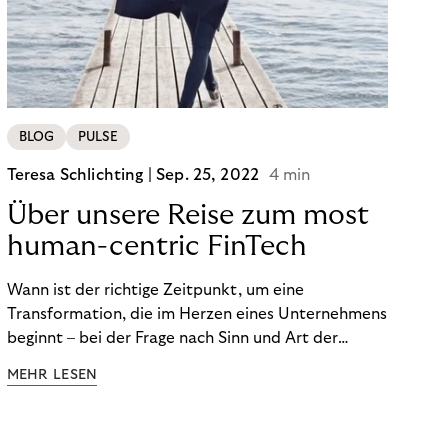
BLOG
PULSE
Teresa Schlichting |
Sep. 25, 2022
4 min
Über unsere Reise zum most
human-centric FinTech
Wann ist der richtige Zeitpunkt, um eine
Transformation, die im Herzen eines Unternehmens
beginnt – bei der Frage nach Sinn und Art der
Zusammenarbeit – nach außen zu tragen? Wann
MEHR LESEN
kommuniziert man ein Ziel, das so ganzheitlich ist,
dass es heute noch nicht für alle Produkte,
Prozesse und Strukturen umgesetzt sein kann?