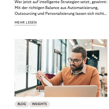
Wer jetzt auf intelligente Strategien setzt, gewinnt:
Mit der richtigen Balance aus Automatisierung,
Outsourcing und Personalisierung lassen sich nicht
nur Kosten optimieren, sondern auch stabile
MEHR LESEN
Ergebnisse sichern. Riverty zeigt, wie Recovery-
Teams aus einem Kostenfaktor einen echten
Werttreiber machen.
BLOG
INSIGHTS