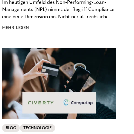
Im heutigen Umfeld des Non-Performing-Loan-
Managements (NPL) nimmt der Begriff Compliance
eine neue Dimension ein. Nicht nur als rechtliche
Notwendigkeit, sondern als strategischer
MEHR LESEN
Wettbewerbsvorteil. In einem Umfeld steigender
regulatorischer Anforderungen – etwa durch Basel
III, MiFID II oder die Datenschutz-Grundverordnung
(DSGVO) – geraten viele Unternehmen an die
Grenzen traditioneller Compliance-Mechanismen.
BLOG
TECHNOLOGIE