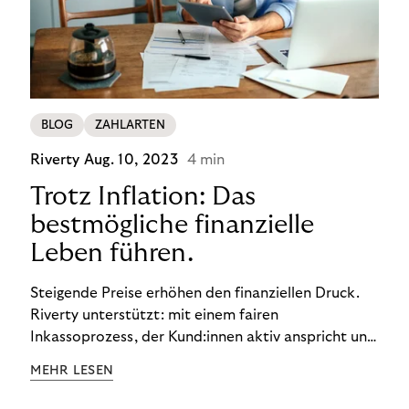
BLOG
ZAHLARTEN
Riverty
Aug. 10, 2023
4 min
Trotz Inflation: Das
bestmögliche finanzielle
Leben führen.
Steigende Preise erhöhen den finanziellen Druck.
Riverty unterstützt: mit einem fairen
Inkassoprozess, der Kund:innen aktiv anspricht und
ihnen einfache digitale Zahlungs-Tools bietet und
MEHR LESEN
Finanzbildung ermöglicht. So bleiben Menschen
finanziell unabhängig – und in einem