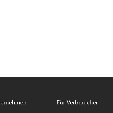
das Potenzial von Abonnements schon für sich
entdeckt. Und das neue Geschäftsmodell rentiert
sich. Doch was genau können Sie tun, um
Abozahlungen für Ihren Erfolg zu nutzen?
ternehmen
Für Verbraucher