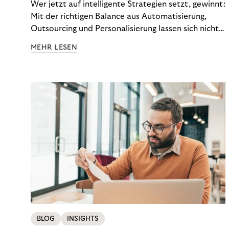
Wer jetzt auf intelligente Strategien setzt, gewinnt:
Mit der richtigen Balance aus Automatisierung,
Outsourcing und Personalisierung lassen sich nicht
nur Kosten optimieren, sondern auch stabile
MEHR LESEN
Ergebnisse sichern. Riverty zeigt, wie Recovery-
Teams aus einem Kostenfaktor einen echten
Werttreiber machen.
BLOG
INSIGHTS