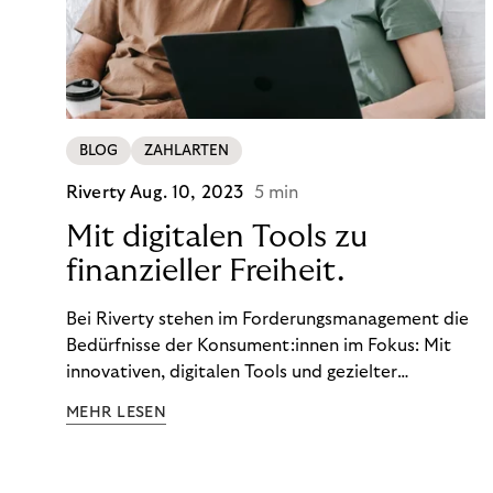
BLOG
ZAHLARTEN
Riverty
Aug. 10, 2023
5 min
Mit digitalen Tools zu
finanzieller Freiheit.
Bei Riverty stehen im Forderungsmanagement die
Bedürfnisse der Konsument:innen im Fokus: Mit
innovativen, digitalen Tools und gezielter
Aufklärung zu Finanzthemen helfen wir Menschen,
MEHR LESEN
ein Leben in finanzieller Freiheit zu führen. So
wollen wir eine nachhaltige Art schaffen,
einzukaufen, zu konsumieren und zu zahlen.