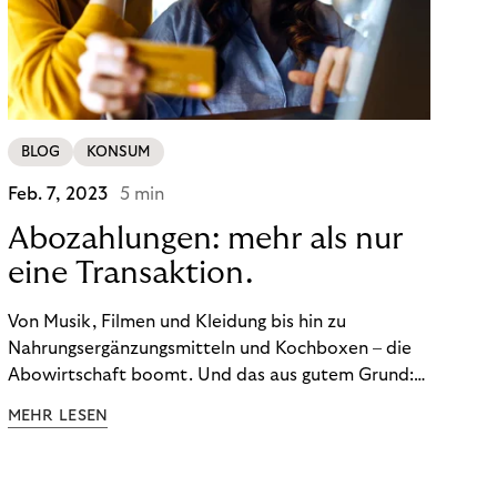
BLOG
KONSUM
Feb. 7, 2023
5 min
Abozahlungen: mehr als nur
eine Transaktion.
Von Musik, Filmen und Kleidung bis hin zu
Nahrungsergänzungsmitteln und Kochboxen – die
Abowirtschaft boomt. Und das aus gutem Grund:
Abonnements geben uns die Flexibilität, die wir uns
MEHR LESEN
wünschen. Sie ermöglichen es uns, Produkte und
Dienstleistungen jederzeit zu nutzen, ohne sie
kaufen zu müssen. Viele große Unternehmen haben