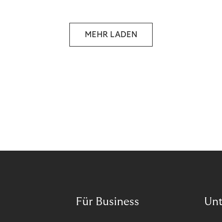
selbstbestimmten Customer Lifecycle mit Ihrem
Unternehmen.
MEHR LADEN
Für Business
Un