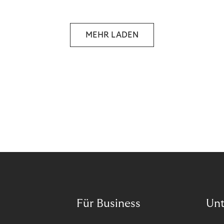
reselling products for several times their original
value. You might be thinking, “Kerching!”. But this is
really an unwanted side effect – one which more
MEHR LADEN
and more companies are taking technical steps to
tackle.
Für Business
Un