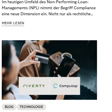
Im heutigen Umfeld des Non-Performing-Loan-
Managements (NPL) nimmt der Begriff Compliance
eine neue Dimension ein. Nicht nur als rechtliche
Notwendigkeit, sondern als strategischer
MEHR LESEN
Wettbewerbsvorteil. In einem Umfeld steigender
regulatorischer Anforderungen – etwa durch Basel
III, MiFID II oder die Datenschutz-Grundverordnung
(DSGVO) – geraten viele Unternehmen an die
Grenzen traditioneller Compliance-Mechanismen.
BLOG
TECHNOLOGIE