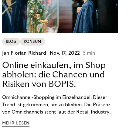
BLOG
KONSUM
Jan Florian Richard |
Nov. 17, 2022
5 min
Online einkaufen, im Shop
abholen: die Chancen und
Risiken von BOPIS.
Omnichannel-Shopping im Einzelhandel: Dieser
Trend ist gekommen, um zu bleiben. Die Präsenz
von Omnichannels steht laut der Retail Industry
Leaders Association auf Platz 1 der Dinge, auf die
MEHR LESEN
nicht mehr verzichtet werden kann. Ein fester
Bestandteil des Modells ist das Prinzip „Buy Online,