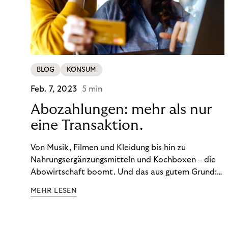
BLOG
KONSUM
Feb. 7, 2023
5 min
Abozahlungen: mehr als nur
eine Transaktion.
Von Musik, Filmen und Kleidung bis hin zu
Nahrungsergänzungsmitteln und Kochboxen – die
Abowirtschaft boomt. Und das aus gutem Grund:
Abonnements geben uns die Flexibilität, die wir uns
MEHR LESEN
wünschen. Sie ermöglichen es uns, Produkte und
Dienstleistungen jederzeit zu nutzen, ohne sie
kaufen zu müssen. Viele große Unternehmen haben