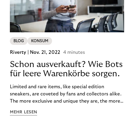
BLOG
KONSUM
Riverty |
Nov. 21, 2022
4 minutes
Schon ausverkauft? Wie Bots
für leere Warenkörbe sorgen.
Limited and rare items, like special edition
sneakers, are coveted by fans and collectors alike.
The more exclusive and unique they are, the more
the obsession grows. The fashion and lifestyle
MEHR LESEN
industry uses artificial scarcity, also known as a
“drop”, to boost sales and provide exclusive brand
experiences. Resellers can and do exploit this,