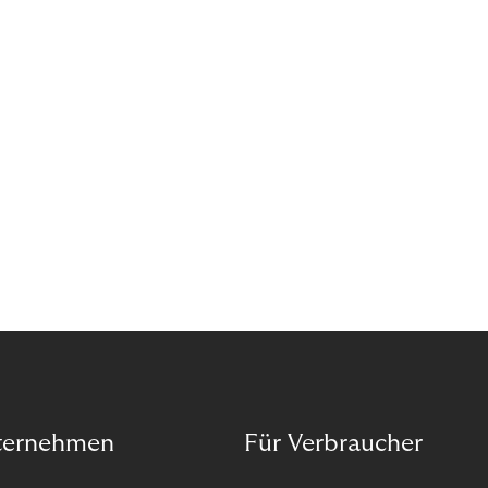
Pick up In-Store“ (BOPIS): Nutzer:innen kaufen
online ein und holen die Ware im Shop ab. BOPIS
bietet zwar viele Vorteile, hat aber auch seinen
Preis. Potenzielle Betrugsfälle oder zusätzliche
Betriebskosten sind nur einige der Risiken. Ist es
das also wert? Wir stellen die Vor- und Nachteile
von BOPIS vor.
ternehmen
Für Verbraucher