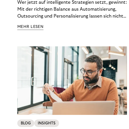
Wer jetzt auf intelligente Strategien setzt, gewinnt:
Mit der richtigen Balance aus Automatisierung,
Outsourcing und Personalisierung lassen sich nicht
nur Kosten optimieren, sondern auch stabile
MEHR LESEN
Ergebnisse sichern. Riverty zeigt, wie Recovery-
Teams aus einem Kostenfaktor einen echten
Werttreiber machen.
BLOG
INSIGHTS