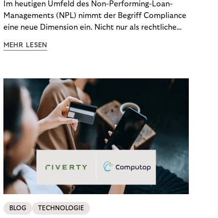
Im heutigen Umfeld des Non-Performing-Loan-
Managements (NPL) nimmt der Begriff Compliance
eine neue Dimension ein. Nicht nur als rechtliche
Notwendigkeit, sondern als strategischer
MEHR LESEN
Wettbewerbsvorteil. In einem Umfeld steigender
regulatorischer Anforderungen – etwa durch Basel
III, MiFID II oder die Datenschutz-Grundverordnung
(DSGVO) – geraten viele Unternehmen an die
Grenzen traditioneller Compliance-Mechanismen.
BLOG
TECHNOLOGIE