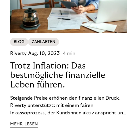
BLOG
ZAHLARTEN
Riverty
Aug. 10, 2023
4 min
Trotz Inflation: Das
bestmögliche finanzielle
Leben führen.
Steigende Preise erhöhen den finanziellen Druck.
Riverty unterstützt: mit einem fairen
Inkassoprozess, der Kund:innen aktiv anspricht und
ihnen einfache digitale Zahlungs-Tools bietet und
MEHR LESEN
Finanzbildung ermöglicht. So bleiben Menschen
finanziell unabhängig – und in einem