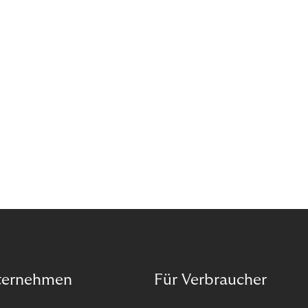
das Potenzial von Abonnements schon für sich
entdeckt. Und das neue Geschäftsmodell rentiert
sich. Doch was genau können Sie tun, um
Abozahlungen für Ihren Erfolg zu nutzen?
ternehmen
Für Verbraucher