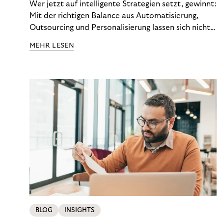
Wer jetzt auf intelligente Strategien setzt, gewinnt:
Mit der richtigen Balance aus Automatisierung,
Outsourcing und Personalisierung lassen sich nicht
nur Kosten optimieren, sondern auch stabile
MEHR LESEN
Ergebnisse sichern. Riverty zeigt, wie Recovery-
Teams aus einem Kostenfaktor einen echten
Werttreiber machen.
BLOG
INSIGHTS