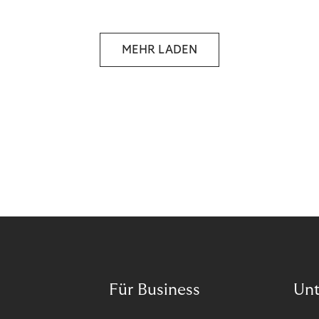
selbstbestimmten Customer Lifecycle mit Ihrem
Unternehmen.
MEHR LADEN
Für Business
Un