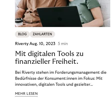
BLOG
ZAHLARTEN
Riverty
Aug. 10, 2023
5 min
Mit digitalen Tools zu
finanzieller Freiheit.
Bei Riverty stehen im Forderungsmanagement die
Bedürfnisse der Konsument:innen im Fokus: Mit
innovativen, digitalen Tools und gezielter
Aufklärung zu Finanzthemen helfen wir Menschen,
MEHR LESEN
ein Leben in finanzieller Freiheit zu führen. So
wollen wir eine nachhaltige Art schaffen,
einzukaufen, zu konsumieren und zu zahlen.