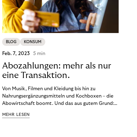
BLOG
KONSUM
Feb. 7, 2023
5 min
Abozahlungen: mehr als nur
eine Transaktion.
Von Musik, Filmen und Kleidung bis hin zu
Nahrungsergänzungsmitteln und Kochboxen – die
Abowirtschaft boomt. Und das aus gutem Grund:
Abonnements geben uns die Flexibilität, die wir uns
MEHR LESEN
wünschen. Sie ermöglichen es uns, Produkte und
Dienstleistungen jederzeit zu nutzen, ohne sie
kaufen zu müssen. Viele große Unternehmen haben