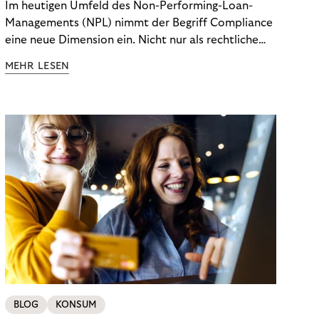
Im heutigen Umfeld des Non-Performing-Loan-
Managements (NPL) nimmt der Begriff Compliance
eine neue Dimension ein. Nicht nur als rechtliche
Notwendigkeit, sondern als strategischer
MEHR LESEN
Wettbewerbsvorteil. In einem Umfeld steigender
regulatorischer Anforderungen – etwa durch Basel
III, MiFID II oder die Datenschutz-Grundverordnung
(DSGVO) – geraten viele Unternehmen an die
Grenzen traditioneller Compliance-Mechanismen.
BLOG
KONSUM