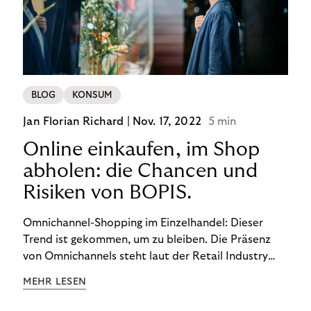
BLOG
KONSUM
Jan Florian Richard |
Nov. 17, 2022
5 min
Online einkaufen, im Shop
abholen: die Chancen und
Risiken von BOPIS.
Omnichannel-Shopping im Einzelhandel: Dieser
Trend ist gekommen, um zu bleiben. Die Präsenz
von Omnichannels steht laut der Retail Industry
Leaders Association auf Platz 1 der Dinge, auf die
MEHR LESEN
nicht mehr verzichtet werden kann. Ein fester
Bestandteil des Modells ist das Prinzip „Buy Online,