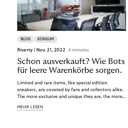
BLOG
KONSUM
Riverty |
Nov. 21, 2022
4 minutes
Schon ausverkauft? Wie Bots
für leere Warenkörbe sorgen.
Limited and rare items, like special edition
sneakers, are coveted by fans and collectors alike.
The more exclusive and unique they are, the more
the obsession grows. The fashion and lifestyle
MEHR LESEN
industry uses artificial scarcity, also known as a
“drop”, to boost sales and provide exclusive brand
experiences. Resellers can and do exploit this,