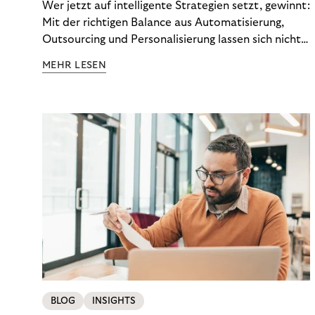
Wer jetzt auf intelligente Strategien setzt, gewinnt:
Mit der richtigen Balance aus Automatisierung,
Outsourcing und Personalisierung lassen sich nicht
nur Kosten optimieren, sondern auch stabile
MEHR LESEN
Ergebnisse sichern. Riverty zeigt, wie Recovery-
Teams aus einem Kostenfaktor einen echten
Werttreiber machen.
BLOG
INSIGHTS