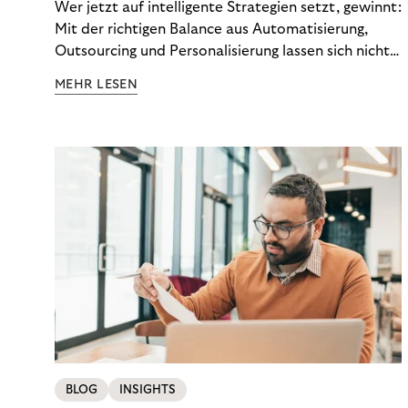
Wer jetzt auf intelligente Strategien setzt, gewinnt:
Mit der richtigen Balance aus Automatisierung,
Outsourcing und Personalisierung lassen sich nicht
nur Kosten optimieren, sondern auch stabile
MEHR LESEN
Ergebnisse sichern. Riverty zeigt, wie Recovery-
Teams aus einem Kostenfaktor einen echten
Werttreiber machen.
BLOG
INSIGHTS