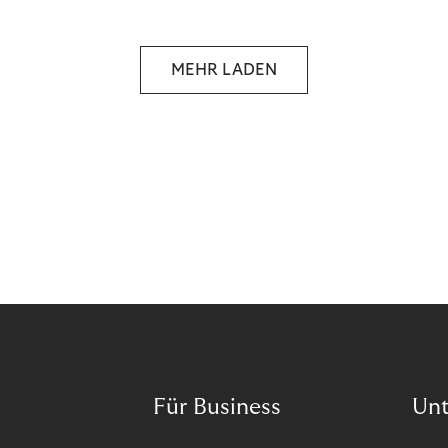
Wann ist in Zeiten von Pandemie und humanitären
Krisen der richtige Moment, über eine Zukunft zu
sprechen, die den Menschen in den Mittelpunkt
MEHR LADEN
unseres wirtschaftlichen Handelns stellt? Eine
Zukunft, die auf der festen Überzeugung aufbaut,
dass jeder das Recht haben sollte, seiner Berufung
und Leidenschaft zu folgen?
Für Business
Un