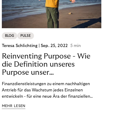
BLOG
PULSE
Teresa Schlichting |
Sep. 25, 2022
5 min
Reinventing Purpose - Wie
die Definition unseres
Purpose unser
Transformation beeinflusst
Finanzdienstleistungen zu einem nachhaltigen
hat!
Antrieb für das Wachstum jedes Einzelnen
entwickeln - für eine neue Ära der finanziellen
Freiheit. Die Definition unseres Purpose war der
MEHR LESEN
Startpunkt unserer Transformation. Lesen Sie mehr
über unsere FinTech Ambitionen und wie wir unsere