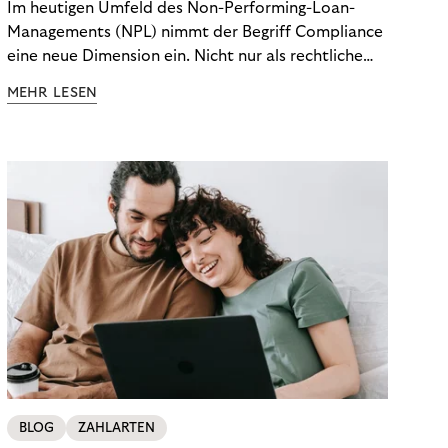
Im heutigen Umfeld des Non-Performing-Loan-
Managements (NPL) nimmt der Begriff Compliance
eine neue Dimension ein. Nicht nur als rechtliche
Notwendigkeit, sondern als strategischer
MEHR LESEN
Wettbewerbsvorteil. In einem Umfeld steigender
regulatorischer Anforderungen – etwa durch Basel
III, MiFID II oder die Datenschutz-Grundverordnung
(DSGVO) – geraten viele Unternehmen an die
Grenzen traditioneller Compliance-Mechanismen.
BLOG
ZAHLARTEN