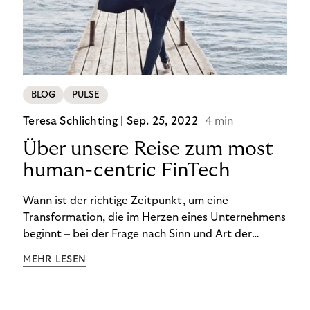
BLOG
PULSE
Teresa Schlichting |
Sep. 25, 2022
4 min
Über unsere Reise zum most
human-centric FinTech
Wann ist der richtige Zeitpunkt, um eine
Transformation, die im Herzen eines Unternehmens
beginnt – bei der Frage nach Sinn und Art der
Zusammenarbeit – nach außen zu tragen? Wann
MEHR LESEN
kommuniziert man ein Ziel, das so ganzheitlich ist,
dass es heute noch nicht für alle Produkte,
Prozesse und Strukturen umgesetzt sein kann?