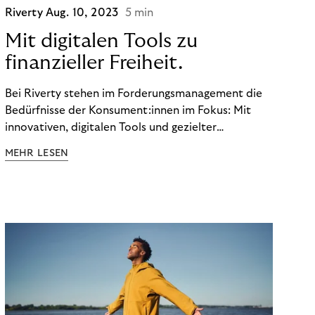
Riverty
Aug. 10, 2023
5 min
Mit digitalen Tools zu
finanzieller Freiheit.
Bei Riverty stehen im Forderungsmanagement die
Bedürfnisse der Konsument:innen im Fokus: Mit
innovativen, digitalen Tools und gezielter
Aufklärung zu Finanzthemen helfen wir Menschen,
MEHR LESEN
ein Leben in finanzieller Freiheit zu führen. So
wollen wir eine nachhaltige Art schaffen,
einzukaufen, zu konsumieren und zu zahlen.