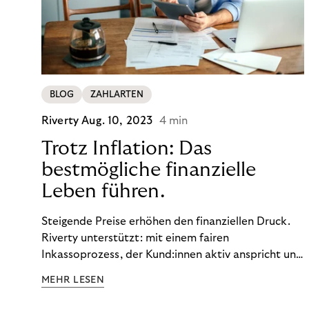
BLOG
ZAHLARTEN
Riverty
Aug. 10, 2023
4 min
Trotz Inflation: Das
bestmögliche finanzielle
Leben führen.
Steigende Preise erhöhen den finanziellen Druck.
Riverty unterstützt: mit einem fairen
Inkassoprozess, der Kund:innen aktiv anspricht und
ihnen einfache digitale Zahlungs-Tools bietet und
MEHR LESEN
Finanzbildung ermöglicht. So bleiben Menschen
finanziell unabhängig – und in einem