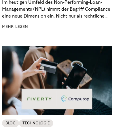
Im heutigen Umfeld des Non-Performing-Loan-
Managements (NPL) nimmt der Begriff Compliance
eine neue Dimension ein. Nicht nur als rechtliche
Notwendigkeit, sondern als strategischer
MEHR LESEN
Wettbewerbsvorteil. In einem Umfeld steigender
regulatorischer Anforderungen – etwa durch Basel
III, MiFID II oder die Datenschutz-Grundverordnung
(DSGVO) – geraten viele Unternehmen an die
Grenzen traditioneller Compliance-Mechanismen.
BLOG
TECHNOLOGIE