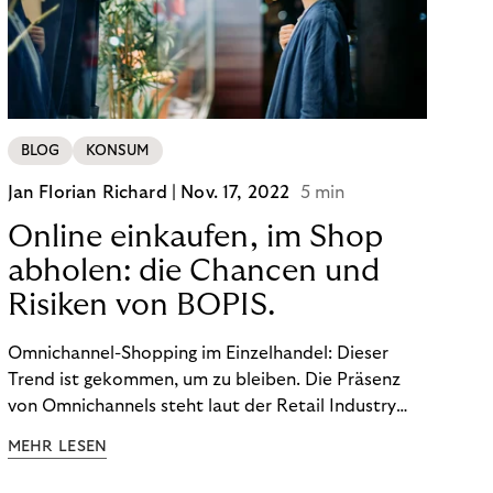
BLOG
KONSUM
Jan Florian Richard |
Nov. 17, 2022
5 min
Online einkaufen, im Shop
abholen: die Chancen und
Risiken von BOPIS.
Omnichannel-Shopping im Einzelhandel: Dieser
Trend ist gekommen, um zu bleiben. Die Präsenz
von Omnichannels steht laut der Retail Industry
Leaders Association auf Platz 1 der Dinge, auf die
MEHR LESEN
nicht mehr verzichtet werden kann. Ein fester
Bestandteil des Modells ist das Prinzip „Buy Online,