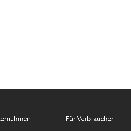
Pick up In-Store“ (BOPIS): Nutzer:innen kaufen
online ein und holen die Ware im Shop ab. BOPIS
bietet zwar viele Vorteile, hat aber auch seinen
Preis. Potenzielle Betrugsfälle oder zusätzliche
Betriebskosten sind nur einige der Risiken. Ist es
das also wert? Wir stellen die Vor- und Nachteile
von BOPIS vor.
ternehmen
Für Verbraucher