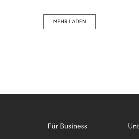
reselling products for several times their original
value. You might be thinking, “Kerching!”. But this is
really an unwanted side effect – one which more
MEHR LADEN
and more companies are taking technical steps to
tackle.
Für Business
Un