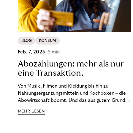
BLOG
KONSUM
Feb. 7, 2023
5 min
Abozahlungen: mehr als nur
eine Transaktion.
Von Musik, Filmen und Kleidung bis hin zu
Nahrungsergänzungsmitteln und Kochboxen – die
Abowirtschaft boomt. Und das aus gutem Grund:
Abonnements geben uns die Flexibilität, die wir uns
MEHR LESEN
wünschen. Sie ermöglichen es uns, Produkte und
Dienstleistungen jederzeit zu nutzen, ohne sie
kaufen zu müssen. Viele große Unternehmen haben