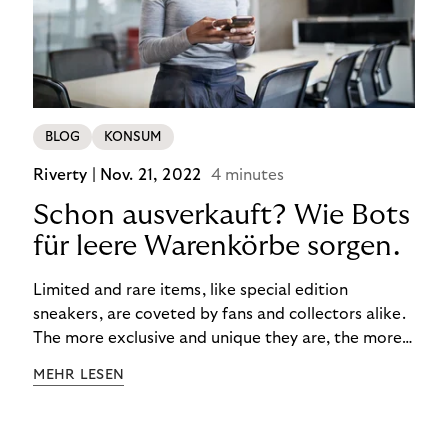
BLOG
KONSUM
Riverty |
Nov. 21, 2022
4 minutes
Schon ausverkauft? Wie Bots
für leere Warenkörbe sorgen.
Limited and rare items, like special edition
sneakers, are coveted by fans and collectors alike.
The more exclusive and unique they are, the more
the obsession grows. The fashion and lifestyle
MEHR LESEN
industry uses artificial scarcity, also known as a
“drop”, to boost sales and provide exclusive brand
experiences. Resellers can and do exploit this,