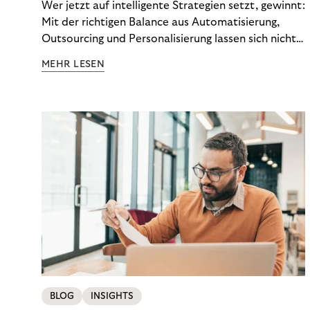
Wer jetzt auf intelligente Strategien setzt, gewinnt:
Mit der richtigen Balance aus Automatisierung,
Outsourcing und Personalisierung lassen sich nicht
nur Kosten optimieren, sondern auch stabile
MEHR LESEN
Ergebnisse sichern. Riverty zeigt, wie Recovery-
Teams aus einem Kostenfaktor einen echten
Werttreiber machen.
BLOG
INSIGHTS