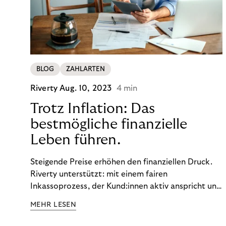
BLOG
ZAHLARTEN
Riverty
Aug. 10, 2023
4 min
Trotz Inflation: Das
bestmögliche finanzielle
Leben führen.
Steigende Preise erhöhen den finanziellen Druck.
Riverty unterstützt: mit einem fairen
Inkassoprozess, der Kund:innen aktiv anspricht und
ihnen einfache digitale Zahlungs-Tools bietet und
MEHR LESEN
Finanzbildung ermöglicht. So bleiben Menschen
finanziell unabhängig – und in einem