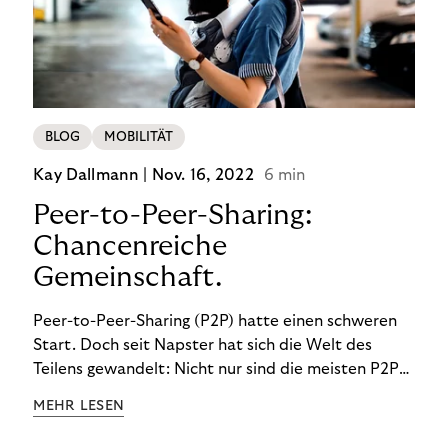
BLOG
MOBILITÄT
Kay Dallmann |
Nov. 16, 2022
6 min
Peer-to-Peer-Sharing:
Chancenreiche
Gemeinschaft.
Peer-to-Peer-Sharing (P2P) hatte einen schweren
Start. Doch seit Napster hat sich die Welt des
Teilens gewandelt: Nicht nur sind die meisten P2P-
Sharing-Modelle komplett legal. Auch was geteilt
MEHR LESEN
wird, hat sich geändert. Das bietet Unternehmen
Chancen.