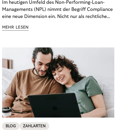
Im heutigen Umfeld des Non-Performing-Loan-
Managements (NPL) nimmt der Begriff Compliance
eine neue Dimension ein. Nicht nur als rechtliche
Notwendigkeit, sondern als strategischer
MEHR LESEN
Wettbewerbsvorteil. In einem Umfeld steigender
regulatorischer Anforderungen – etwa durch Basel
III, MiFID II oder die Datenschutz-Grundverordnung
(DSGVO) – geraten viele Unternehmen an die
Grenzen traditioneller Compliance-Mechanismen.
BLOG
ZAHLARTEN