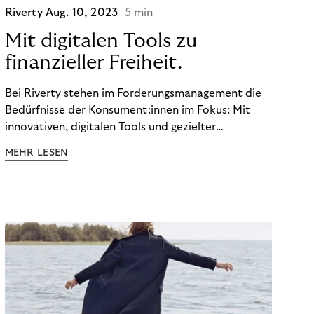
Riverty
Aug. 10, 2023
5 min
Mit digitalen Tools zu
finanzieller Freiheit.
Bei Riverty stehen im Forderungsmanagement die
Bedürfnisse der Konsument:innen im Fokus: Mit
innovativen, digitalen Tools und gezielter
Aufklärung zu Finanzthemen helfen wir Menschen,
MEHR LESEN
ein Leben in finanzieller Freiheit zu führen. So
wollen wir eine nachhaltige Art schaffen,
einzukaufen, zu konsumieren und zu zahlen.