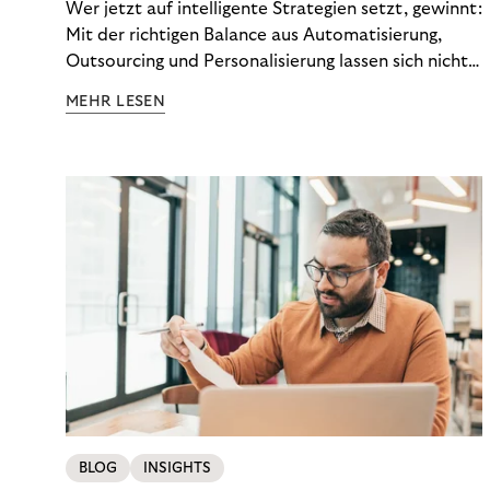
Wer jetzt auf intelligente Strategien setzt, gewinnt:
Mit der richtigen Balance aus Automatisierung,
Outsourcing und Personalisierung lassen sich nicht
nur Kosten optimieren, sondern auch stabile
MEHR LESEN
Ergebnisse sichern. Riverty zeigt, wie Recovery-
Teams aus einem Kostenfaktor einen echten
Werttreiber machen.
BLOG
INSIGHTS