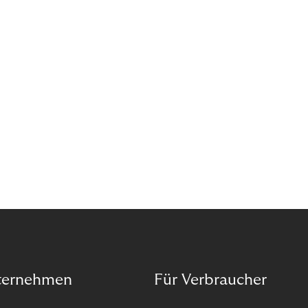
Wann ist in Zeiten von Pandemie und humanitären
Krisen der richtige Moment, über eine Zukunft zu
sprechen, die den Menschen in den Mittelpunkt
unseres wirtschaftlichen Handelns stellt? Eine
Zukunft, die auf der festen Überzeugung aufbaut,
dass jeder das Recht haben sollte, seiner Berufung
und Leidenschaft zu folgen?
ternehmen
Für Verbraucher