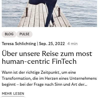
BLOG
PULSE
Teresa Schlichting |
Sep. 25, 2022
4 min
Über unsere Reise zum most
human-centric FinTech
Wann ist der richtige Zeitpunkt, um eine
Transformation, die im Herzen eines Unternehmens
beginnt – bei der Frage nach Sinn und Art der
Zusammenarbeit – nach außen zu tragen? Wann
MEHR LESEN
kommuniziert man ein Ziel, das so ganzheitlich ist,
dass es heute noch nicht für alle Produkte,
Prozesse und Strukturen umgesetzt sein kann?