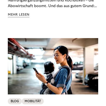
Nahrungsergänzungsmitteln und Kochboxen – die
Abowirtschaft boomt. Und das aus gutem Grund:
Abonnements geben uns die Flexibilität, die wir uns
MEHR LESEN
wünschen. Sie ermöglichen es uns, Produkte und
Dienstleistungen jederzeit zu nutzen, ohne sie
kaufen zu müssen. Viele große Unternehmen haben
das Potenzial von Abonnements schon für sich
entdeckt. Und das neue Geschäftsmodell rentiert
sich. Doch was genau können Sie tun, um
Abozahlungen für Ihren Erfolg zu nutzen?
BLOG
MOBILITÄT