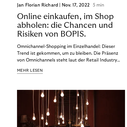
Jan Florian Richard |
Nov. 17, 2022
5 min
Online einkaufen, im Shop
abholen: die Chancen und
Risiken von BOPIS.
Omnichannel-Shopping im Einzelhandel: Dieser
Trend ist gekommen, um zu bleiben. Die Präsenz
von Omnichannels steht laut der Retail Industry
Leaders Association auf Platz 1 der Dinge, auf die
MEHR LESEN
nicht mehr verzichtet werden kann. Ein fester
Bestandteil des Modells ist das Prinzip „Buy Online,
Pick up In-Store“ (BOPIS): Nutzer:innen kaufen
online ein und holen die Ware im Shop ab. BOPIS
bietet zwar viele Vorteile, hat aber auch seinen
Preis. Potenzielle Betrugsfälle oder zusätzliche
Betriebskosten sind nur einige der Risiken. Ist es
das also wert? Wir stellen die Vor- und Nachteile