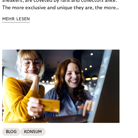
sneakers, are coveted by fans and collectors alike.
The more exclusive and unique they are, the more
the obsession grows. The fashion and lifestyle
MEHR LESEN
industry uses artificial scarcity, also known as a
“drop”, to boost sales and provide exclusive brand
experiences. Resellers can and do exploit this,
reselling products for several times their original
value. You might be thinking, “Kerching!”. But this is
really an unwanted side effect – one which more
and more companies are taking technical steps to
tackle.
BLOG
KONSUM