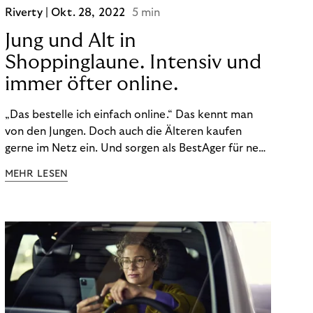
Riverty |
Okt. 28, 2022
5 min
Jung und Alt in
Shoppinglaune. Intensiv und
immer öfter online.
„Das bestelle ich einfach online.“ Das kennt man
von den Jungen. Doch auch die Älteren kaufen
gerne im Netz ein. Und sorgen als BestAger für neue
Umsatzrekorde. Nicht nur das unterscheidet sie
MEHR LESEN
von der Generation Z. Wir haben genauer
hingeschaut.