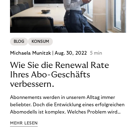
BLOG
KONSUM
Michaela Munitzk |
Aug. 30, 2022
5 min
Wie Sie die Renewal Rate
Ihres Abo-Geschäfts
verbessern.
Abonnements werden in unserem Alltag immer
beliebter. Doch die Entwicklung eines erfolgreichen
Abomodells ist komplex. Welches Problem wird
gelöst? Wie kann es sich im Wettbewerb
MEHR LESEN
behaupten? Wie viel sollten Kund:innen dafür
zahlen? Mit der Renewal Rate oder auch Retention