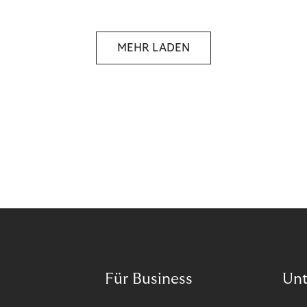
selbstbestimmten Customer Lifecycle mit Ihrem
Unternehmen.
MEHR LADEN
Für Business
Un