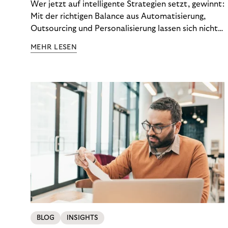
Wer jetzt auf intelligente Strategien setzt, gewinnt:
Mit der richtigen Balance aus Automatisierung,
Outsourcing und Personalisierung lassen sich nicht
nur Kosten optimieren, sondern auch stabile
MEHR LESEN
Ergebnisse sichern. Riverty zeigt, wie Recovery-
Teams aus einem Kostenfaktor einen echten
Werttreiber machen.
BLOG
INSIGHTS