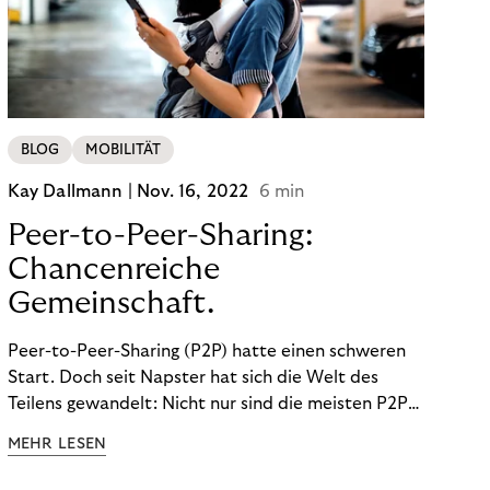
BLOG
MOBILITÄT
Kay Dallmann |
Nov. 16, 2022
6 min
Peer-to-Peer-Sharing:
Chancenreiche
Gemeinschaft.
Peer-to-Peer-Sharing (P2P) hatte einen schweren
Start. Doch seit Napster hat sich die Welt des
Teilens gewandelt: Nicht nur sind die meisten P2P-
Sharing-Modelle komplett legal. Auch was geteilt
MEHR LESEN
wird, hat sich geändert. Das bietet Unternehmen
Chancen.