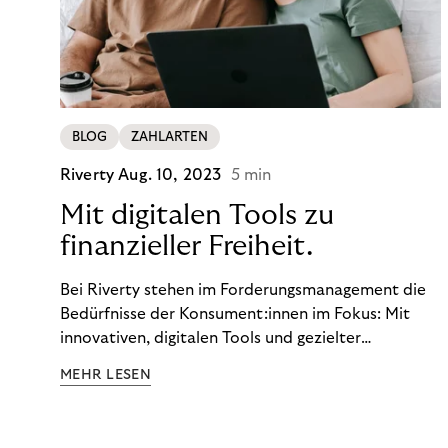
BLOG
ZAHLARTEN
Riverty
Aug. 10, 2023
5 min
Mit digitalen Tools zu
finanzieller Freiheit.
Bei Riverty stehen im Forderungsmanagement die
Bedürfnisse der Konsument:innen im Fokus: Mit
innovativen, digitalen Tools und gezielter
Aufklärung zu Finanzthemen helfen wir Menschen,
MEHR LESEN
ein Leben in finanzieller Freiheit zu führen. So
wollen wir eine nachhaltige Art schaffen,
einzukaufen, zu konsumieren und zu zahlen.