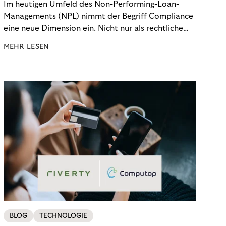
Im heutigen Umfeld des Non-Performing-Loan-
Managements (NPL) nimmt der Begriff Compliance
eine neue Dimension ein. Nicht nur als rechtliche
Notwendigkeit, sondern als strategischer
MEHR LESEN
Wettbewerbsvorteil. In einem Umfeld steigender
regulatorischer Anforderungen – etwa durch Basel
III, MiFID II oder die Datenschutz-Grundverordnung
(DSGVO) – geraten viele Unternehmen an die
Grenzen traditioneller Compliance-Mechanismen.
BLOG
TECHNOLOGIE