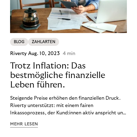
BLOG
ZAHLARTEN
Riverty
Aug. 10, 2023
4 min
Trotz Inflation: Das
bestmögliche finanzielle
Leben führen.
Steigende Preise erhöhen den finanziellen Druck.
Riverty unterstützt: mit einem fairen
Inkassoprozess, der Kund:innen aktiv anspricht und
ihnen einfache digitale Zahlungs-Tools bietet und
MEHR LESEN
Finanzbildung ermöglicht. So bleiben Menschen
finanziell unabhängig – und in einem