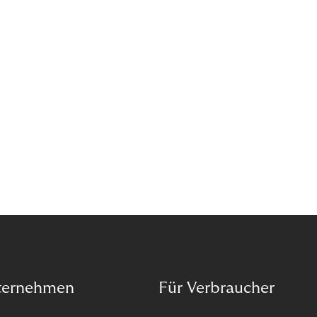
das Potenzial von Abonnements schon für sich
entdeckt. Und das neue Geschäftsmodell rentiert
sich. Doch was genau können Sie tun, um
Abozahlungen für Ihren Erfolg zu nutzen?
ternehmen
Für Verbraucher