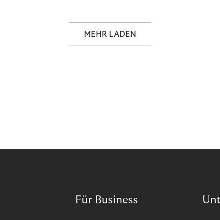
selbstbestimmten Customer Lifecycle mit Ihrem
Unternehmen.
MEHR LADEN
Für Business
Un