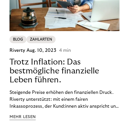
BLOG
ZAHLARTEN
Riverty
Aug. 10, 2023
4 min
Trotz Inflation: Das
bestmögliche finanzielle
Leben führen.
Steigende Preise erhöhen den finanziellen Druck.
Riverty unterstützt: mit einem fairen
Inkassoprozess, der Kund:innen aktiv anspricht und
ihnen einfache digitale Zahlungs-Tools bietet und
MEHR LESEN
Finanzbildung ermöglicht. So bleiben Menschen
finanziell unabhängig – und in einem