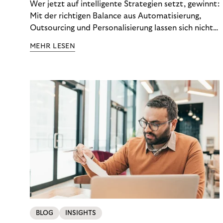
Wer jetzt auf intelligente Strategien setzt, gewinnt:
Mit der richtigen Balance aus Automatisierung,
Outsourcing und Personalisierung lassen sich nicht
nur Kosten optimieren, sondern auch stabile
MEHR LESEN
Ergebnisse sichern. Riverty zeigt, wie Recovery-
Teams aus einem Kostenfaktor einen echten
Werttreiber machen.
BLOG
INSIGHTS