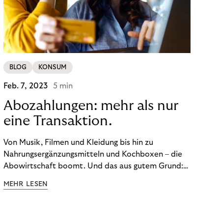
BLOG
KONSUM
Feb. 7, 2023
5 min
Abozahlungen: mehr als nur
eine Transaktion.
Von Musik, Filmen und Kleidung bis hin zu
Nahrungsergänzungsmitteln und Kochboxen – die
Abowirtschaft boomt. Und das aus gutem Grund:
Abonnements geben uns die Flexibilität, die wir uns
MEHR LESEN
wünschen. Sie ermöglichen es uns, Produkte und
Dienstleistungen jederzeit zu nutzen, ohne sie
kaufen zu müssen. Viele große Unternehmen haben