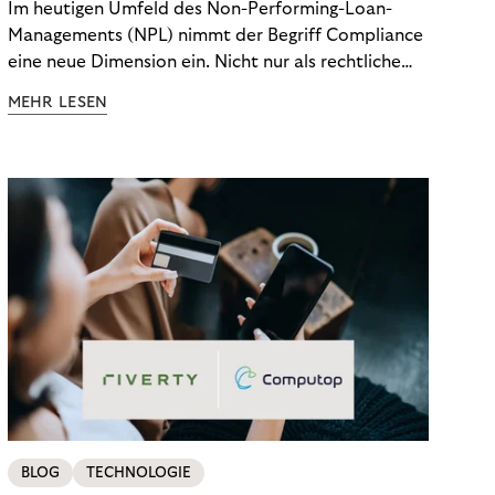
Im heutigen Umfeld des Non-Performing-Loan-
Managements (NPL) nimmt der Begriff Compliance
eine neue Dimension ein. Nicht nur als rechtliche
Notwendigkeit, sondern als strategischer
MEHR LESEN
Wettbewerbsvorteil. In einem Umfeld steigender
regulatorischer Anforderungen – etwa durch Basel
III, MiFID II oder die Datenschutz-Grundverordnung
(DSGVO) – geraten viele Unternehmen an die
Grenzen traditioneller Compliance-Mechanismen.
BLOG
TECHNOLOGIE