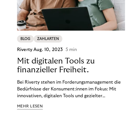
BLOG
ZAHLARTEN
Riverty
Aug. 10, 2023
5 min
Mit digitalen Tools zu
finanzieller Freiheit.
Bei Riverty stehen im Forderungsmanagement die
Bedürfnisse der Konsument:innen im Fokus: Mit
innovativen, digitalen Tools und gezielter
Aufklärung zu Finanzthemen helfen wir Menschen,
MEHR LESEN
ein Leben in finanzieller Freiheit zu führen. So
wollen wir eine nachhaltige Art schaffen,
einzukaufen, zu konsumieren und zu zahlen.