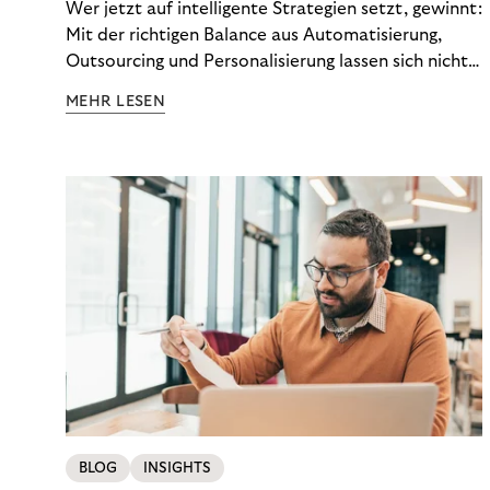
Wer jetzt auf intelligente Strategien setzt, gewinnt:
Mit der richtigen Balance aus Automatisierung,
Outsourcing und Personalisierung lassen sich nicht
nur Kosten optimieren, sondern auch stabile
MEHR LESEN
Ergebnisse sichern. Riverty zeigt, wie Recovery-
Teams aus einem Kostenfaktor einen echten
Werttreiber machen.
BLOG
INSIGHTS