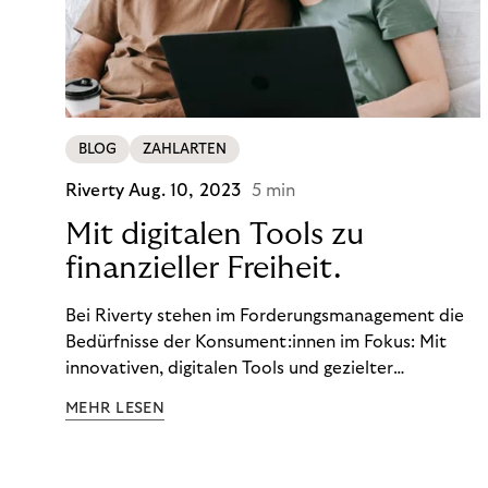
BLOG
ZAHLARTEN
Riverty
Aug. 10, 2023
5 min
Mit digitalen Tools zu
finanzieller Freiheit.
Bei Riverty stehen im Forderungsmanagement die
Bedürfnisse der Konsument:innen im Fokus: Mit
innovativen, digitalen Tools und gezielter
Aufklärung zu Finanzthemen helfen wir Menschen,
MEHR LESEN
ein Leben in finanzieller Freiheit zu führen. So
wollen wir eine nachhaltige Art schaffen,
einzukaufen, zu konsumieren und zu zahlen.