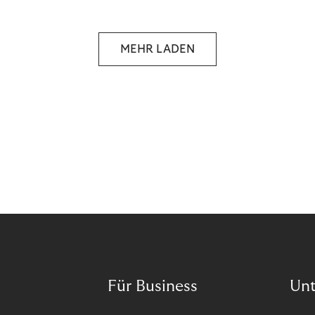
selbstbestimmten Customer Lifecycle mit Ihrem
Unternehmen.
MEHR LADEN
Für Business
Un