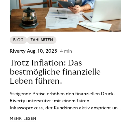
BLOG
ZAHLARTEN
Riverty
Aug. 10, 2023
4 min
Trotz Inflation: Das
bestmögliche finanzielle
Leben führen.
Steigende Preise erhöhen den finanziellen Druck.
Riverty unterstützt: mit einem fairen
Inkassoprozess, der Kund:innen aktiv anspricht und
ihnen einfache digitale Zahlungs-Tools bietet und
MEHR LESEN
Finanzbildung ermöglicht. So bleiben Menschen
finanziell unabhängig – und in einem