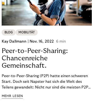
BLOG
MOBILITÄT
Kay Dallmann |
Nov. 16, 2022
6 min
Peer-to-Peer-Sharing:
Chancenreiche
Gemeinschaft.
Peer-to-Peer-Sharing (P2P) hatte einen schweren
Start. Doch seit Napster hat sich die Welt des
Teilens gewandelt: Nicht nur sind die meisten P2P-
Sharing-Modelle komplett legal. Auch was geteilt
MEHR LESEN
wird, hat sich geändert. Das bietet Unternehmen
Chancen.