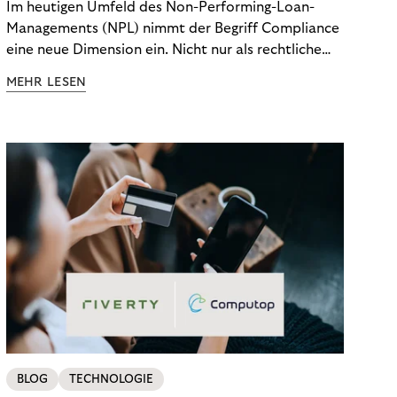
Im heutigen Umfeld des Non-Performing-Loan-
Managements (NPL) nimmt der Begriff Compliance
eine neue Dimension ein. Nicht nur als rechtliche
Notwendigkeit, sondern als strategischer
MEHR LESEN
Wettbewerbsvorteil. In einem Umfeld steigender
regulatorischer Anforderungen – etwa durch Basel
III, MiFID II oder die Datenschutz-Grundverordnung
(DSGVO) – geraten viele Unternehmen an die
Grenzen traditioneller Compliance-Mechanismen.
BLOG
TECHNOLOGIE