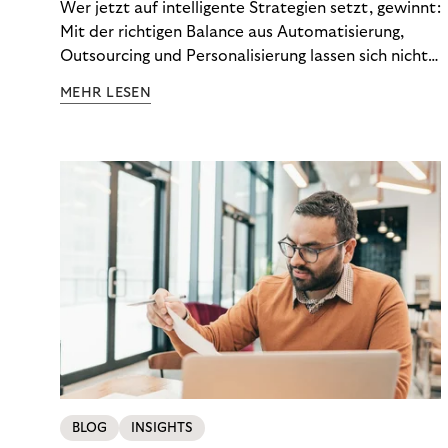
Wer jetzt auf intelligente Strategien setzt, gewinnt:
Mit der richtigen Balance aus Automatisierung,
Outsourcing und Personalisierung lassen sich nicht
nur Kosten optimieren, sondern auch stabile
MEHR LESEN
Ergebnisse sichern. Riverty zeigt, wie Recovery-
Teams aus einem Kostenfaktor einen echten
Werttreiber machen.
BLOG
INSIGHTS