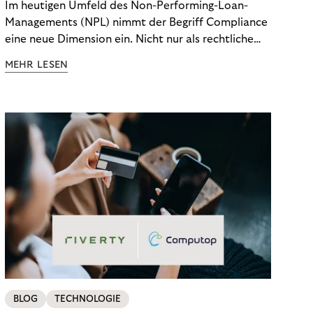
Im heutigen Umfeld des Non-Performing-Loan-
Managements (NPL) nimmt der Begriff Compliance
eine neue Dimension ein. Nicht nur als rechtliche
Notwendigkeit, sondern als strategischer
MEHR LESEN
Wettbewerbsvorteil. In einem Umfeld steigender
regulatorischer Anforderungen – etwa durch Basel
III, MiFID II oder die Datenschutz-Grundverordnung
(DSGVO) – geraten viele Unternehmen an die
Grenzen traditioneller Compliance-Mechanismen.
BLOG
TECHNOLOGIE