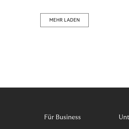
selbstbestimmten Customer Lifecycle mit Ihrem
Unternehmen.
MEHR LADEN
Für Business
Un