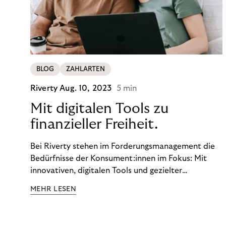
BLOG
ZAHLARTEN
Riverty
Aug. 10, 2023
5 min
Mit digitalen Tools zu
finanzieller Freiheit.
Bei Riverty stehen im Forderungsmanagement die
Bedürfnisse der Konsument:innen im Fokus: Mit
innovativen, digitalen Tools und gezielter
Aufklärung zu Finanzthemen helfen wir Menschen,
MEHR LESEN
ein Leben in finanzieller Freiheit zu führen. So
wollen wir eine nachhaltige Art schaffen,
einzukaufen, zu konsumieren und zu zahlen.