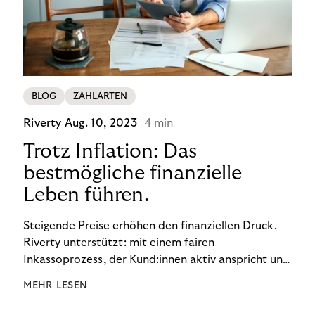
BLOG
ZAHLARTEN
Riverty
Aug. 10, 2023
4 min
Trotz Inflation: Das
bestmögliche finanzielle
Leben führen.
Steigende Preise erhöhen den finanziellen Druck.
Riverty unterstützt: mit einem fairen
Inkassoprozess, der Kund:innen aktiv anspricht und
ihnen einfache digitale Zahlungs-Tools bietet und
MEHR LESEN
Finanzbildung ermöglicht. So bleiben Menschen
finanziell unabhängig – und in einem