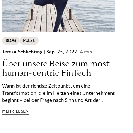
BLOG
PULSE
Teresa Schlichting |
Sep. 25, 2022
4 min
Über unsere Reise zum most
human-centric FinTech
Wann ist der richtige Zeitpunkt, um eine
Transformation, die im Herzen eines Unternehmens
beginnt – bei der Frage nach Sinn und Art der
Zusammenarbeit – nach außen zu tragen? Wann
MEHR LESEN
kommuniziert man ein Ziel, das so ganzheitlich ist,
dass es heute noch nicht für alle Produkte,
Prozesse und Strukturen umgesetzt sein kann?