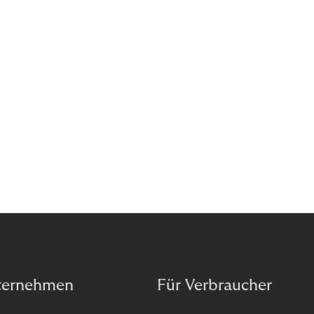
Wann ist in Zeiten von Pandemie und humanitären
Krisen der richtige Moment, über eine Zukunft zu
sprechen, die den Menschen in den Mittelpunkt
unseres wirtschaftlichen Handelns stellt? Eine
Zukunft, die auf der festen Überzeugung aufbaut,
dass jeder das Recht haben sollte, seiner Berufung
und Leidenschaft zu folgen?
ternehmen
Für Verbraucher