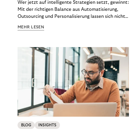
Wer jetzt auf intelligente Strategien setzt, gewinnt:
Mit der richtigen Balance aus Automatisierung,
Outsourcing und Personalisierung lassen sich nicht
nur Kosten optimieren, sondern auch stabile
MEHR LESEN
Ergebnisse sichern. Riverty zeigt, wie Recovery-
Teams aus einem Kostenfaktor einen echten
Werttreiber machen.
BLOG
INSIGHTS