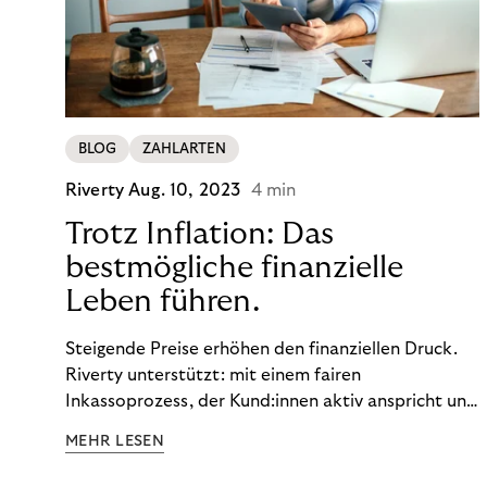
BLOG
ZAHLARTEN
Riverty
Aug. 10, 2023
4 min
Trotz Inflation: Das
bestmögliche finanzielle
Leben führen.
Steigende Preise erhöhen den finanziellen Druck.
Riverty unterstützt: mit einem fairen
Inkassoprozess, der Kund:innen aktiv anspricht und
ihnen einfache digitale Zahlungs-Tools bietet und
MEHR LESEN
Finanzbildung ermöglicht. So bleiben Menschen
finanziell unabhängig – und in einem