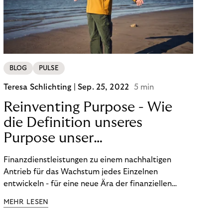
BLOG
PULSE
Teresa Schlichting |
Sep. 25, 2022
5 min
Reinventing Purpose - Wie
die Definition unseres
Purpose unser
Transformation beeinflusst
Finanzdienstleistungen zu einem nachhaltigen
hat!
Antrieb für das Wachstum jedes Einzelnen
entwickeln - für eine neue Ära der finanziellen
Freiheit. Die Definition unseres Purpose war der
MEHR LESEN
Startpunkt unserer Transformation. Lesen Sie mehr
über unsere FinTech Ambitionen und wie wir unsere