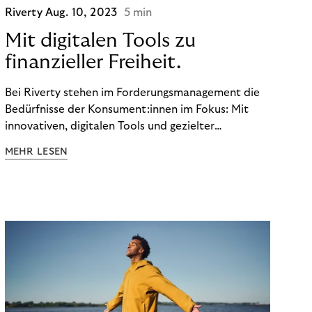
Riverty
Aug. 10, 2023
5 min
Mit digitalen Tools zu
finanzieller Freiheit.
Bei Riverty stehen im Forderungsmanagement die
Bedürfnisse der Konsument:innen im Fokus: Mit
innovativen, digitalen Tools und gezielter
Aufklärung zu Finanzthemen helfen wir Menschen,
MEHR LESEN
ein Leben in finanzieller Freiheit zu führen. So
wollen wir eine nachhaltige Art schaffen,
einzukaufen, zu konsumieren und zu zahlen.