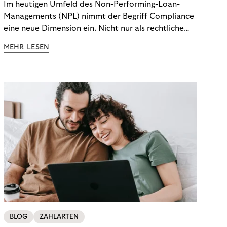
Im heutigen Umfeld des Non-Performing-Loan-
Managements (NPL) nimmt der Begriff Compliance
eine neue Dimension ein. Nicht nur als rechtliche
Notwendigkeit, sondern als strategischer
MEHR LESEN
Wettbewerbsvorteil. In einem Umfeld steigender
regulatorischer Anforderungen – etwa durch Basel
III, MiFID II oder die Datenschutz-Grundverordnung
(DSGVO) – geraten viele Unternehmen an die
Grenzen traditioneller Compliance-Mechanismen.
BLOG
ZAHLARTEN