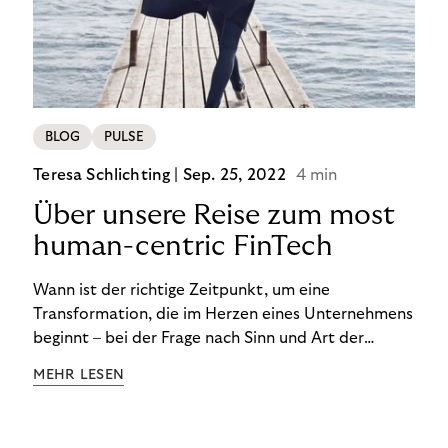
BLOG
PULSE
Teresa Schlichting |
Sep. 25, 2022
4 min
Über unsere Reise zum most
human-centric FinTech
Wann ist der richtige Zeitpunkt, um eine
Transformation, die im Herzen eines Unternehmens
beginnt – bei der Frage nach Sinn und Art der
Zusammenarbeit – nach außen zu tragen? Wann
MEHR LESEN
kommuniziert man ein Ziel, das so ganzheitlich ist,
dass es heute noch nicht für alle Produkte,
Prozesse und Strukturen umgesetzt sein kann?