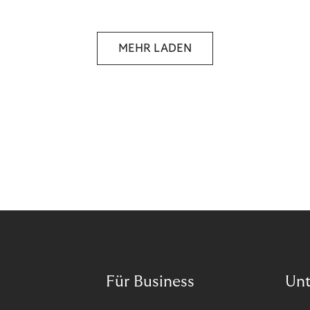
Wann ist in Zeiten von Pandemie und humanitären
Krisen der richtige Moment, über eine Zukunft zu
sprechen, die den Menschen in den Mittelpunkt
MEHR LADEN
unseres wirtschaftlichen Handelns stellt? Eine
Zukunft, die auf der festen Überzeugung aufbaut,
dass jeder das Recht haben sollte, seiner Berufung
und Leidenschaft zu folgen?
Für Business
Un