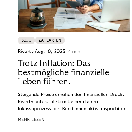
BLOG
ZAHLARTEN
Riverty
Aug. 10, 2023
4 min
Trotz Inflation: Das
bestmögliche finanzielle
Leben führen.
Steigende Preise erhöhen den finanziellen Druck.
Riverty unterstützt: mit einem fairen
Inkassoprozess, der Kund:innen aktiv anspricht und
ihnen einfache digitale Zahlungs-Tools bietet und
MEHR LESEN
Finanzbildung ermöglicht. So bleiben Menschen
finanziell unabhängig – und in einem