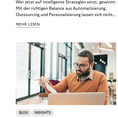
Wer jetzt auf intelligente Strategien setzt, gewinnt:
Mit der richtigen Balance aus Automatisierung,
Outsourcing und Personalisierung lassen sich nicht
nur Kosten optimieren, sondern auch stabile
MEHR LESEN
Ergebnisse sichern. Riverty zeigt, wie Recovery-
Teams aus einem Kostenfaktor einen echten
Werttreiber machen.
BLOG
INSIGHTS