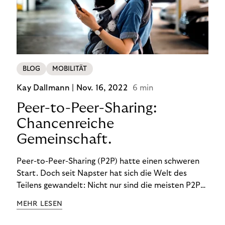
BLOG
MOBILITÄT
Kay Dallmann |
Nov. 16, 2022
6 min
Peer-to-Peer-Sharing:
Chancenreiche
Gemeinschaft.
Peer-to-Peer-Sharing (P2P) hatte einen schweren
Start. Doch seit Napster hat sich die Welt des
Teilens gewandelt: Nicht nur sind die meisten P2P-
Sharing-Modelle komplett legal. Auch was geteilt
MEHR LESEN
wird, hat sich geändert. Das bietet Unternehmen
Chancen.