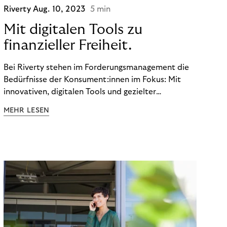
Riverty
Aug. 10, 2023
5 min
Mit digitalen Tools zu
finanzieller Freiheit.
Bei Riverty stehen im Forderungsmanagement die
Bedürfnisse der Konsument:innen im Fokus: Mit
innovativen, digitalen Tools und gezielter
Aufklärung zu Finanzthemen helfen wir Menschen,
MEHR LESEN
ein Leben in finanzieller Freiheit zu führen. So
wollen wir eine nachhaltige Art schaffen,
einzukaufen, zu konsumieren und zu zahlen.