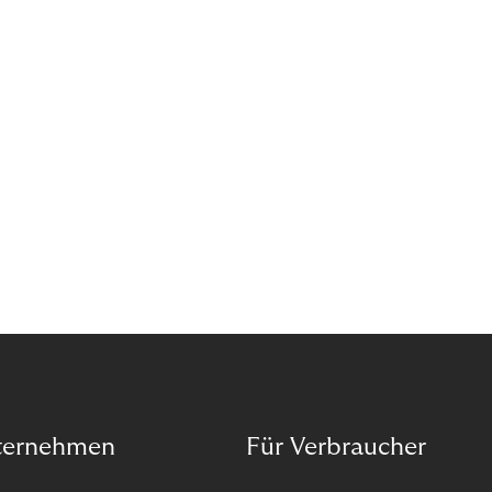
Forderungsausfälle sollten Sie nicht vom Wachstum
abhalten. Wenn das Kapital für den nächsten
Innovationsschritt knapp ist, empfehle ich den
Forderungsverkauf als gute Alternative.
ternehmen
Für Verbraucher