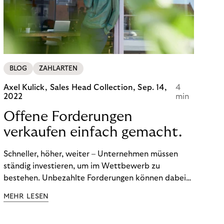
BLOG
ZAHLARTEN
Axel Kulick, Sales Head Collection,
Sep. 14,
4
2022
min
Offene Forderungen
verkaufen einfach gemacht.
Schneller, höher, weiter – Unternehmen müssen
ständig investieren, um im Wettbewerb zu
bestehen. Unbezahlte Forderungen können dabei
schnell zum Problem werden. Ertrag und Liquidität
MEHR LESEN
leiden. Und die Kosten für das
Debitorenmanagement steigen. Doch