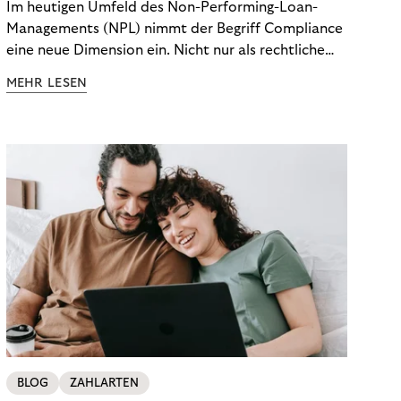
Im heutigen Umfeld des Non-Performing-Loan-
Managements (NPL) nimmt der Begriff Compliance
eine neue Dimension ein. Nicht nur als rechtliche
Notwendigkeit, sondern als strategischer
MEHR LESEN
Wettbewerbsvorteil. In einem Umfeld steigender
regulatorischer Anforderungen – etwa durch Basel
III, MiFID II oder die Datenschutz-Grundverordnung
(DSGVO) – geraten viele Unternehmen an die
Grenzen traditioneller Compliance-Mechanismen.
BLOG
ZAHLARTEN