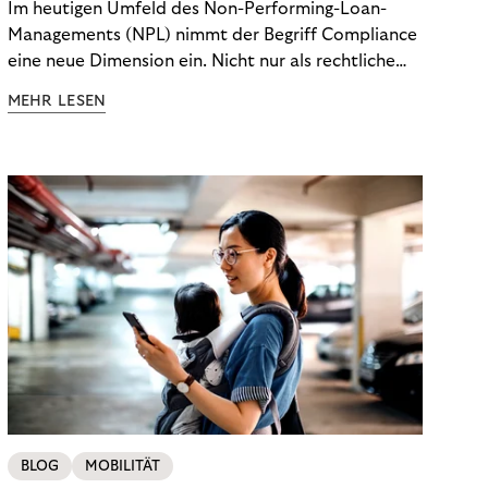
Im heutigen Umfeld des Non-Performing-Loan-
Managements (NPL) nimmt der Begriff Compliance
eine neue Dimension ein. Nicht nur als rechtliche
Notwendigkeit, sondern als strategischer
MEHR LESEN
Wettbewerbsvorteil. In einem Umfeld steigender
regulatorischer Anforderungen – etwa durch Basel
III, MiFID II oder die Datenschutz-Grundverordnung
(DSGVO) – geraten viele Unternehmen an die
Grenzen traditioneller Compliance-Mechanismen.
BLOG
MOBILITÄT