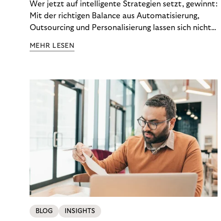
Wer jetzt auf intelligente Strategien setzt, gewinnt:
Mit der richtigen Balance aus Automatisierung,
Outsourcing und Personalisierung lassen sich nicht
nur Kosten optimieren, sondern auch stabile
MEHR LESEN
Ergebnisse sichern. Riverty zeigt, wie Recovery-
Teams aus einem Kostenfaktor einen echten
Werttreiber machen.
BLOG
INSIGHTS