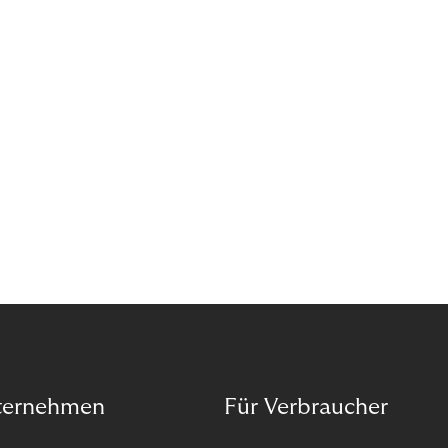
das Potenzial von Abonnements schon für sich
entdeckt. Und das neue Geschäftsmodell rentiert
sich. Doch was genau können Sie tun, um
Abozahlungen für Ihren Erfolg zu nutzen?
ternehmen
Für Verbraucher