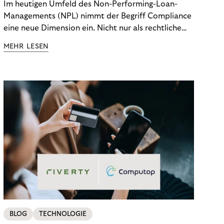
Im heutigen Umfeld des Non-Performing-Loan-
Managements (NPL) nimmt der Begriff Compliance
eine neue Dimension ein. Nicht nur als rechtliche
Notwendigkeit, sondern als strategischer
MEHR LESEN
Wettbewerbsvorteil. In einem Umfeld steigender
regulatorischer Anforderungen – etwa durch Basel
III, MiFID II oder die Datenschutz-Grundverordnung
(DSGVO) – geraten viele Unternehmen an die
Grenzen traditioneller Compliance-Mechanismen.
BLOG
TECHNOLOGIE