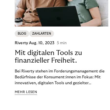
BLOG
ZAHLARTEN
Riverty
Aug. 10, 2023
5 min
Mit digitalen Tools zu
finanzieller Freiheit.
Bei Riverty stehen im Forderungsmanagement die
Bedürfnisse der Konsument:innen im Fokus: Mit
innovativen, digitalen Tools und gezielter
Aufklärung zu Finanzthemen helfen wir Menschen,
MEHR LESEN
ein Leben in finanzieller Freiheit zu führen. So
wollen wir eine nachhaltige Art schaffen,
einzukaufen, zu konsumieren und zu zahlen.