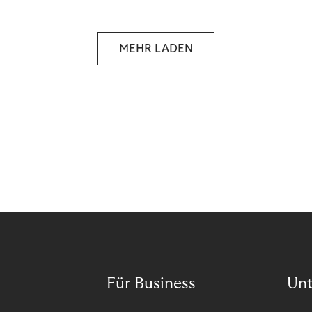
selbstbestimmten Customer Lifecycle mit Ihrem
Unternehmen.
MEHR LADEN
Für Business
Un