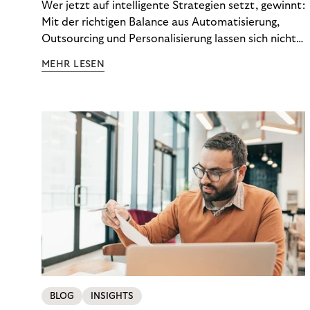
Wer jetzt auf intelligente Strategien setzt, gewinnt:
Mit der richtigen Balance aus Automatisierung,
Outsourcing und Personalisierung lassen sich nicht
nur Kosten optimieren, sondern auch stabile
MEHR LESEN
Ergebnisse sichern. Riverty zeigt, wie Recovery-
Teams aus einem Kostenfaktor einen echten
Werttreiber machen.
BLOG
INSIGHTS