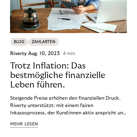
BLOG
ZAHLARTEN
Riverty
Aug. 10, 2023
4 min
Trotz Inflation: Das
bestmögliche finanzielle
Leben führen.
Steigende Preise erhöhen den finanziellen Druck.
Riverty unterstützt: mit einem fairen
Inkassoprozess, der Kund:innen aktiv anspricht und
ihnen einfache digitale Zahlungs-Tools bietet und
MEHR LESEN
Finanzbildung ermöglicht. So bleiben Menschen
finanziell unabhängig – und in einem