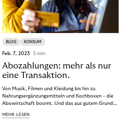
BLOG
KONSUM
Feb. 7, 2023
5 min
Abozahlungen: mehr als nur
eine Transaktion.
Von Musik, Filmen und Kleidung bis hin zu
Nahrungsergänzungsmitteln und Kochboxen – die
Abowirtschaft boomt. Und das aus gutem Grund:
Abonnements geben uns die Flexibilität, die wir uns
MEHR LESEN
wünschen. Sie ermöglichen es uns, Produkte und
Dienstleistungen jederzeit zu nutzen, ohne sie
kaufen zu müssen. Viele große Unternehmen haben