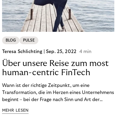
BLOG
PULSE
Teresa Schlichting |
Sep. 25, 2022
4 min
Über unsere Reise zum most
human-centric FinTech
Wann ist der richtige Zeitpunkt, um eine
Transformation, die im Herzen eines Unternehmens
beginnt – bei der Frage nach Sinn und Art der
Zusammenarbeit – nach außen zu tragen? Wann
MEHR LESEN
kommuniziert man ein Ziel, das so ganzheitlich ist,
dass es heute noch nicht für alle Produkte,
Prozesse und Strukturen umgesetzt sein kann?