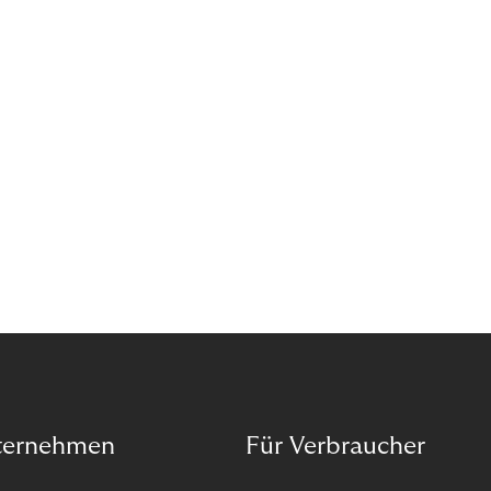
Wann ist in Zeiten von Pandemie und humanitären
Krisen der richtige Moment, über eine Zukunft zu
sprechen, die den Menschen in den Mittelpunkt
unseres wirtschaftlichen Handelns stellt? Eine
Zukunft, die auf der festen Überzeugung aufbaut,
dass jeder das Recht haben sollte, seiner Berufung
und Leidenschaft zu folgen?
ternehmen
Für Verbraucher