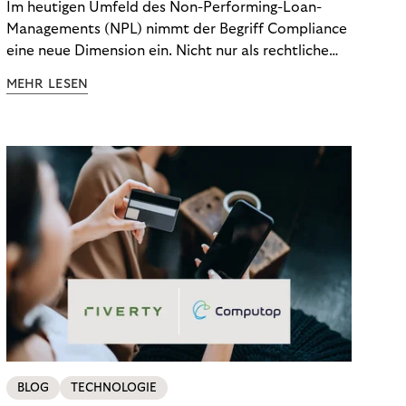
Im heutigen Umfeld des Non-Performing-Loan-
Managements (NPL) nimmt der Begriff Compliance
eine neue Dimension ein. Nicht nur als rechtliche
Notwendigkeit, sondern als strategischer
MEHR LESEN
Wettbewerbsvorteil. In einem Umfeld steigender
regulatorischer Anforderungen – etwa durch Basel
III, MiFID II oder die Datenschutz-Grundverordnung
(DSGVO) – geraten viele Unternehmen an die
Grenzen traditioneller Compliance-Mechanismen.
BLOG
TECHNOLOGIE