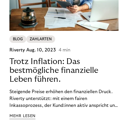
BLOG
ZAHLARTEN
Riverty
Aug. 10, 2023
4 min
Trotz Inflation: Das
bestmögliche finanzielle
Leben führen.
Steigende Preise erhöhen den finanziellen Druck.
Riverty unterstützt: mit einem fairen
Inkassoprozess, der Kund:innen aktiv anspricht und
ihnen einfache digitale Zahlungs-Tools bietet und
MEHR LESEN
Finanzbildung ermöglicht. So bleiben Menschen
finanziell unabhängig – und in einem