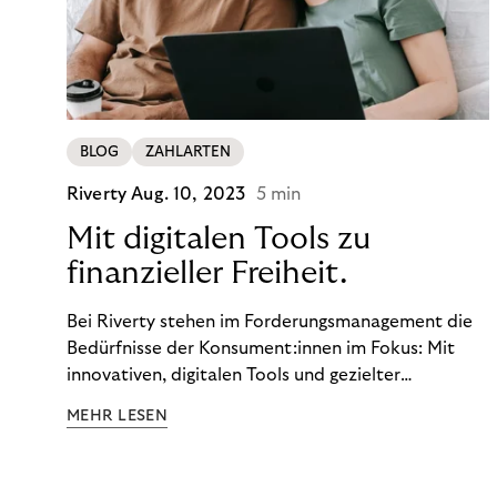
BLOG
ZAHLARTEN
Riverty
Aug. 10, 2023
5 min
Mit digitalen Tools zu
finanzieller Freiheit.
Bei Riverty stehen im Forderungsmanagement die
Bedürfnisse der Konsument:innen im Fokus: Mit
innovativen, digitalen Tools und gezielter
Aufklärung zu Finanzthemen helfen wir Menschen,
MEHR LESEN
ein Leben in finanzieller Freiheit zu führen. So
wollen wir eine nachhaltige Art schaffen,
einzukaufen, zu konsumieren und zu zahlen.