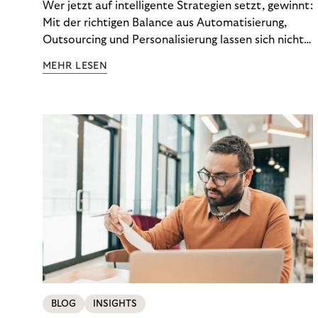
Wer jetzt auf intelligente Strategien setzt, gewinnt:
Mit der richtigen Balance aus Automatisierung,
Outsourcing und Personalisierung lassen sich nicht
nur Kosten optimieren, sondern auch stabile
MEHR LESEN
Ergebnisse sichern. Riverty zeigt, wie Recovery-
Teams aus einem Kostenfaktor einen echten
Werttreiber machen.
BLOG
INSIGHTS