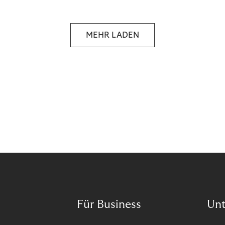
selbstbestimmten Customer Lifecycle mit Ihrem
Unternehmen.
MEHR LADEN
Für Business
Un