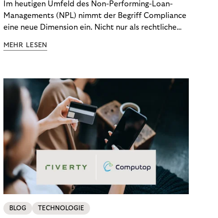
Im heutigen Umfeld des Non-Performing-Loan-
Managements (NPL) nimmt der Begriff Compliance
eine neue Dimension ein. Nicht nur als rechtliche
Notwendigkeit, sondern als strategischer
MEHR LESEN
Wettbewerbsvorteil. In einem Umfeld steigender
regulatorischer Anforderungen – etwa durch Basel
III, MiFID II oder die Datenschutz-Grundverordnung
(DSGVO) – geraten viele Unternehmen an die
Grenzen traditioneller Compliance-Mechanismen.
BLOG
TECHNOLOGIE