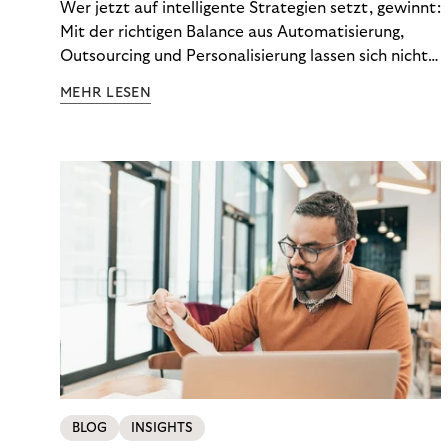
Wer jetzt auf intelligente Strategien setzt, gewinnt:
Mit der richtigen Balance aus Automatisierung,
Outsourcing und Personalisierung lassen sich nicht
nur Kosten optimieren, sondern auch stabile
MEHR LESEN
Ergebnisse sichern. Riverty zeigt, wie Recovery-
Teams aus einem Kostenfaktor einen echten
Werttreiber machen.
BLOG
INSIGHTS