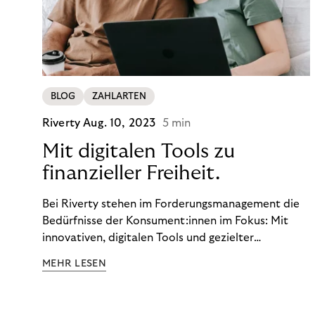
BLOG
ZAHLARTEN
Riverty
Aug. 10, 2023
5 min
Mit digitalen Tools zu
finanzieller Freiheit.
Bei Riverty stehen im Forderungsmanagement die
Bedürfnisse der Konsument:innen im Fokus: Mit
innovativen, digitalen Tools und gezielter
Aufklärung zu Finanzthemen helfen wir Menschen,
MEHR LESEN
ein Leben in finanzieller Freiheit zu führen. So
wollen wir eine nachhaltige Art schaffen,
einzukaufen, zu konsumieren und zu zahlen.