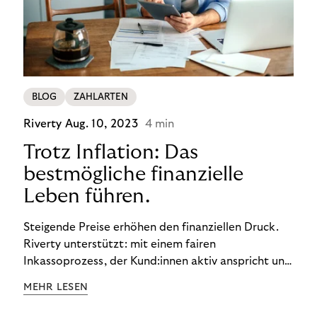
BLOG
ZAHLARTEN
Riverty
Aug. 10, 2023
4 min
Trotz Inflation: Das
bestmögliche finanzielle
Leben führen.
Steigende Preise erhöhen den finanziellen Druck.
Riverty unterstützt: mit einem fairen
Inkassoprozess, der Kund:innen aktiv anspricht und
ihnen einfache digitale Zahlungs-Tools bietet und
MEHR LESEN
Finanzbildung ermöglicht. So bleiben Menschen
finanziell unabhängig – und in einem