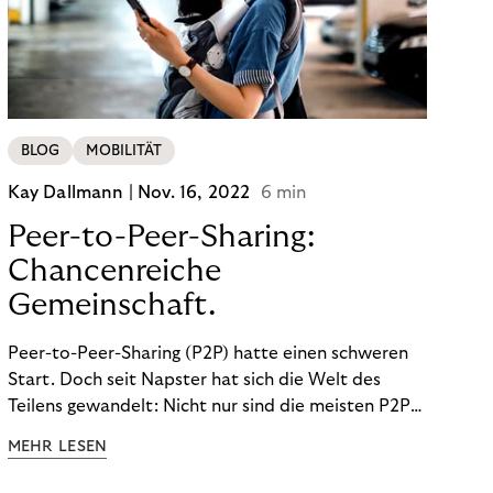
BLOG
MOBILITÄT
Kay Dallmann |
Nov. 16, 2022
6 min
Peer-to-Peer-Sharing:
Chancenreiche
Gemeinschaft.
Peer-to-Peer-Sharing (P2P) hatte einen schweren
Start. Doch seit Napster hat sich die Welt des
Teilens gewandelt: Nicht nur sind die meisten P2P-
Sharing-Modelle komplett legal. Auch was geteilt
MEHR LESEN
wird, hat sich geändert. Das bietet Unternehmen
Chancen.