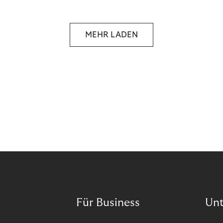
selbstbestimmten Customer Lifecycle mit Ihrem
Unternehmen.
MEHR LADEN
Für Business
Un