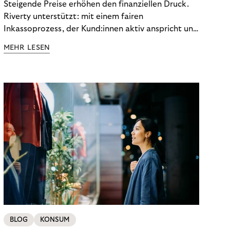
Steigende Preise erhöhen den finanziellen Druck.
Riverty unterstützt: mit einem fairen
Inkassoprozess, der Kund:innen aktiv anspricht und
ihnen einfache digitale Zahlungs-Tools bietet und
MEHR LESEN
Finanzbildung ermöglicht. So bleiben Menschen
finanziell unabhängig – und in einem
selbstbestimmten Customer Lifecycle mit Ihrem
Unternehmen.
BLOG
KONSUM