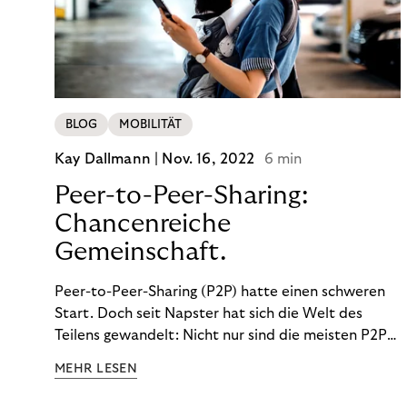
BLOG
MOBILITÄT
Kay Dallmann |
Nov. 16, 2022
6 min
Peer-to-Peer-Sharing:
Chancenreiche
Gemeinschaft.
Peer-to-Peer-Sharing (P2P) hatte einen schweren
Start. Doch seit Napster hat sich die Welt des
Teilens gewandelt: Nicht nur sind die meisten P2P-
Sharing-Modelle komplett legal. Auch was geteilt
MEHR LESEN
wird, hat sich geändert. Das bietet Unternehmen
Chancen.