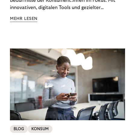
Bedürfnisse der Konsument:innen im Fokus: Mit
innovativen, digitalen Tools und gezielter
Aufklärung zu Finanzthemen helfen wir Menschen,
MEHR LESEN
ein Leben in finanzieller Freiheit zu führen. So
wollen wir eine nachhaltige Art schaffen,
einzukaufen, zu konsumieren und zu zahlen.
BLOG
KONSUM