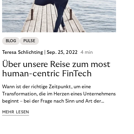
von BOPIS vor.
BLOG
PULSE
Teresa Schlichting |
Sep. 25, 2022
4 min
Über unsere Reise zum most
human-centric FinTech
Wann ist der richtige Zeitpunkt, um eine
Transformation, die im Herzen eines Unternehmens
beginnt – bei der Frage nach Sinn und Art der
Zusammenarbeit – nach außen zu tragen? Wann
MEHR LESEN
kommuniziert man ein Ziel, das so ganzheitlich ist,
dass es heute noch nicht für alle Produkte,
Prozesse und Strukturen umgesetzt sein kann?