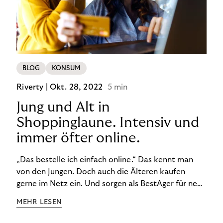
BLOG
KONSUM
Riverty |
Okt. 28, 2022
5 min
Jung und Alt in
Shoppinglaune. Intensiv und
immer öfter online.
„Das bestelle ich einfach online.“ Das kennt man
von den Jungen. Doch auch die Älteren kaufen
gerne im Netz ein. Und sorgen als BestAger für neue
Umsatzrekorde. Nicht nur das unterscheidet sie
MEHR LESEN
von der Generation Z. Wir haben genauer
hingeschaut.