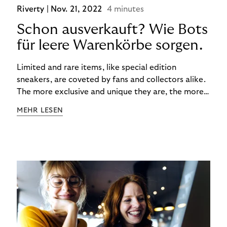
Riverty |
Nov. 21, 2022
4 minutes
Schon ausverkauft? Wie Bots
für leere Warenkörbe sorgen.
Limited and rare items, like special edition
sneakers, are coveted by fans and collectors alike.
The more exclusive and unique they are, the more
the obsession grows. The fashion and lifestyle
MEHR LESEN
industry uses artificial scarcity, also known as a
“drop”, to boost sales and provide exclusive brand
experiences. Resellers can and do exploit this,
reselling products for several times their original
value. You might be thinking, “Kerching!”. But this is
really an unwanted side effect – one which more
and more companies are taking technical steps to
tackle.