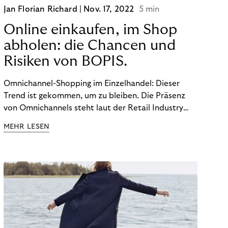
Jan Florian Richard |
Nov. 17, 2022
5 min
Online einkaufen, im Shop
abholen: die Chancen und
Risiken von BOPIS.
Omnichannel-Shopping im Einzelhandel: Dieser
Trend ist gekommen, um zu bleiben. Die Präsenz
von Omnichannels steht laut der Retail Industry
Leaders Association auf Platz 1 der Dinge, auf die
MEHR LESEN
nicht mehr verzichtet werden kann. Ein fester
Bestandteil des Modells ist das Prinzip „Buy Online,
Pick up In-Store“ (BOPIS): Nutzer:innen kaufen
online ein und holen die Ware im Shop ab. BOPIS
bietet zwar viele Vorteile, hat aber auch seinen
Preis. Potenzielle Betrugsfälle oder zusätzliche
Betriebskosten sind nur einige der Risiken. Ist es
das also wert? Wir stellen die Vor- und Nachteile