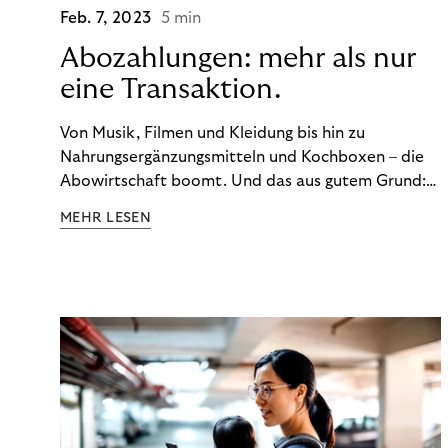
Feb. 7, 2023
5 min
Abozahlungen: mehr als nur
eine Transaktion.
Von Musik, Filmen und Kleidung bis hin zu
Nahrungsergänzungsmitteln und Kochboxen – die
Abowirtschaft boomt. Und das aus gutem Grund:
Abonnements geben uns die Flexibilität, die wir uns
MEHR LESEN
wünschen. Sie ermöglichen es uns, Produkte und
Dienstleistungen jederzeit zu nutzen, ohne sie
kaufen zu müssen. Viele große Unternehmen haben
das Potenzial von Abonnements schon für sich
entdeckt. Und das neue Geschäftsmodell rentiert
sich. Doch was genau können Sie tun, um
Abozahlungen für Ihren Erfolg zu nutzen?