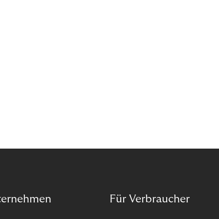
Wann ist in Zeiten von Pandemie und humanitären
Krisen der richtige Moment, über eine Zukunft zu
sprechen, die den Menschen in den Mittelpunkt
unseres wirtschaftlichen Handelns stellt? Eine
Zukunft, die auf der festen Überzeugung aufbaut,
dass jeder das Recht haben sollte, seiner Berufung
und Leidenschaft zu folgen?
ternehmen
Für Verbraucher