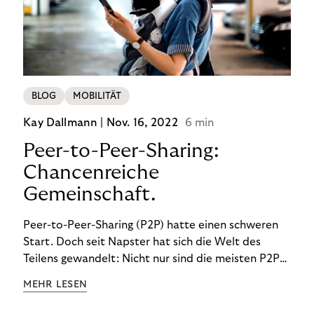
BLOG
MOBILITÄT
Kay Dallmann |
Nov. 16, 2022
6 min
Peer-to-Peer-Sharing:
Chancenreiche
Gemeinschaft.
Peer-to-Peer-Sharing (P2P) hatte einen schweren
Start. Doch seit Napster hat sich die Welt des
Teilens gewandelt: Nicht nur sind die meisten P2P-
Sharing-Modelle komplett legal. Auch was geteilt
MEHR LESEN
wird, hat sich geändert. Das bietet Unternehmen
Chancen.