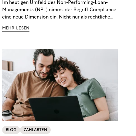
Im heutigen Umfeld des Non-Performing-Loan-
Managements (NPL) nimmt der Begriff Compliance
eine neue Dimension ein. Nicht nur als rechtliche
Notwendigkeit, sondern als strategischer
MEHR LESEN
Wettbewerbsvorteil. In einem Umfeld steigender
regulatorischer Anforderungen – etwa durch Basel
III, MiFID II oder die Datenschutz-Grundverordnung
(DSGVO) – geraten viele Unternehmen an die
Grenzen traditioneller Compliance-Mechanismen.
BLOG
ZAHLARTEN