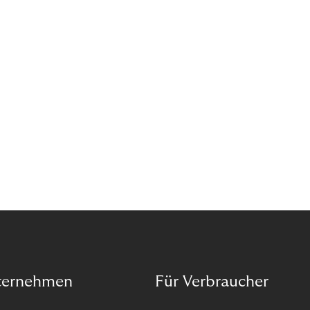
Wann ist in Zeiten von Pandemie und humanitären
Krisen der richtige Moment, über eine Zukunft zu
sprechen, die den Menschen in den Mittelpunkt
unseres wirtschaftlichen Handelns stellt? Eine
Zukunft, die auf der festen Überzeugung aufbaut,
dass jeder das Recht haben sollte, seiner Berufung
und Leidenschaft zu folgen?
ternehmen
Für Verbraucher