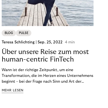
BLOG
PULSE
Teresa Schlichting |
Sep. 25, 2022
4 min
Über unsere Reise zum most
human-centric FinTech
Wann ist der richtige Zeitpunkt, um eine
Transformation, die im Herzen eines Unternehmens
beginnt – bei der Frage nach Sinn und Art der
Zusammenarbeit – nach außen zu tragen? Wann
MEHR LESEN
kommuniziert man ein Ziel, das so ganzheitlich ist,
dass es heute noch nicht für alle Produkte,
Prozesse und Strukturen umgesetzt sein kann?