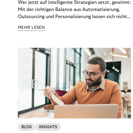
Wer jetzt auf intelligente Strategien setzt, gewinnt:
Mit der richtigen Balance aus Automatisierung,
Outsourcing und Personalisierung lassen sich nicht
nur Kosten optimieren, sondern auch stabile
MEHR LESEN
Ergebnisse sichern. Riverty zeigt, wie Recovery-
Teams aus einem Kostenfaktor einen echten
Werttreiber machen.
BLOG
INSIGHTS