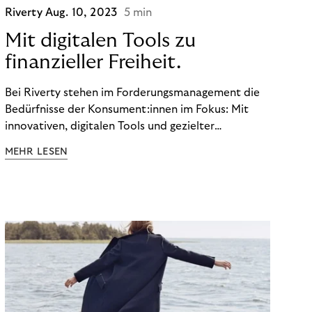
Riverty
Aug. 10, 2023
5 min
Mit digitalen Tools zu
finanzieller Freiheit.
Bei Riverty stehen im Forderungsmanagement die
Bedürfnisse der Konsument:innen im Fokus: Mit
innovativen, digitalen Tools und gezielter
Aufklärung zu Finanzthemen helfen wir Menschen,
MEHR LESEN
ein Leben in finanzieller Freiheit zu führen. So
wollen wir eine nachhaltige Art schaffen,
einzukaufen, zu konsumieren und zu zahlen.