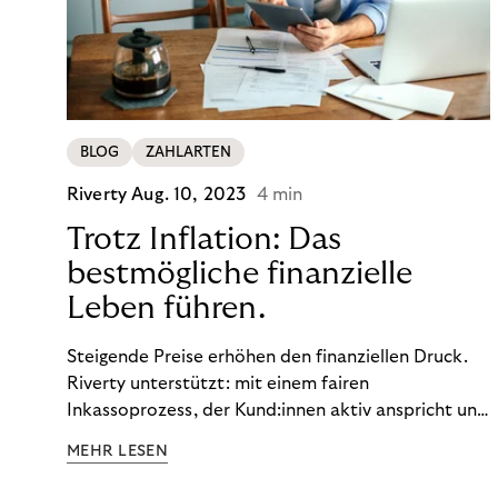
BLOG
ZAHLARTEN
Riverty
Aug. 10, 2023
4 min
Trotz Inflation: Das
bestmögliche finanzielle
Leben führen.
Steigende Preise erhöhen den finanziellen Druck.
Riverty unterstützt: mit einem fairen
Inkassoprozess, der Kund:innen aktiv anspricht und
ihnen einfache digitale Zahlungs-Tools bietet und
MEHR LESEN
Finanzbildung ermöglicht. So bleiben Menschen
finanziell unabhängig – und in einem