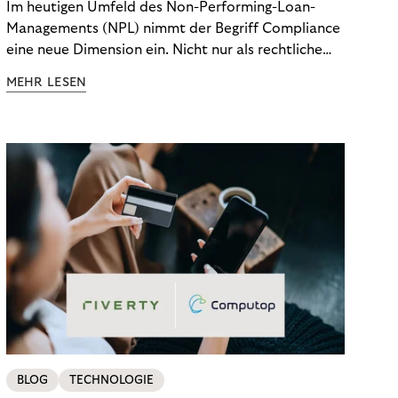
Im heutigen Umfeld des Non-Performing-Loan-
Managements (NPL) nimmt der Begriff Compliance
eine neue Dimension ein. Nicht nur als rechtliche
Notwendigkeit, sondern als strategischer
MEHR LESEN
Wettbewerbsvorteil. In einem Umfeld steigender
regulatorischer Anforderungen – etwa durch Basel
III, MiFID II oder die Datenschutz-Grundverordnung
(DSGVO) – geraten viele Unternehmen an die
Grenzen traditioneller Compliance-Mechanismen.
BLOG
TECHNOLOGIE