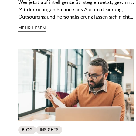
Wer jetzt auf intelligente Strategien setzt, gewinnt:
Mit der richtigen Balance aus Automatisierung,
Outsourcing und Personalisierung lassen sich nicht
nur Kosten optimieren, sondern auch stabile
MEHR LESEN
Ergebnisse sichern. Riverty zeigt, wie Recovery-
Teams aus einem Kostenfaktor einen echten
Werttreiber machen.
BLOG
INSIGHTS