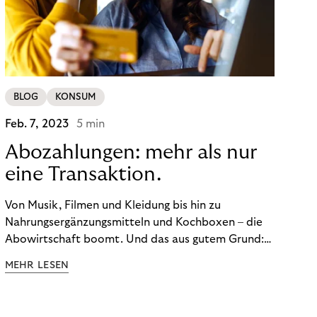
BLOG
KONSUM
Feb. 7, 2023
5 min
Abozahlungen: mehr als nur
eine Transaktion.
Von Musik, Filmen und Kleidung bis hin zu
Nahrungsergänzungsmitteln und Kochboxen – die
Abowirtschaft boomt. Und das aus gutem Grund:
Abonnements geben uns die Flexibilität, die wir uns
MEHR LESEN
wünschen. Sie ermöglichen es uns, Produkte und
Dienstleistungen jederzeit zu nutzen, ohne sie
kaufen zu müssen. Viele große Unternehmen haben