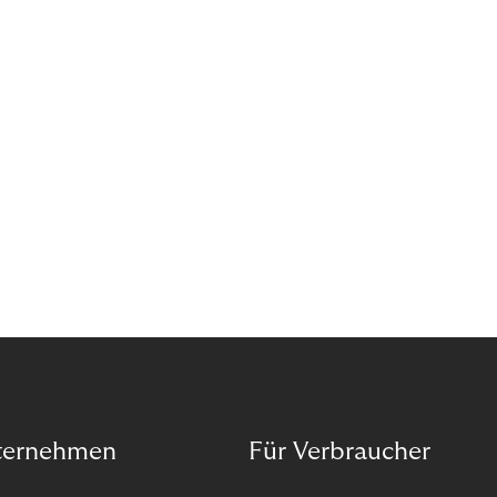
das Potenzial von Abonnements schon für sich
entdeckt. Und das neue Geschäftsmodell rentiert
sich. Doch was genau können Sie tun, um
Abozahlungen für Ihren Erfolg zu nutzen?
ternehmen
Für Verbraucher