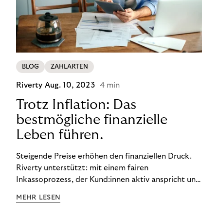
BLOG
ZAHLARTEN
Riverty
Aug. 10, 2023
4 min
Trotz Inflation: Das
bestmögliche finanzielle
Leben führen.
Steigende Preise erhöhen den finanziellen Druck.
Riverty unterstützt: mit einem fairen
Inkassoprozess, der Kund:innen aktiv anspricht und
ihnen einfache digitale Zahlungs-Tools bietet und
MEHR LESEN
Finanzbildung ermöglicht. So bleiben Menschen
finanziell unabhängig – und in einem