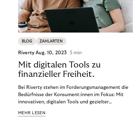
BLOG
ZAHLARTEN
Riverty
Aug. 10, 2023
5 min
Mit digitalen Tools zu
finanzieller Freiheit.
Bei Riverty stehen im Forderungsmanagement die
Bedürfnisse der Konsument:innen im Fokus: Mit
innovativen, digitalen Tools und gezielter
Aufklärung zu Finanzthemen helfen wir Menschen,
MEHR LESEN
ein Leben in finanzieller Freiheit zu führen. So
wollen wir eine nachhaltige Art schaffen,
einzukaufen, zu konsumieren und zu zahlen.