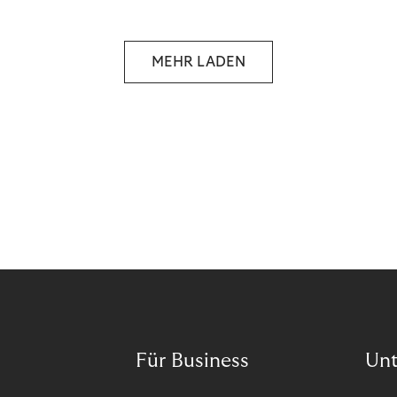
selbstbestimmten Customer Lifecycle mit Ihrem
Unternehmen.
MEHR LADEN
Für Business
Un