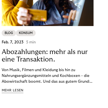
BLOG
KONSUM
Feb. 7, 2023
5 min
Abozahlungen: mehr als nur
eine Transaktion.
Von Musik, Filmen und Kleidung bis hin zu
Nahrungsergänzungsmitteln und Kochboxen – die
Abowirtschaft boomt. Und das aus gutem Grund:
Abonnements geben uns die Flexibilität, die wir uns
MEHR LESEN
wünschen. Sie ermöglichen es uns, Produkte und
Dienstleistungen jederzeit zu nutzen, ohne sie
kaufen zu müssen. Viele große Unternehmen haben