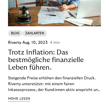
BLOG
ZAHLARTEN
Riverty
Aug. 10, 2023
4 min
Trotz Inflation: Das
bestmögliche finanzielle
Leben führen.
Steigende Preise erhöhen den finanziellen Druck.
Riverty unterstützt: mit einem fairen
Inkassoprozess, der Kund:innen aktiv anspricht und
ihnen einfache digitale Zahlungs-Tools bietet und
MEHR LESEN
Finanzbildung ermöglicht. So bleiben Menschen
finanziell unabhängig – und in einem