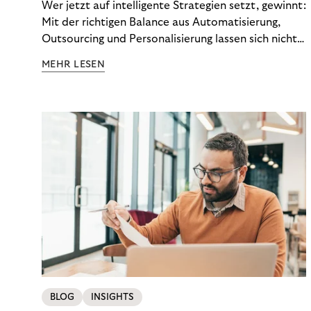
Wer jetzt auf intelligente Strategien setzt, gewinnt:
Mit der richtigen Balance aus Automatisierung,
Outsourcing und Personalisierung lassen sich nicht
nur Kosten optimieren, sondern auch stabile
MEHR LESEN
Ergebnisse sichern. Riverty zeigt, wie Recovery-
Teams aus einem Kostenfaktor einen echten
Werttreiber machen.
BLOG
INSIGHTS