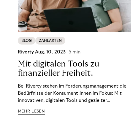
BLOG
ZAHLARTEN
Riverty
Aug. 10, 2023
5 min
Mit digitalen Tools zu
finanzieller Freiheit.
Bei Riverty stehen im Forderungsmanagement die
Bedürfnisse der Konsument:innen im Fokus: Mit
innovativen, digitalen Tools und gezielter
Aufklärung zu Finanzthemen helfen wir Menschen,
MEHR LESEN
ein Leben in finanzieller Freiheit zu führen. So
wollen wir eine nachhaltige Art schaffen,
einzukaufen, zu konsumieren und zu zahlen.