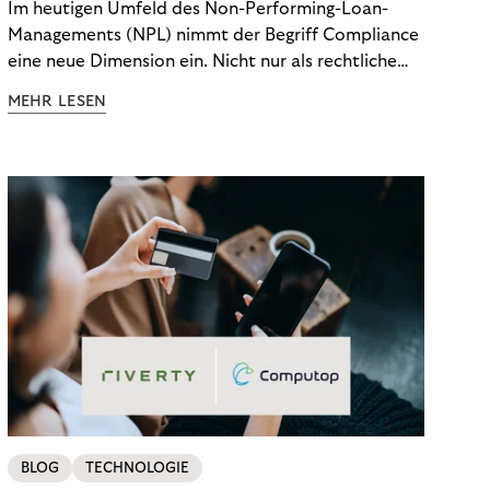
Im heutigen Umfeld des Non-Performing-Loan-
Managements (NPL) nimmt der Begriff Compliance
eine neue Dimension ein. Nicht nur als rechtliche
Notwendigkeit, sondern als strategischer
MEHR LESEN
Wettbewerbsvorteil. In einem Umfeld steigender
regulatorischer Anforderungen – etwa durch Basel
III, MiFID II oder die Datenschutz-Grundverordnung
(DSGVO) – geraten viele Unternehmen an die
Grenzen traditioneller Compliance-Mechanismen.
BLOG
TECHNOLOGIE