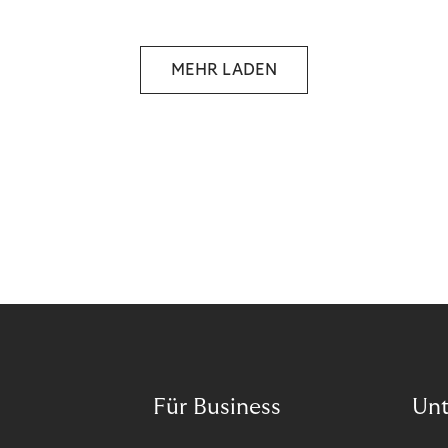
selbstbestimmten Customer Lifecycle mit Ihrem
Unternehmen.
MEHR LADEN
Für Business
Un