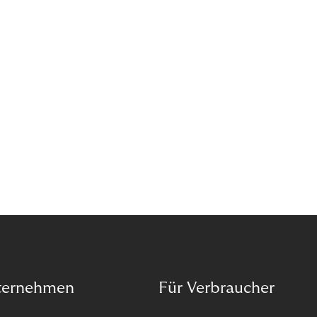
das Potenzial von Abonnements schon für sich
entdeckt. Und das neue Geschäftsmodell rentiert
sich. Doch was genau können Sie tun, um
Abozahlungen für Ihren Erfolg zu nutzen?
ternehmen
Für Verbraucher