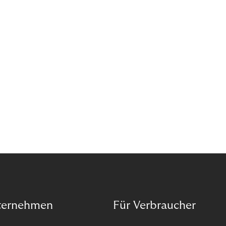
das Potenzial von Abonnements schon für sich
entdeckt. Und das neue Geschäftsmodell rentiert
sich. Doch was genau können Sie tun, um
Abozahlungen für Ihren Erfolg zu nutzen?
ternehmen
Für Verbraucher