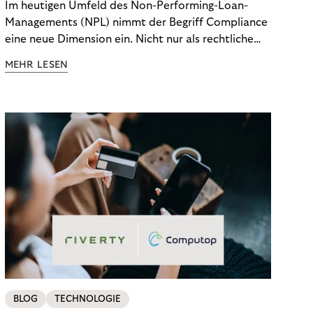
Im heutigen Umfeld des Non-Performing-Loan-
Managements (NPL) nimmt der Begriff Compliance
eine neue Dimension ein. Nicht nur als rechtliche
Notwendigkeit, sondern als strategischer
MEHR LESEN
Wettbewerbsvorteil. In einem Umfeld steigender
regulatorischer Anforderungen – etwa durch Basel
III, MiFID II oder die Datenschutz-Grundverordnung
(DSGVO) – geraten viele Unternehmen an die
Grenzen traditioneller Compliance-Mechanismen.
BLOG
TECHNOLOGIE