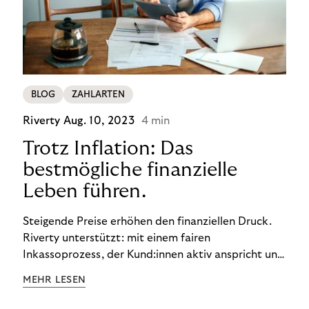
BLOG
ZAHLARTEN
Riverty
Aug. 10, 2023
4 min
Trotz Inflation: Das
bestmögliche finanzielle
Leben führen.
Steigende Preise erhöhen den finanziellen Druck.
Riverty unterstützt: mit einem fairen
Inkassoprozess, der Kund:innen aktiv anspricht und
ihnen einfache digitale Zahlungs-Tools bietet und
MEHR LESEN
Finanzbildung ermöglicht. So bleiben Menschen
finanziell unabhängig – und in einem