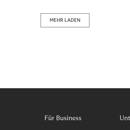
selbstbestimmten Customer Lifecycle mit Ihrem
Unternehmen.
MEHR LADEN
Für Business
Un