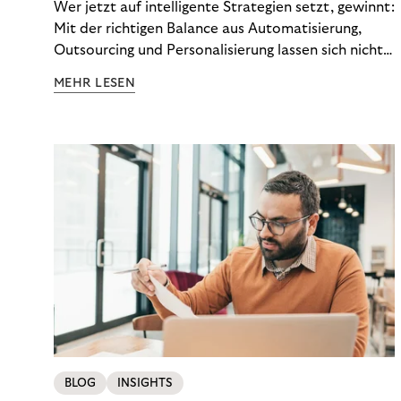
Wer jetzt auf intelligente Strategien setzt, gewinnt:
Mit der richtigen Balance aus Automatisierung,
Outsourcing und Personalisierung lassen sich nicht
nur Kosten optimieren, sondern auch stabile
MEHR LESEN
Ergebnisse sichern. Riverty zeigt, wie Recovery-
Teams aus einem Kostenfaktor einen echten
Werttreiber machen.
BLOG
INSIGHTS