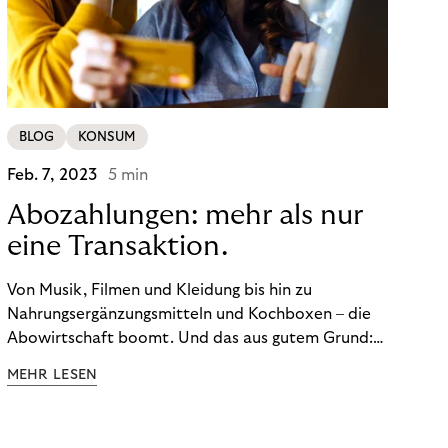
BLOG
KONSUM
Feb. 7, 2023
5 min
Abozahlungen: mehr als nur
eine Transaktion.
Von Musik, Filmen und Kleidung bis hin zu
Nahrungsergänzungsmitteln und Kochboxen – die
Abowirtschaft boomt. Und das aus gutem Grund:
Abonnements geben uns die Flexibilität, die wir uns
MEHR LESEN
wünschen. Sie ermöglichen es uns, Produkte und
Dienstleistungen jederzeit zu nutzen, ohne sie
kaufen zu müssen. Viele große Unternehmen haben