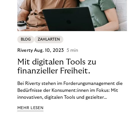
BLOG
ZAHLARTEN
Riverty
Aug. 10, 2023
5 min
Mit digitalen Tools zu
finanzieller Freiheit.
Bei Riverty stehen im Forderungsmanagement die
Bedürfnisse der Konsument:innen im Fokus: Mit
innovativen, digitalen Tools und gezielter
Aufklärung zu Finanzthemen helfen wir Menschen,
MEHR LESEN
ein Leben in finanzieller Freiheit zu führen. So
wollen wir eine nachhaltige Art schaffen,
einzukaufen, zu konsumieren und zu zahlen.