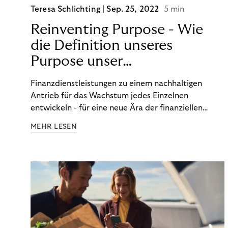
Teresa Schlichting |
Sep. 25, 2022
5 min
Reinventing Purpose - Wie
die Definition unseres
Purpose unser
Transformation beeinflusst
Finanzdienstleistungen zu einem nachhaltigen
hat!
Antrieb für das Wachstum jedes Einzelnen
entwickeln - für eine neue Ära der finanziellen
Freiheit. Die Definition unseres Purpose war der
MEHR LESEN
Startpunkt unserer Transformation. Lesen Sie mehr
über unsere FinTech Ambitionen und wie wir unsere
Organisation auf unseren Purpose ausgerichtet
haben.