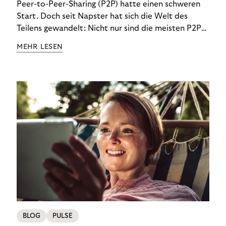
Peer-to-Peer-Sharing (P2P) hatte einen schweren
Start. Doch seit Napster hat sich die Welt des
Teilens gewandelt: Nicht nur sind die meisten P2P-
Sharing-Modelle komplett legal. Auch was geteilt
MEHR LESEN
wird, hat sich geändert. Das bietet Unternehmen
Chancen.
BLOG
PULSE