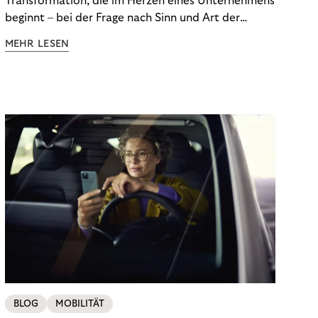
Transformation, die im Herzen eines Unternehmens
beginnt – bei der Frage nach Sinn und Art der
Zusammenarbeit – nach außen zu tragen? Wann
MEHR LESEN
kommuniziert man ein Ziel, das so ganzheitlich ist,
dass es heute noch nicht für alle Produkte,
Prozesse und Strukturen umgesetzt sein kann?
Wann ist in Zeiten von Pandemie und humanitären
Krisen der richtige Moment, über eine Zukunft zu
sprechen, die den Menschen in den Mittelpunkt
unseres wirtschaftlichen Handelns stellt? Eine
Zukunft, die auf der festen Überzeugung aufbaut,
dass jeder das Recht haben sollte, seiner Berufung
und Leidenschaft zu folgen?
BLOG
MOBILITÄT