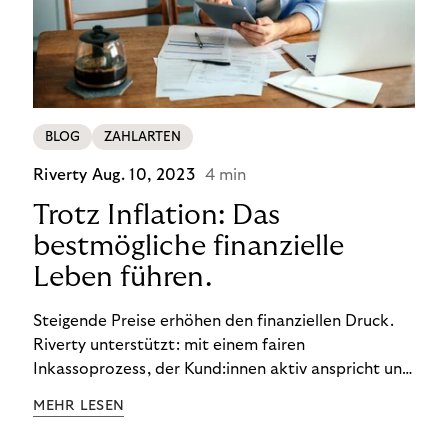
BLOG
ZAHLARTEN
Riverty
Aug. 10, 2023
4 min
Trotz Inflation: Das
bestmögliche finanzielle
Leben führen.
Steigende Preise erhöhen den finanziellen Druck.
Riverty unterstützt: mit einem fairen
Inkassoprozess, der Kund:innen aktiv anspricht und
ihnen einfache digitale Zahlungs-Tools bietet und
MEHR LESEN
Finanzbildung ermöglicht. So bleiben Menschen
finanziell unabhängig – und in einem