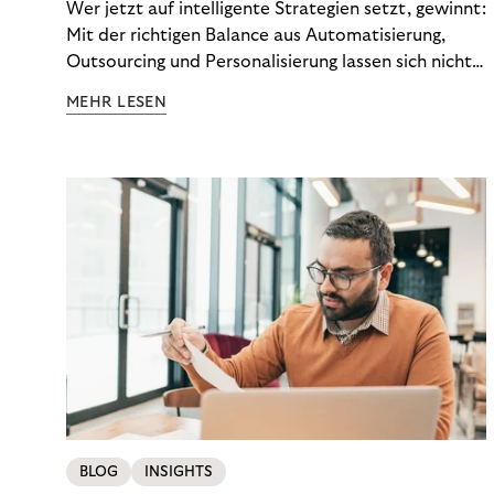
Wer jetzt auf intelligente Strategien setzt, gewinnt:
Mit der richtigen Balance aus Automatisierung,
Outsourcing und Personalisierung lassen sich nicht
nur Kosten optimieren, sondern auch stabile
MEHR LESEN
Ergebnisse sichern. Riverty zeigt, wie Recovery-
Teams aus einem Kostenfaktor einen echten
Werttreiber machen.
BLOG
INSIGHTS