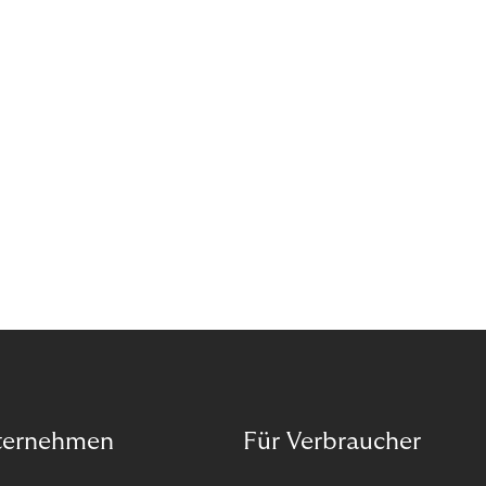
Wann ist in Zeiten von Pandemie und humanitären
Krisen der richtige Moment, über eine Zukunft zu
sprechen, die den Menschen in den Mittelpunkt
unseres wirtschaftlichen Handelns stellt? Eine
Zukunft, die auf der festen Überzeugung aufbaut,
dass jeder das Recht haben sollte, seiner Berufung
und Leidenschaft zu folgen?
ternehmen
Für Verbraucher