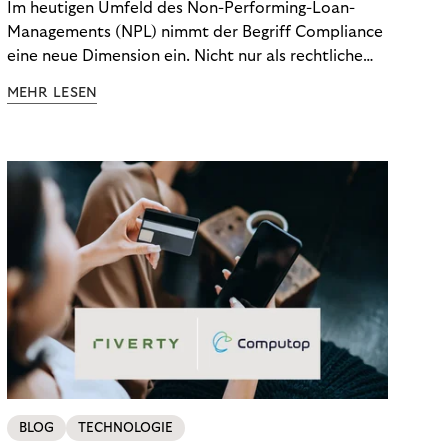
Im heutigen Umfeld des Non-Performing-Loan-
Managements (NPL) nimmt der Begriff Compliance
eine neue Dimension ein. Nicht nur als rechtliche
Notwendigkeit, sondern als strategischer
MEHR LESEN
Wettbewerbsvorteil. In einem Umfeld steigender
regulatorischer Anforderungen – etwa durch Basel
III, MiFID II oder die Datenschutz-Grundverordnung
(DSGVO) – geraten viele Unternehmen an die
Grenzen traditioneller Compliance-Mechanismen.
BLOG
TECHNOLOGIE