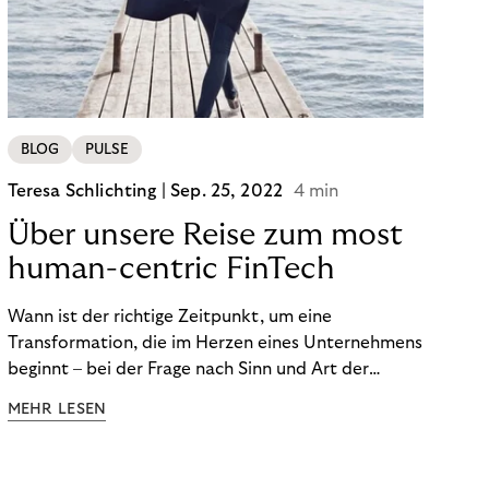
BLOG
PULSE
Teresa Schlichting |
Sep. 25, 2022
4 min
Über unsere Reise zum most
human-centric FinTech
Wann ist der richtige Zeitpunkt, um eine
Transformation, die im Herzen eines Unternehmens
beginnt – bei der Frage nach Sinn und Art der
Zusammenarbeit – nach außen zu tragen? Wann
MEHR LESEN
kommuniziert man ein Ziel, das so ganzheitlich ist,
dass es heute noch nicht für alle Produkte,
Prozesse und Strukturen umgesetzt sein kann?