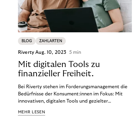
BLOG
ZAHLARTEN
Riverty
Aug. 10, 2023
5 min
Mit digitalen Tools zu
finanzieller Freiheit.
Bei Riverty stehen im Forderungsmanagement die
Bedürfnisse der Konsument:innen im Fokus: Mit
innovativen, digitalen Tools und gezielter
Aufklärung zu Finanzthemen helfen wir Menschen,
MEHR LESEN
ein Leben in finanzieller Freiheit zu führen. So
wollen wir eine nachhaltige Art schaffen,
einzukaufen, zu konsumieren und zu zahlen.