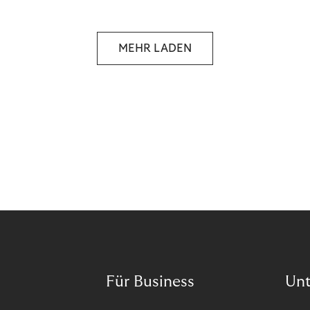
selbstbestimmten Customer Lifecycle mit Ihrem
Unternehmen.
MEHR LADEN
Für Business
Un