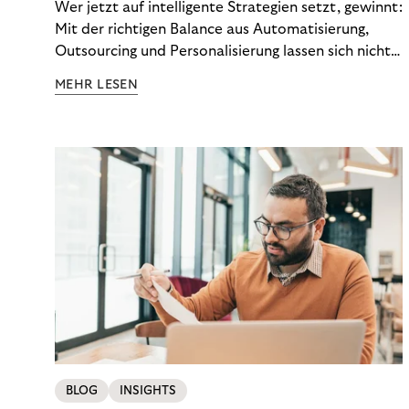
Wer jetzt auf intelligente Strategien setzt, gewinnt:
Mit der richtigen Balance aus Automatisierung,
Outsourcing und Personalisierung lassen sich nicht
nur Kosten optimieren, sondern auch stabile
MEHR LESEN
Ergebnisse sichern. Riverty zeigt, wie Recovery-
Teams aus einem Kostenfaktor einen echten
Werttreiber machen.
BLOG
INSIGHTS