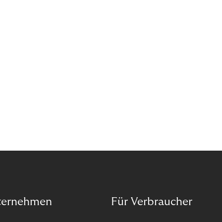
reselling products for several times their original
value. You might be thinking, “Kerching!”. But this is
really an unwanted side effect – one which more
and more companies are taking technical steps to
tackle.
ternehmen
Für Verbraucher