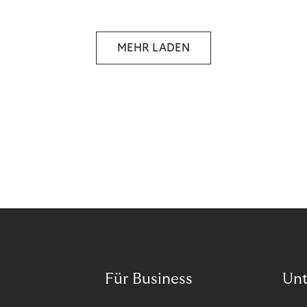
das Potenzial von Abonnements schon für sich
entdeckt. Und das neue Geschäftsmodell rentiert
sich. Doch was genau können Sie tun, um
MEHR LADEN
Abozahlungen für Ihren Erfolg zu nutzen?
Für Business
Un