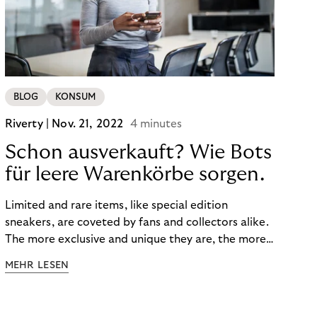
BLOG
KONSUM
Riverty |
Nov. 21, 2022
4 minutes
Schon ausverkauft? Wie Bots
für leere Warenkörbe sorgen.
Limited and rare items, like special edition
sneakers, are coveted by fans and collectors alike.
The more exclusive and unique they are, the more
the obsession grows. The fashion and lifestyle
MEHR LESEN
industry uses artificial scarcity, also known as a
“drop”, to boost sales and provide exclusive brand
experiences. Resellers can and do exploit this,