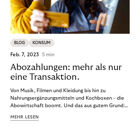
BLOG
KONSUM
Feb. 7, 2023
5 min
Abozahlungen: mehr als nur
eine Transaktion.
Von Musik, Filmen und Kleidung bis hin zu
Nahrungsergänzungsmitteln und Kochboxen – die
Abowirtschaft boomt. Und das aus gutem Grund:
Abonnements geben uns die Flexibilität, die wir uns
MEHR LESEN
wünschen. Sie ermöglichen es uns, Produkte und
Dienstleistungen jederzeit zu nutzen, ohne sie
kaufen zu müssen. Viele große Unternehmen haben