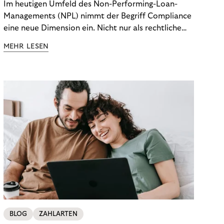
Im heutigen Umfeld des Non-Performing-Loan-
Managements (NPL) nimmt der Begriff Compliance
eine neue Dimension ein. Nicht nur als rechtliche
Notwendigkeit, sondern als strategischer
MEHR LESEN
Wettbewerbsvorteil. In einem Umfeld steigender
regulatorischer Anforderungen – etwa durch Basel
III, MiFID II oder die Datenschutz-Grundverordnung
(DSGVO) – geraten viele Unternehmen an die
Grenzen traditioneller Compliance-Mechanismen.
BLOG
ZAHLARTEN