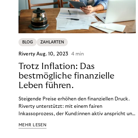
BLOG
ZAHLARTEN
Riverty
Aug. 10, 2023
4 min
Trotz Inflation: Das
bestmögliche finanzielle
Leben führen.
Steigende Preise erhöhen den finanziellen Druck.
Riverty unterstützt: mit einem fairen
Inkassoprozess, der Kund:innen aktiv anspricht und
ihnen einfache digitale Zahlungs-Tools bietet und
MEHR LESEN
Finanzbildung ermöglicht. So bleiben Menschen
finanziell unabhängig – und in einem