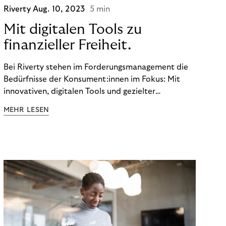
Riverty
Aug. 10, 2023
5 min
Mit digitalen Tools zu
finanzieller Freiheit.
Bei Riverty stehen im Forderungsmanagement die
Bedürfnisse der Konsument:innen im Fokus: Mit
innovativen, digitalen Tools und gezielter
Aufklärung zu Finanzthemen helfen wir Menschen,
MEHR LESEN
ein Leben in finanzieller Freiheit zu führen. So
wollen wir eine nachhaltige Art schaffen,
einzukaufen, zu konsumieren und zu zahlen.