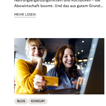
Nahrungsergänzungsmitteln und Kochboxen – die
Abowirtschaft boomt. Und das aus gutem Grund:
Abonnements geben uns die Flexibilität, die wir uns
MEHR LESEN
wünschen. Sie ermöglichen es uns, Produkte und
Dienstleistungen jederzeit zu nutzen, ohne sie
kaufen zu müssen. Viele große Unternehmen haben
das Potenzial von Abonnements schon für sich
entdeckt. Und das neue Geschäftsmodell rentiert
sich. Doch was genau können Sie tun, um
Abozahlungen für Ihren Erfolg zu nutzen?
BLOG
KONSUM