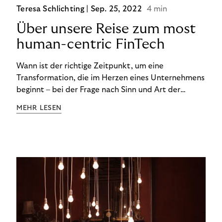
Teresa Schlichting |
Sep. 25, 2022
4 min
Über unsere Reise zum most
human-centric FinTech
Wann ist der richtige Zeitpunkt, um eine
Transformation, die im Herzen eines Unternehmens
beginnt – bei der Frage nach Sinn und Art der
Zusammenarbeit – nach außen zu tragen? Wann
MEHR LESEN
kommuniziert man ein Ziel, das so ganzheitlich ist,
dass es heute noch nicht für alle Produkte,
Prozesse und Strukturen umgesetzt sein kann?
Wann ist in Zeiten von Pandemie und humanitären
Krisen der richtige Moment, über eine Zukunft zu
sprechen, die den Menschen in den Mittelpunkt
unseres wirtschaftlichen Handelns stellt? Eine
Zukunft, die auf der festen Überzeugung aufbaut,
dass jeder das Recht haben sollte, seiner Berufung
und Leidenschaft zu folgen?