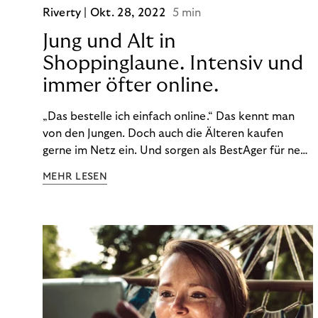
Riverty |
Okt. 28, 2022
5 min
Jung und Alt in
Shoppinglaune. Intensiv und
immer öfter online.
„Das bestelle ich einfach online.“ Das kennt man
von den Jungen. Doch auch die Älteren kaufen
gerne im Netz ein. Und sorgen als BestAger für neue
Umsatzrekorde. Nicht nur das unterscheidet sie
MEHR LESEN
von der Generation Z. Wir haben genauer
hingeschaut.