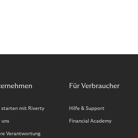
Rate können Sie Ihre Kund:innen und deren
Wünsche noch besser verstehen. Und Sie sorgen
dafür, dass ihr Abo bei jeder Nutzung einen echten
Mehrwert bietet.
ternehmen
Für Verbraucher
 starten mit Riverty
Hilfe & Support
 uns
Financial Academy
re Verantwortung