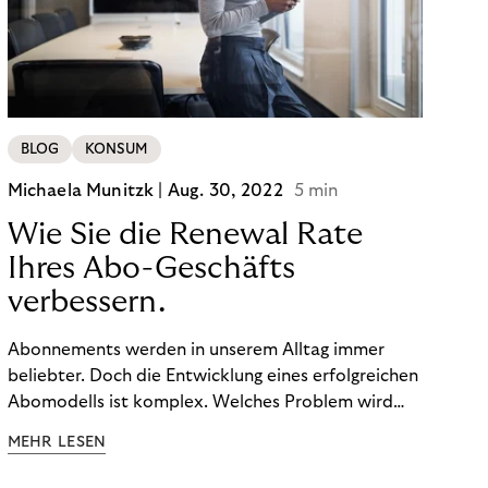
BLOG
KONSUM
Michaela Munitzk |
Aug. 30, 2022
5 min
Wie Sie die Renewal Rate
Ihres Abo-Geschäfts
verbessern.
Abonnements werden in unserem Alltag immer
beliebter. Doch die Entwicklung eines erfolgreichen
Abomodells ist komplex. Welches Problem wird
gelöst? Wie kann es sich im Wettbewerb
MEHR LESEN
behaupten? Wie viel sollten Kund:innen dafür
zahlen? Mit der Renewal Rate oder auch Retention