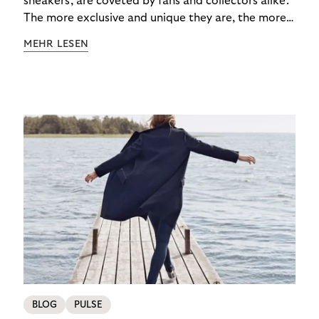
sneakers, are coveted by fans and collectors alike.
The more exclusive and unique they are, the more
the obsession grows. The fashion and lifestyle
MEHR LESEN
industry uses artificial scarcity, also known as a
“drop”, to boost sales and provide exclusive brand
experiences. Resellers can and do exploit this,
reselling products for several times their original
value. You might be thinking, “Kerching!”. But this is
really an unwanted side effect – one which more
and more companies are taking technical steps to
tackle.
BLOG
PULSE