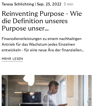
Teresa Schlichting |
Sep. 25, 2022
5 min
Reinventing Purpose - Wie
die Definition unseres
Purpose unser
Transformation beeinflusst
Finanzdienstleistungen zu einem nachhaltigen
hat!
Antrieb für das Wachstum jedes Einzelnen
entwickeln - für eine neue Ära der finanziellen
Freiheit. Die Definition unseres Purpose war der
MEHR LESEN
Startpunkt unserer Transformation. Lesen Sie mehr
über unsere FinTech Ambitionen und wie wir unsere
Organisation auf unseren Purpose ausgerichtet
haben.