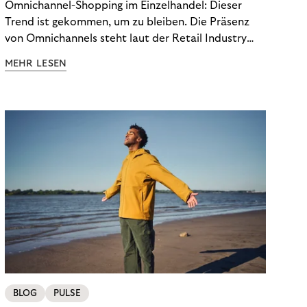
Omnichannel-Shopping im Einzelhandel: Dieser
Trend ist gekommen, um zu bleiben. Die Präsenz
von Omnichannels steht laut der Retail Industry
Leaders Association auf Platz 1 der Dinge, auf die
MEHR LESEN
nicht mehr verzichtet werden kann. Ein fester
Bestandteil des Modells ist das Prinzip „Buy Online,
Pick up In-Store“ (BOPIS): Nutzer:innen kaufen
online ein und holen die Ware im Shop ab. BOPIS
bietet zwar viele Vorteile, hat aber auch seinen
Preis. Potenzielle Betrugsfälle oder zusätzliche
Betriebskosten sind nur einige der Risiken. Ist es
das also wert? Wir stellen die Vor- und Nachteile
von BOPIS vor.
BLOG
PULSE