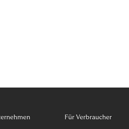
Wann ist in Zeiten von Pandemie und humanitären
Krisen der richtige Moment, über eine Zukunft zu
sprechen, die den Menschen in den Mittelpunkt
unseres wirtschaftlichen Handelns stellt? Eine
Zukunft, die auf der festen Überzeugung aufbaut,
dass jeder das Recht haben sollte, seiner Berufung
und Leidenschaft zu folgen?
ternehmen
Für Verbraucher