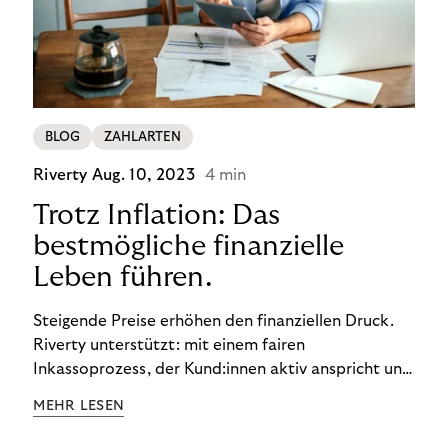
BLOG
ZAHLARTEN
Riverty
Aug. 10, 2023
4 min
Trotz Inflation: Das
bestmögliche finanzielle
Leben führen.
Steigende Preise erhöhen den finanziellen Druck.
Riverty unterstützt: mit einem fairen
Inkassoprozess, der Kund:innen aktiv anspricht und
ihnen einfache digitale Zahlungs-Tools bietet und
MEHR LESEN
Finanzbildung ermöglicht. So bleiben Menschen
finanziell unabhängig – und in einem