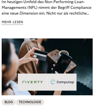
Im heutigen Umfeld des Non-Performing-Loan-
Managements (NPL) nimmt der Begriff Compliance
eine neue Dimension ein. Nicht nur als rechtliche
Notwendigkeit, sondern als strategischer
MEHR LESEN
Wettbewerbsvorteil. In einem Umfeld steigender
regulatorischer Anforderungen – etwa durch Basel
III, MiFID II oder die Datenschutz-Grundverordnung
(DSGVO) – geraten viele Unternehmen an die
Grenzen traditioneller Compliance-Mechanismen.
BLOG
TECHNOLOGIE