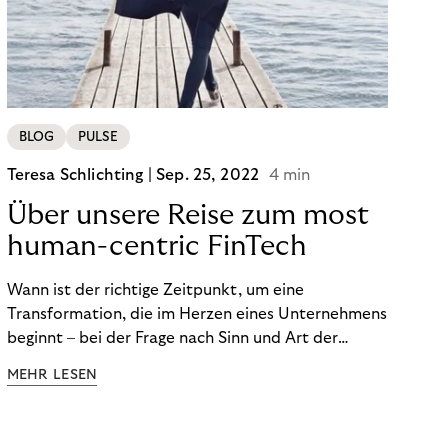
BLOG
PULSE
Teresa Schlichting |
Sep. 25, 2022
4 min
Über unsere Reise zum most
human-centric FinTech
Wann ist der richtige Zeitpunkt, um eine
Transformation, die im Herzen eines Unternehmens
beginnt – bei der Frage nach Sinn und Art der
Zusammenarbeit – nach außen zu tragen? Wann
MEHR LESEN
kommuniziert man ein Ziel, das so ganzheitlich ist,
dass es heute noch nicht für alle Produkte,
Prozesse und Strukturen umgesetzt sein kann?