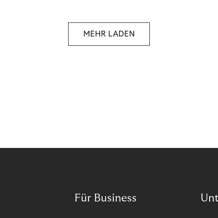
selbstbestimmten Customer Lifecycle mit Ihrem
Unternehmen.
MEHR LADEN
Für Business
Un