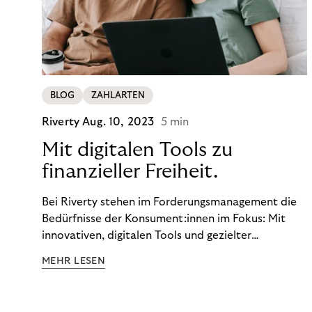
BLOG
ZAHLARTEN
Riverty
Aug. 10, 2023
5 min
Mit digitalen Tools zu
finanzieller Freiheit.
Bei Riverty stehen im Forderungsmanagement die
Bedürfnisse der Konsument:innen im Fokus: Mit
innovativen, digitalen Tools und gezielter
Aufklärung zu Finanzthemen helfen wir Menschen,
MEHR LESEN
ein Leben in finanzieller Freiheit zu führen. So
wollen wir eine nachhaltige Art schaffen,
einzukaufen, zu konsumieren und zu zahlen.