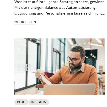
Wer jetzt auf intelligente Strategien setzt, gewinnt:
Mit der richtigen Balance aus Automatisierung,
Outsourcing und Personalisierung lassen sich nicht
nur Kosten optimieren, sondern auch stabile
MEHR LESEN
Ergebnisse sichern. Riverty zeigt, wie Recovery-
Teams aus einem Kostenfaktor einen echten
Werttreiber machen.
BLOG
INSIGHTS